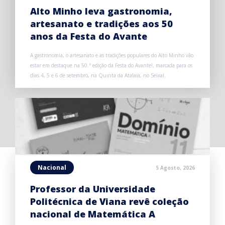
Alto Minho leva gastronomia,
artesanato e tradições aos 50
anos da Festa do Avante
A gastronomia, o artesanato e as tradições populares do Alto Minho vão
estar em destaque na 50.ª edição da Festa do Avante!, marcada para os
dias 4, 5 e 6 de setembro, na Quinta da Atalaia, no Seixal.
Nacional
5 Agosto, 2026
Professor da Universidade
Politécnica de Viana revê coleção
nacional de Matemática A