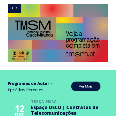
Programas de Autor
Ver Mais
Episódios Recentes
TERÇA-FEIRA
12
Espaço DECO | Contratos de
Telecomunicações
DEZ