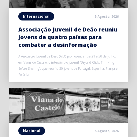
Internacional
5 Agosto, 2026
Associação Juvenil de Deão reuniu
jovens de quatro países para
combater a desinformação
A Associação Juvenil de Deão (AJD) promoveu, entre 21 e 30 de julho,
em Viana do Castelo, o intercâmbio juvenil “Beyond Click: Thinking
Before Sharing”, que reuniu 20 jovens de Portugal, Espanha, França e
Polónia.
Nacional
5 Agosto, 2026