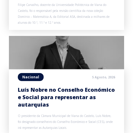
Filipe Carvalho, docente da Universidade Politécnica de Viana do
Castelo, foi o responsável pela revisão científica da nova coleção
Domínio – Matemática A, da Editorial ASA, destinada a milhares de
alunos do 10.º, 11.º e 12.º anos.
Nacional
5 Agosto, 2026
Luís Nobre no Conselho Económico
e Social para representar as
autarquias
O presidente da Câmara Municipal de Viana do Castelo, Luís Nobre,
foi designado conselheiro do Conselho Económico e Social (CES), onde
irá representar as Autarquias Locais.