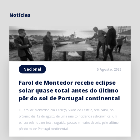
Notícias
Nacional
5 Agosto, 2026
Farol de Montedor recebe eclipse
solar quase total antes do último
pôr do sol de Portugal continental
O Farol de Montedor, em Carreço, Viana do Castelo, será palco, no
próximo dia 12 de agosto, de uma rara coincidência astronómica: um
eclipse solar quase total, seguido, poucos minutos depois, pelo último
pôr do sol de Portugal continental.