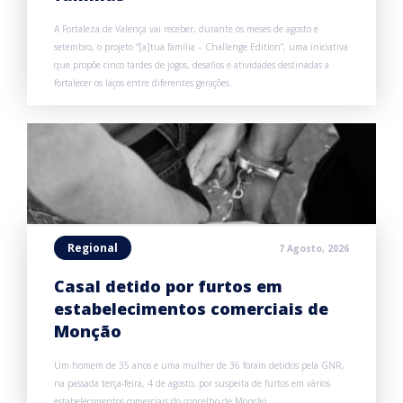
A Fortaleza de Valença vai receber, durante os meses de agosto e
setembro, o projeto “[a]tua família – Challenge Edition”, uma iniciativa
que propõe cinco tardes de jogos, desafios e atividades destinadas a
fortalecer os laços entre diferentes gerações.
Regional
7 Agosto, 2026
Casal detido por furtos em
estabelecimentos comerciais de
Monção
Um homem de 35 anos e uma mulher de 36 foram detidos pela GNR,
na passada terça-feira, 4 de agosto, por suspeita de furtos em vários
estabelecimentos comerciais do concelho de Monção.