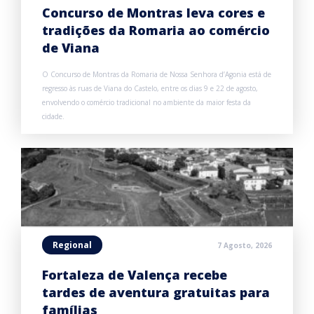
Concurso de Montras leva cores e
tradições da Romaria ao comércio
de Viana
O Concurso de Montras da Romaria de Nossa Senhora d’Agonia está de
regresso às ruas de Viana do Castelo, entre os dias 9 e 22 de agosto,
envolvendo o comércio tradicional no ambiente da maior festa da
cidade.
Regional
7 Agosto, 2026
Fortaleza de Valença recebe
tardes de aventura gratuitas para
famílias