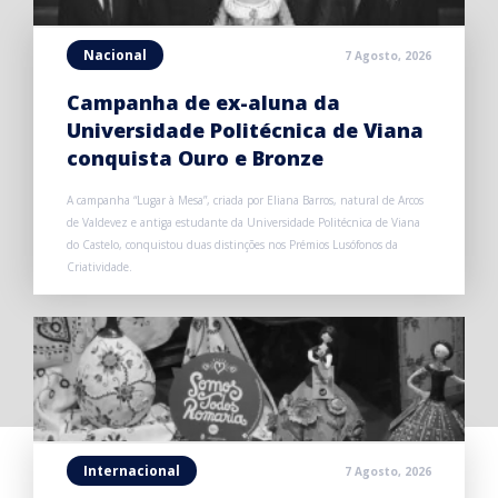
Nacional
7 Agosto, 2026
Campanha de ex-aluna da
Universidade Politécnica de Viana
conquista Ouro e Bronze
A campanha “Lugar à Mesa”, criada por Eliana Barros, natural de Arcos
de Valdevez e antiga estudante da Universidade Politécnica de Viana
do Castelo, conquistou duas distinções nos Prémios Lusófonos da
Criatividade.
Internacional
7 Agosto, 2026