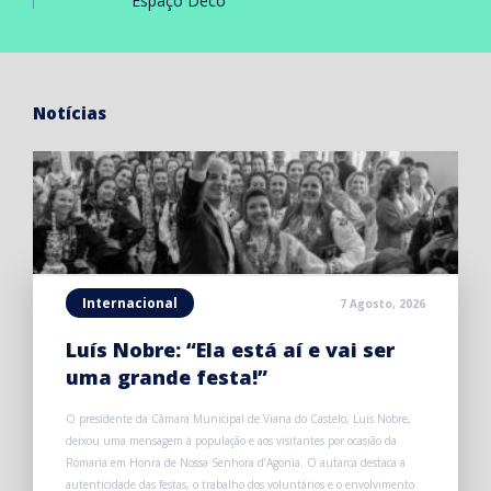
Espaço Deco
Notícias
Internacional
7 Agosto, 2026
Luís Nobre: “Ela está aí e vai ser
uma grande festa!”
O presidente da Câmara Municipal de Viana do Castelo, Luís Nobre,
deixou uma mensagem à população e aos visitantes por ocasião da
Romaria em Honra de Nossa Senhora d’Agonia. O autarca destaca a
autenticidade das festas, o trabalho dos voluntários e o envolvimento