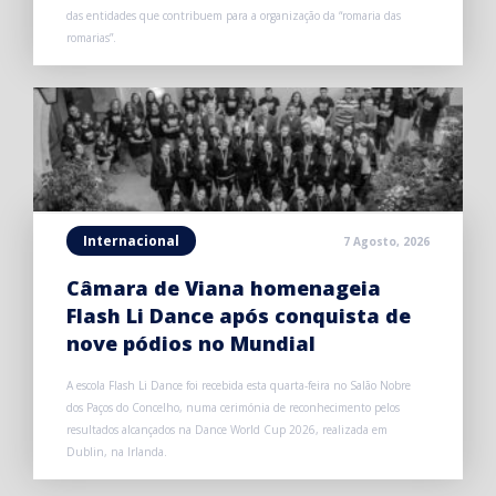
das entidades que contribuem para a organização da “romaria das
romarias”.
Internacional
7 Agosto, 2026
Câmara de Viana homenageia
Flash Li Dance após conquista de
nove pódios no Mundial
A escola Flash Li Dance foi recebida esta quarta-feira no Salão Nobre
dos Paços do Concelho, numa cerimónia de reconhecimento pelos
resultados alcançados na Dance World Cup 2026, realizada em
Dublin, na Irlanda.