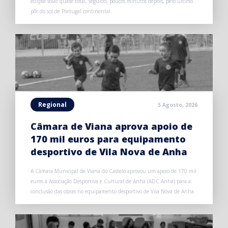
eclipse solar quase total, seguido, poucos minutos depois, pelo último
pôr do sol de Portugal continental.
Regional
5 Agosto, 2026
Câmara de Viana aprova apoio de
170 mil euros para equipamento
desportivo de Vila Nova de Anha
A Câmara Municipal de Viana do Castelo aprovou um apoio de 170 mil
euros à Associação Desportiva e Cultural de Anha (ADC Anha) para a
conclusão das obras no equipamento desportivo de Vila Nova de Anha.