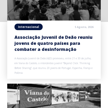
Internacional
5 Agosto, 2026
Associação Juvenil de Deão reuniu
jovens de quatro países para
combater a desinformação
A Associação Juvenil de Deão (AJD) promoveu, entre 21 e 30 de julho,
em Viana do Castelo, o intercâmbio juvenil “Beyond Click: Thinking
Before Sharing”, que reuniu 20 jovens de Portugal, Espanha, França e
Polónia.