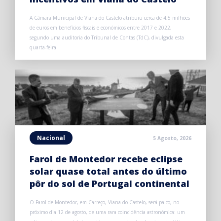
A Câmara Municipal de Viana do Castelo atribuiu cerca de 4,5 milhões
de euros em benefícios fiscais e económicos entre 2017 e 2022,
segundo uma auditoria do Tribunal de Contas (TdC), divulgada esta
quarta-feira.
Nacional
5 Agosto, 2026
Farol de Montedor recebe eclipse
solar quase total antes do último
pôr do sol de Portugal continental
O Farol de Montedor, em Carreço, Viana do Castelo, será palco, no
próximo dia 12 de agosto, de uma rara coincidência astronómica: um