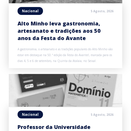
Nacional
5 Agosto, 2026
Alto Minho leva gastronomia,
artesanato e tradições aos 50
anos da Festa do Avante
A gastronomia, o artesanato e as tradições populares do Alto Minho vão
estar em destaque na 50.ª edição da Festa do Avante!, marcada para os
dias 4, 5 e 6 de setembro, na Quinta da Atalaia, no Seixal.
Nacional
5 Agosto, 2026
Professor da Universidade