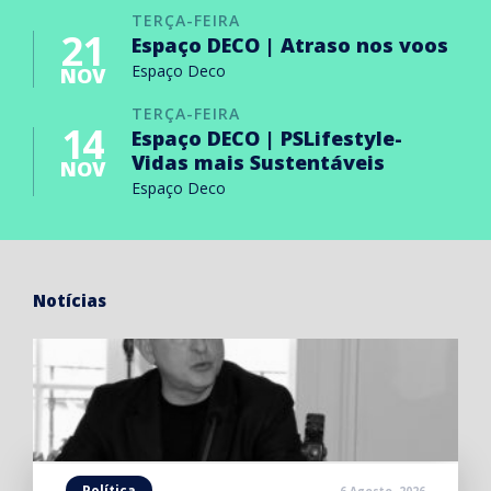
TERÇA-FEIRA
21
Espaço DECO | Atraso nos voos
Espaço Deco
NOV
TERÇA-FEIRA
14
Espaço DECO | PSLifestyle-
Vidas mais Sustentáveis
NOV
Espaço Deco
Notícias
Política