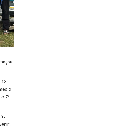
cançou
m 1X
omes o
 o 7º
rá a
enil”.