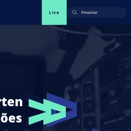
Live
rten
eões