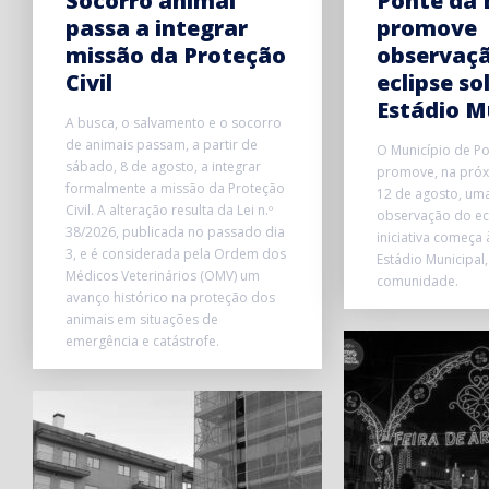
Socorro animal
Ponte da 
passa a integrar
promove
missão da Proteção
observaç
Civil
eclipse so
Estádio M
A busca, o salvamento e o socorro
de animais passam, a partir de
O Município de P
sábado, 8 de agosto, a integrar
promove, na próxi
formalmente a missão da Proteção
12 de agosto, uma
Civil. A alteração resulta da Lei n.º
observação do ecl
38/2026, publicada no passado dia
iniciativa começa
3, e é considerada pela Ordem dos
Estádio Municipal,
Médicos Veterinários (OMV) um
comunidade.
avanço histórico na proteção dos
animais em situações de
emergência e catástrofe.