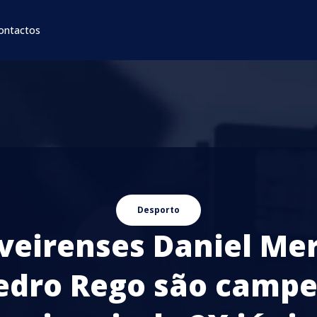
ontactos
Desporto
veirenses Daniel Me
edro Rego são camp