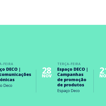
A-FEIRA
TERÇA-FEIRA
28
2
ço DECO |
Espaço DECO |
ecomunicações
Campanhas
NOV
NO
rónicas
de promoção
de produtos
ço Deco
Espaço Deco