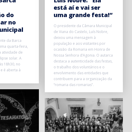
Barca
Luís Nobre: “Ela
está aí e vai ser
ão do
uma grande festa!”
lar no
O presidente da Câmara Municipal
unicipal
de Viana do Castelo, Luís Nobre,
deixou uma mensagem à
onte da Barca
população e aos visitantes por
ma quarta-feira,
ocasião da Romaria em Honra de
 atividade de
Nossa Senhora d’Agonia. O autarca
ipse solar. A
destaca a autenticidade das festas,
 às 18h30, no
o trabalho dos voluntários e o
 e é aberta à
envolvimento das entidades que
contribuem para a organização da
“romaria das romarias”.