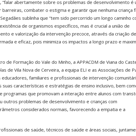
l, “falar abertamente sobre os problemas de desenvolvimento é
 barreiras, combater o estigma e garantir que nenhuma criança f
 Segadães sublinha que “tem sido percorrido um longo caminho c
xistência de organismos específicos, mas é crucial a união de
mento e valorização da intervenção precoce, através da criação d
ormada e eficaz, pois minimiza os impactos a longo prazo e maxim
tro de Formação do Vale do Minho, a APPACDM de Viana do Caste
s de Vila Nova de Cerveira, a equipa ELI e as Associações de Pa
 educadores, familiares e profissionais de intervenção comunitár
 suas características e estratégias de ensino inclusivo, bem com
a de programas que promovam a interação entre alunos com trans
ou outros problemas de desenvolvimento e crianças com
râmetros considerados normais, favorecendo a empatia e a
fissionais de saúde, técnicos de saúde e áreas sociais, juntam