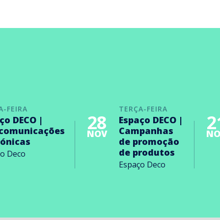
A-FEIRA
TERÇA-FEIRA
28
2
ço DECO |
Espaço DECO |
ecomunicações
Campanhas
NOV
NO
rónicas
de promoção
de produtos
ço Deco
Espaço Deco