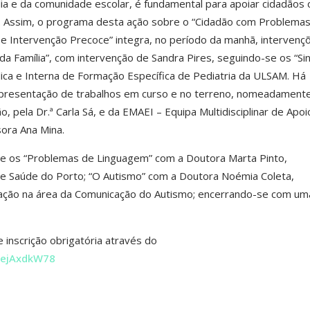
ília e da comunidade escolar, é fundamental para apoiar cidadãos
 Assim, o programa desta ação sobre o “Cidadão com Problemas
e Intervenção Precoce” integra, no período da manhã, intervenç
da Família”, com intervenção de Sandra Pires, seguindo-se os “Sin
ica e Interna de Formação Específica de Pediatria da ULSAM. Há
presentação de trabalhos em curso e no terreno, nomeadament
o, pela Dr.ª Carla Sá, e da EMAEI – Equipa Multidisciplinar de Apoi
sora Ana Mina.
e os “Problemas de Linguagem” com a Doutora Marta Pinto,
de Saúde do Porto; “O Autismo” com a Doutora Noémia Coleta,
ação na área da Comunicação do Autismo; encerrando-se com um
e inscrição obrigatória através do
JqejAxdkW78