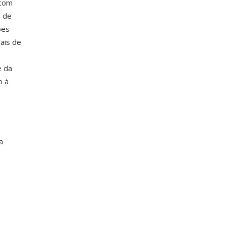
 com
 de
ões
ais de
e da
o à
a