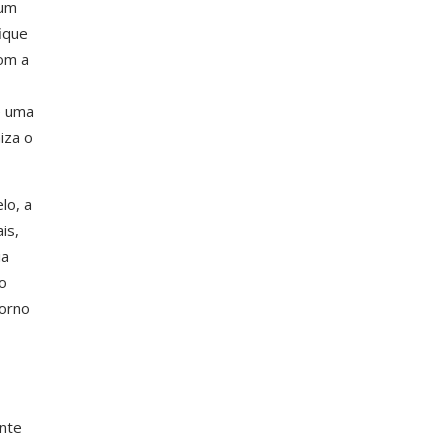
 um
ique
om a
e uma
iza o
lo, a
is,
ia
o
torno
ente