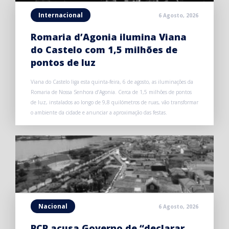
Internacional
6 Agosto, 2026
Romaria d’Agonia ilumina Viana
do Castelo com 1,5 milhões de
pontos de luz
Viana do Castelo liga esta quinta-feira, 6 de agosto, as iluminações da
Romaria de Nossa Senhora d’Agonia. Cerca de 1,5 milhões de pontos
de luz, instalados ao longo de 9,8 quilómetros de ruas, vão transformar
o ambiente da cidade e anunciar a aproximação das festas.
Nacional
6 Agosto, 2026
PCP acusa Governo de “declarar