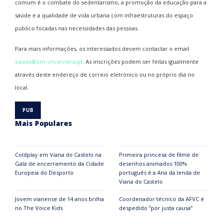
comum é o combate do sedentarismo, a promoção da educação para a
saúde e a qualidade de vida urbana com infraestruturas do espaço
público focadas nas necessidades das pessoas.
Para mais informações, os interessados devem contactar o email
saude@cm-vncerveira.pt
. As inscrições podem ser feitas igualmente
através deste endereço de correio eletrónico ou no próprio dia no
local.
Mais Populares
Coldplay em Viana do Castelo na
Primeira princesa de filme de
Gala de encerramento da Cidade
desenhos animados 100%
Europeia do Desporto
português é a Ana da lenda de
Viana do Castelo
Jovem vianense de 14 anos brilha
Coordenador técnico da AFVC é
no The Voice Kids
despedido “por justa causa”