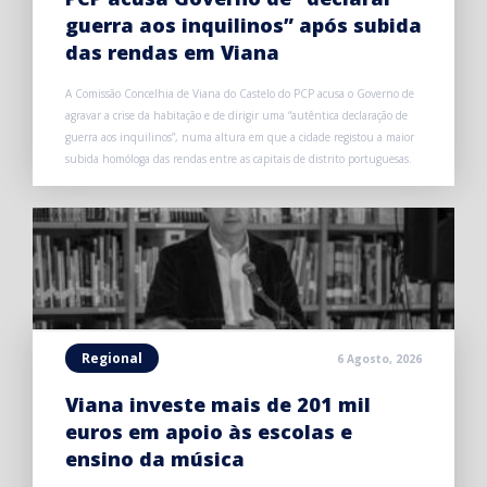
guerra aos inquilinos” após subida
das rendas em Viana
A Comissão Concelhia de Viana do Castelo do PCP acusa o Governo de
agravar a crise da habitação e de dirigir uma “autêntica declaração de
guerra aos inquilinos”, numa altura em que a cidade registou a maior
subida homóloga das rendas entre as capitais de distrito portuguesas.
Regional
6 Agosto, 2026
Viana investe mais de 201 mil
euros em apoio às escolas e
ensino da música