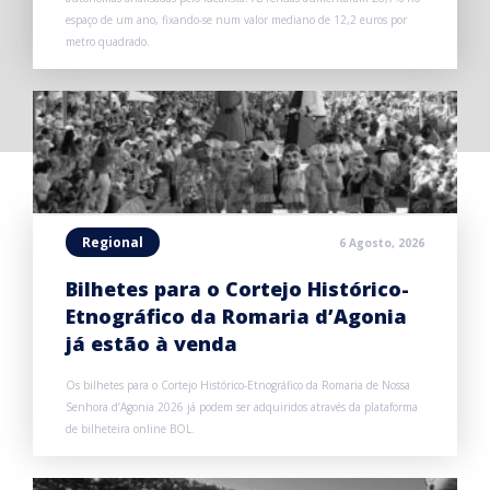
espaço de um ano, fixando-se num valor mediano de 12,2 euros por
metro quadrado.
Regional
6 Agosto, 2026
Bilhetes para o Cortejo Histórico-
Etnográfico da Romaria d’Agonia
já estão à venda
Os bilhetes para o Cortejo Histórico-Etnográfico da Romaria de Nossa
Senhora d’Agonia 2026 já podem ser adquiridos através da plataforma
de bilheteira online BOL.