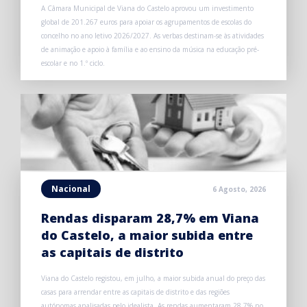
A Câmara Municipal de Viana do Castelo aprovou um investimento
global de 201.267 euros para apoiar os agrupamentos de escolas do
concelho no ano letivo 2026/2027. As verbas destinam-se às atividades
de animação e apoio à família e ao ensino da música na educação pré-
escolar e no 1.º ciclo.
Nacional
6 Agosto, 2026
Rendas disparam 28,7% em Viana
do Castelo, a maior subida entre
as capitais de distrito
Viana do Castelo registou, em julho, a maior subida anual do preço das
casas para arrendar entre as capitais de distrito e das regiões
autónomas analisadas pelo idealista. As rendas aumentaram 28,7% no