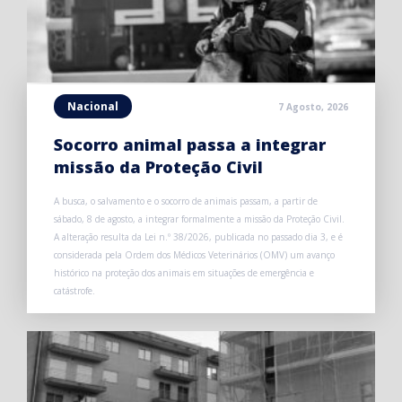
Nacional
7 Agosto, 2026
Socorro animal passa a integrar
missão da Proteção Civil
A busca, o salvamento e o socorro de animais passam, a partir de
sábado, 8 de agosto, a integrar formalmente a missão da Proteção Civil.
A alteração resulta da Lei n.º 38/2026, publicada no passado dia 3, e é
considerada pela Ordem dos Médicos Veterinários (OMV) um avanço
histórico na proteção dos animais em situações de emergência e
catástrofe.