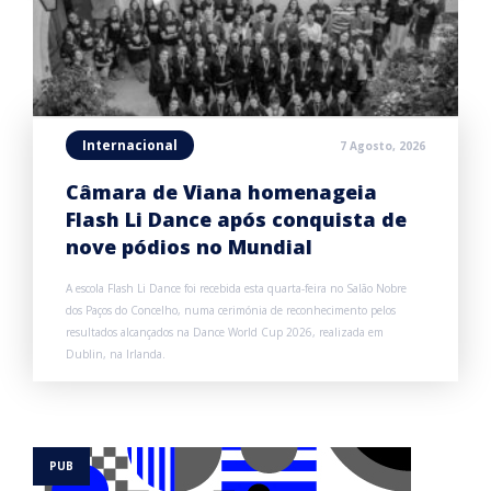
Internacional
7 Agosto, 2026
Câmara de Viana homenageia
Flash Li Dance após conquista de
nove pódios no Mundial
A escola Flash Li Dance foi recebida esta quarta-feira no Salão Nobre
dos Paços do Concelho, numa cerimónia de reconhecimento pelos
resultados alcançados na Dance World Cup 2026, realizada em
Dublin, na Irlanda.