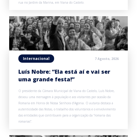
rua no Jardim da Marina, em Viana do Castelo.
Internacional
7 Agosto, 2026
Luís Nobre: “Ela está aí e vai ser
uma grande festa!”
O presidente da Câmara Municipal de Viana do Castelo, Luís Nobre,
deixou uma mensagem à população e aos visitantes por ocasião da
Romaria em Honra de Nossa Senhora d’Agonia. O autarca destaca a
autenticidade das festas, o trabalho dos voluntários e o envolvimento
das entidades que contribuem para a organização da “romaria das
romarias”.