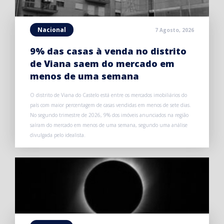
Nacional
7 Agosto, 2026
9% das casas à venda no distrito
de Viana saem do mercado em
menos de uma semana
O distrito de Viana do Castelo está entre os mercados imobiliários do
país com maior percentagem de casas vendidas em menos de sete dias.
No segundo trimestre de 2026, 9% dos imóveis anunciados na região
saíram do mercado em menos de uma semana, segundo uma análise
divulgada pelo idealista.