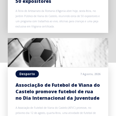
50 expositores
A Feira de Artesanato da Romaria d’Agonia abre hoje, sexta-feira, no
Jardim Público de Viana do Castelo, reunindo cerca de 50 expositores e
um programa com trabalhos ao vivo, oficinas para crianças e uma peça
exclusiva em filigrana certificada.
Desporto
7 Agosto, 2026
Associação de Futebol de Viana do
Castelo promove futebol de rua
no Dia Internacional da Juventude
A Associação de Futebol de Viana do Castelo (AFVC) promove, no
próximo dia 12 de agosto, quarta-feira, uma atividade de futebol de