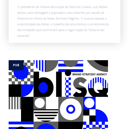
O presidente da Câmara Municipal de Viana do Castelo, Luís Nobre,
deixou uma mensagem à população e aos visitantes por ocasião da
Romaria em Honra de Nossa Senhora d’Agonia. O autarca destaca a
autenticidade das festas, o trabalho dos voluntários e o envolvimento
das entidades que contribuem para a organização da “romaria das
romarias”.