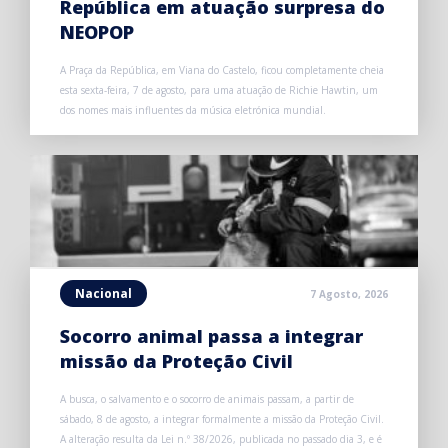
República em atuação surpresa do
NEOPOP
A Praça da República, em Viana do Castelo, ficou completamente cheia
esta sexta-feira, 7 de agosto, para uma atuação de Richie Hawtin, um
dos nomes mais influentes da música eletrónica mundial.
Nacional
7 Agosto, 2026
Socorro animal passa a integrar
missão da Proteção Civil
A busca, o salvamento e o socorro de animais passam, a partir de
sábado, 8 de agosto, a integrar formalmente a missão da Proteção Civil.
A alteração resulta da Lei n.º 38/2026, publicada no passado dia 3, e é