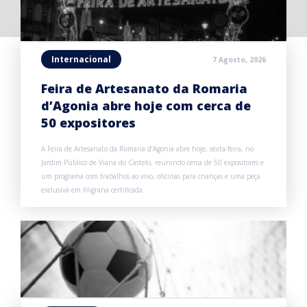
Internacional
7 Agosto, 2026
Feira de Artesanato da Romaria
d’Agonia abre hoje com cerca de
50 expositores
A Feira de Artesanato da Romaria d’Agonia abre hoje, sexta-feira, no
Jardim Público de Viana do Castelo, reunindo cerca de 50 expositores e
um programa com trabalhos ao vivo, oficinas para crianças e uma peça
exclusiva em filigrana certificada.