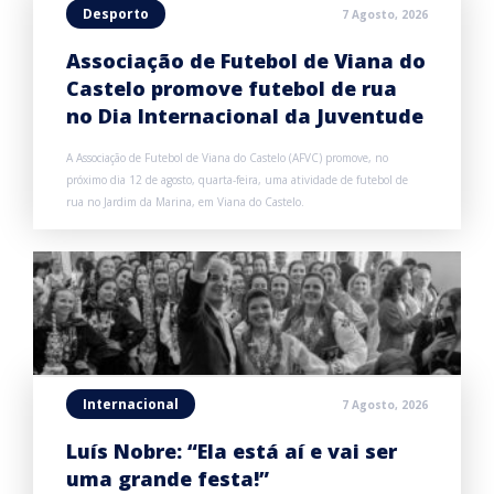
Desporto
7 Agosto, 2026
Associação de Futebol de Viana do
Castelo promove futebol de rua
no Dia Internacional da Juventude
A Associação de Futebol de Viana do Castelo (AFVC) promove, no
próximo dia 12 de agosto, quarta-feira, uma atividade de futebol de
rua no Jardim da Marina, em Viana do Castelo.
Internacional
7 Agosto, 2026
Luís Nobre: “Ela está aí e vai ser
uma grande festa!”