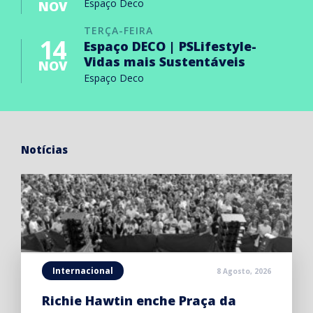
Espaço Deco
NOV
TERÇA-FEIRA
14
Espaço DECO | PSLifestyle-
Vidas mais Sustentáveis
NOV
Espaço Deco
Notícias
Internacional
8 Agosto, 2026
Richie Hawtin enche Praça da