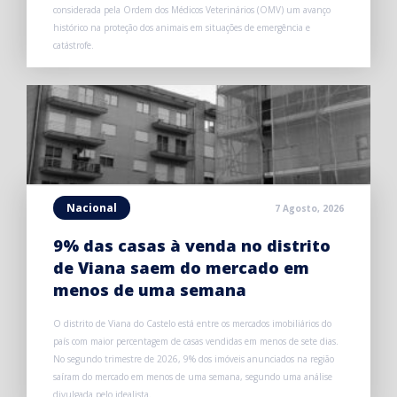
considerada pela Ordem dos Médicos Veterinários (OMV) um avanço
histórico na proteção dos animais em situações de emergência e
catástrofe.
Nacional
7 Agosto, 2026
9% das casas à venda no distrito
de Viana saem do mercado em
menos de uma semana
O distrito de Viana do Castelo está entre os mercados imobiliários do
país com maior percentagem de casas vendidas em menos de sete dias.
No segundo trimestre de 2026, 9% dos imóveis anunciados na região
saíram do mercado em menos de uma semana, segundo uma análise
divulgada pelo idealista.