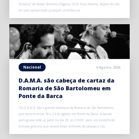
Romaria” de Nossa Senhora d’Agonia 2026 ficou deserto, depois de não
ter sido apresentada qualquer candidatura.
Nacional
6 Agosto, 2026
D.A.M.A. são cabeça de cartaz da
Romaria de São Bartolomeu em
Ponte da Barca
Os D.A.M.A. são o grande destaque da Romaria de São Bartolomeu,
que decorre entre 18 e 24 de agosto, em Ponte da Barca. A banda
portuguesa sobe ao palco no dia 20, às 23h00, para um concerto de
entrada gratuita que deverá atrair milhares de pessoas à vila.