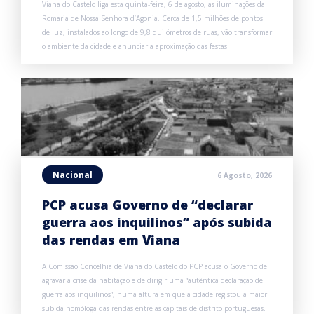
Viana do Castelo liga esta quinta-feira, 6 de agosto, as iluminações da
Romaria de Nossa Senhora d’Agonia. Cerca de 1,5 milhões de pontos
de luz, instalados ao longo de 9,8 quilómetros de ruas, vão transformar
o ambiente da cidade e anunciar a aproximação das festas.
Nacional
6 Agosto, 2026
PCP acusa Governo de “declarar
guerra aos inquilinos” após subida
das rendas em Viana
A Comissão Concelhia de Viana do Castelo do PCP acusa o Governo de
agravar a crise da habitação e de dirigir uma “autêntica declaração de
guerra aos inquilinos”, numa altura em que a cidade registou a maior
subida homóloga das rendas entre as capitais de distrito portuguesas.