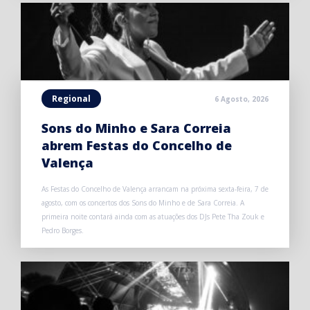
Regional
6 Agosto, 2026
Sons do Minho e Sara Correia
abrem Festas do Concelho de
Valença
As Festas do Concelho de Valença arrancam na próxima sexta-feira, 7 de
agosto, com os concertos dos Sons do Minho e de Sara Correia. A
primeira noite contará ainda com as atuações dos DJs Pete Tha Zouk e
Pedro Borges.