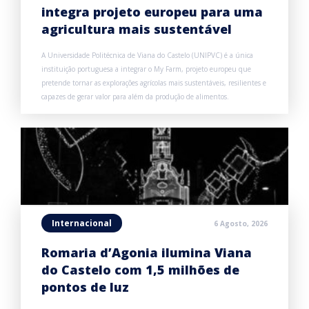
integra projeto europeu para uma
agricultura mais sustentável
A Universidade Politécnica de Viana do Castelo (UNIPVC) é a única
instituição portuguesa a integrar o My Farm, projeto europeu que
pretende tornar as explorações agrícolas mais sustentáveis, resilientes e
capazes de gerar valor para além da produção de alimentos.
Internacional
6 Agosto, 2026
Romaria d’Agonia ilumina Viana
do Castelo com 1,5 milhões de
pontos de luz