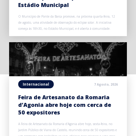
Estádio Municipal
O Município de Ponte da Barca promove, na próxima quarta-feira, 12
de agosto, uma atividade de observação do eclipse solar. A iniciativa
começa às 18h30, no Estádio Municipal, e é aberta à comunidade.
Internacional
7 Agosto, 2026
Feira de Artesanato da Romaria
d’Agonia abre hoje com cerca de
50 expositores
A Feira de Artesanato da Romaria d’Agonia abre hoje, sexta-feira, no
Jardim Público de Viana do Castelo, reunindo cerca de 50 expositores e
um programa com trabalhos ao vivo, oficinas para crianças e uma peça