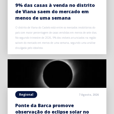
9% das casas à venda no distrito
de Viana saem do mercado em
menos de uma semana
O distrito de Viana do Castelo está entre os mercados imobiliários do
país com maior percentagem de casas vendidas em menos de sete dias.
No segundo trimestre de 2026, 9% dos imóveis anunciados na região
saíram do mercado em menos de uma semana, segundo uma análise
divulgada pelo idealista.
Regional
7 Agosto, 2026
Ponte da Barca promove
observação do eclipse solar no