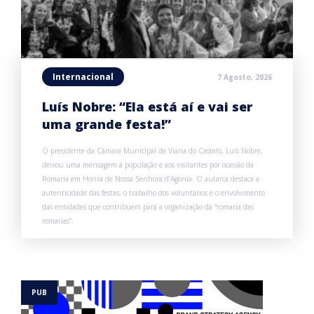
Internacional
7 Agosto, 2026
Luís Nobre: “Ela está aí e vai ser
uma grande festa!”
O presidente da Câmara Municipal de Viana do Castelo, Luís Nobre,
deixou uma mensagem à população e aos visitantes por ocasião da
Romaria em Honra de Nossa Senhora d’Agonia. O autarca destaca a
autenticidade das festas, o trabalho dos voluntários e o envolvimento
das entidades que contribuem para a organização da “romaria das
romarias”.