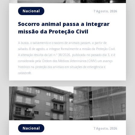
Nacional
7 Agosto, 2026
Socorro animal passa a integrar
missão da Proteção Civil
A busca, o salvamento e o socorro de animais passam, a partir de
sábado, 8 de agosto, a integrar formalmente a missão da Proteção Civil.
A alteração resulta da Lei n.º 38/2026, publicada no passado dia 3, e é
considerada pela Ordem dos Médicos Veterinários (OMV) um avanço
histórico na proteção dos animais em situações de emergência e
catástrofe.
Nacional
7 Agosto, 2026