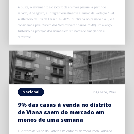
A busca, o salvamento e o socorro de animais passam, a partir de
sábado, 8 de agosto, a integrar formalmente a missão da Proteção Civil.
A alteração resulta da Lei n.º 38/2026, publicada no passado dia 3, e é
considerada pela Ordem dos Médicos Veterinários (OMV) um avanço
histórico na proteção dos animais em situações de emergência e
catástrofe.
Nacional
7 Agosto, 2026
9% das casas à venda no distrito
de Viana saem do mercado em
menos de uma semana
O distrito de Viana do Castelo está entre os mercados imobiliários do