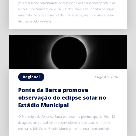
país com maior percentagem de casas vendidas em menos de sete dias.
No segundo trimestre de 2026, 9% dos imóveis anunciados na região
saíram do mercado em menos de uma semana, segundo uma análise
divulgada pelo idealista.
Regional
7 Agosto, 2026
Ponte da Barca promove
observação do eclipse solar no
Estádio Municipal
O Município de Ponte da Barca promove, na próxima quarta-feira, 12
de agosto, uma atividade de observação do eclipse solar. A iniciativa
começa às 18h30, no Estádio Municipal, e é aberta à comunidade.