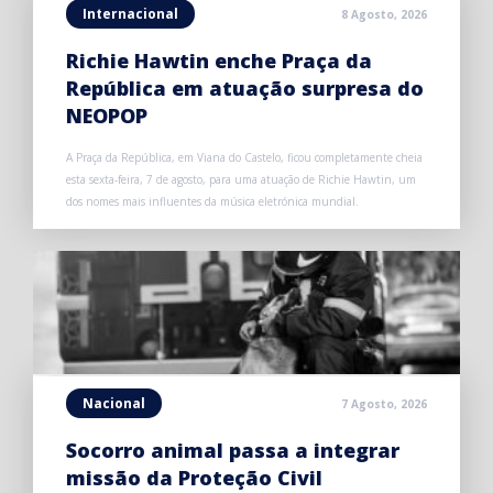
Internacional
8 Agosto, 2026
Richie Hawtin enche Praça da
República em atuação surpresa do
NEOPOP
A Praça da República, em Viana do Castelo, ficou completamente cheia
esta sexta-feira, 7 de agosto, para uma atuação de Richie Hawtin, um
dos nomes mais influentes da música eletrónica mundial.
Nacional
7 Agosto, 2026
Socorro animal passa a integrar
missão da Proteção Civil