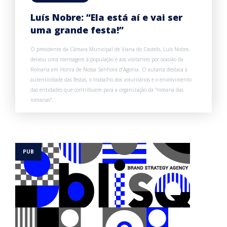
Luís Nobre: “Ela está aí e vai ser
uma grande festa!”
O presidente da Câmara Municipal de Viana do Castelo, Luís Nobre,
deixou uma mensagem à população e aos visitantes por ocasião da
Romaria em Honra de Nossa Senhora d’Agonia. O autarca destaca a
autenticidade das festas, o trabalho dos voluntários e o envolvimento
das entidades que contribuem para a organização da “romaria das
romarias”.