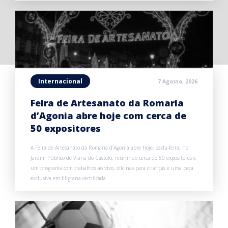
Internacional
7 Agosto, 2026
Feira de Artesanato da Romaria
d’Agonia abre hoje com cerca de
50 expositores
A Feira de Artesanato da Romaria d’Agonia abre hoje, sexta-feira, no
Jardim Público de Viana do Castelo, reunindo cerca de 50 expositores e
um programa com trabalhos ao vivo, oficinas para crianças e uma peça
exclusiva em filigrana certificada.