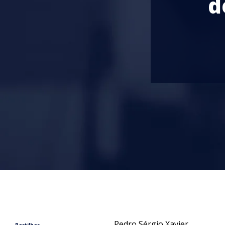
d
Pedro Sérgio Xavier