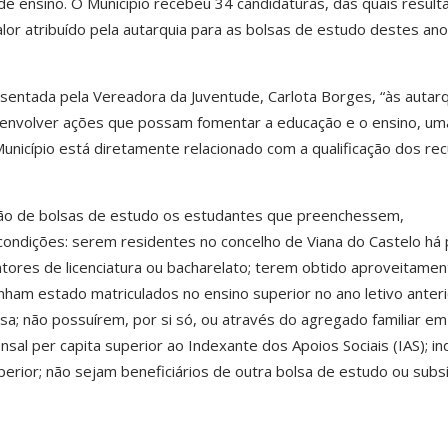
e ensino. O Município recebeu 34 candidaturas, das quais resul
alor atribuído pela autarquia para as bolsas de estudo destes an
entada pela Vereadora da Juventude, Carlota Borges, “às autarq
envolver ações que possam fomentar a educação e o ensino, um
nicípio está diretamente relacionado com a qualificação dos re
ção de bolsas de estudo os estudantes que preenchessem,
condições: serem residentes no concelho de Viana do Castelo há 
ores de licenciatura ou bacharelato; terem obtido aproveitamen
enham estado matriculados no ensino superior no ano letivo anteri
a; não possuírem, por si só, ou através do agregado familiar e
al per capita superior ao Indexante dos Apoios Sociais (IAS); ind
erior; não sejam beneficiários de outra bolsa de estudo ou subs