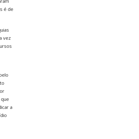
taram
os é de
uias
a vez
cursos
pelo
to
or
m que
icar a
ídio