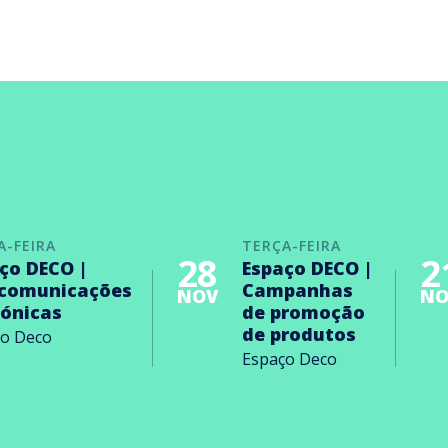
A-FEIRA
TERÇA-FEIRA
28
2
ço DECO |
Espaço DECO |
ecomunicações
Campanhas
NOV
NO
rónicas
de promoção
de produtos
ço Deco
Espaço Deco