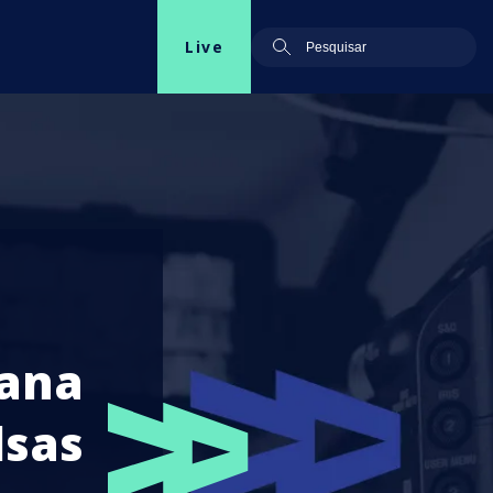
Live
iana
lsas