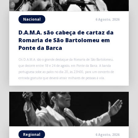
Nacional
6 Agosto, 2026
D.A.M.A. são cabeça de cartaz da
Romaria de São Bartolomeu em
Ponte da Barca
Os D.A.M.A. são o grande destaque da Romaria de São Bartolomeu,
que decorre entre 18 e 24 de agosto, em Ponte da Barca. A banda
portuguesa sobe ao palco no dia 20, às 23h00, para um concerto de
entrada gratuita que deverá atrair milhares de pessoas à vila.
Regional
6 Agosto, 2026