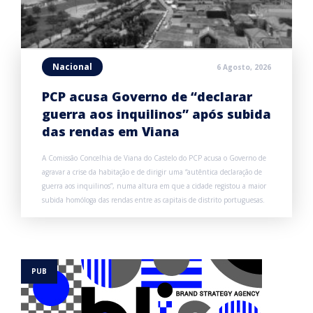
Nacional
6 Agosto, 2026
PCP acusa Governo de “declarar
guerra aos inquilinos” após subida
das rendas em Viana
A Comissão Concelhia de Viana do Castelo do PCP acusa o Governo de
agravar a crise da habitação e de dirigir uma “autêntica declaração de
guerra aos inquilinos”, numa altura em que a cidade registou a maior
subida homóloga das rendas entre as capitais de distrito portuguesas.