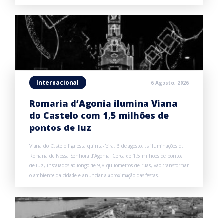
Internacional
6 Agosto, 2026
Romaria d’Agonia ilumina Viana
do Castelo com 1,5 milhões de
pontos de luz
Viana do Castelo liga esta quinta-feira, 6 de agosto, as iluminações da
Romaria de Nossa Senhora d’Agonia. Cerca de 1,5 milhões de pontos
de luz, instalados ao longo de 9,8 quilómetros de ruas, vão transformar
o ambiente da cidade e anunciar a aproximação das festas.