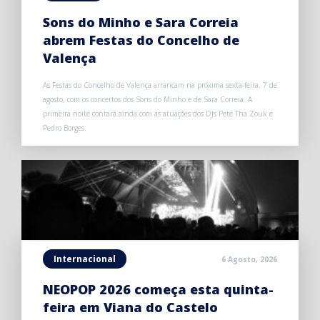
Sons do Minho e Sara Correia
abrem Festas do Concelho de
Valença
As Festas do Concelho de Valença arrancam na próxima sexta-feira, 7 de
agosto, com os concertos dos Sons do Minho e de Sara Correia. A
primeira noite contará ainda com as atuações dos DJs Pete Tha Zouk e
Pedro Borges.
Internacional
6 Agosto, 2026
NEOPOP 2026 começa esta quinta-
feira em Viana do Castelo