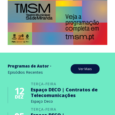
Programas de Autor
Ver Mais
Episódios Recentes
TERÇA-FEIRA
12
Espaço DECO | Contratos de
Telecomunicações
DEZ
Espaço Deco
TERÇA-FEIRA
Espaço DECO |