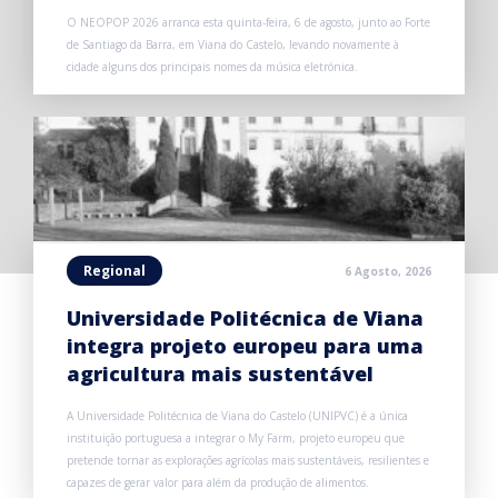
O NEOPOP 2026 arranca esta quinta-feira, 6 de agosto, junto ao Forte
de Santiago da Barra, em Viana do Castelo, levando novamente à
cidade alguns dos principais nomes da música eletrónica.
Regional
6 Agosto, 2026
Universidade Politécnica de Viana
integra projeto europeu para uma
agricultura mais sustentável
A Universidade Politécnica de Viana do Castelo (UNIPVC) é a única
instituição portuguesa a integrar o My Farm, projeto europeu que
pretende tornar as explorações agrícolas mais sustentáveis, resilientes e
capazes de gerar valor para além da produção de alimentos.