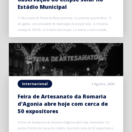
Estádio Municipal
O Município de Ponte da Barca promove, na próxima quarta-feira, 12
de agosto, uma atividade de observação do eclipse solar. A iniciativa
começa às 18h30, no Estádio Municipal, e é aberta à comunidade.
Internacional
7 Agosto, 2026
Feira de Artesanato da Romaria
d’Agonia abre hoje com cerca de
50 expositores
A Feira de Artesanato da Romaria d’Agonia abre hoje, sexta-feira, no
Jardim Público de Viana do Castelo, reunindo cerca de 50 expositores e