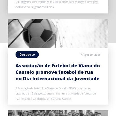
um programa com trabalhos ao vivo, oficinas para crianças e uma peça
exclusiva em filigrana certificada.
Desporto
7 Agosto, 2026
Associação de Futebol de Viana do
Castelo promove futebol de rua
no Dia Internacional da Juventude
A Associação de Futebol de Viana do Castelo (AFVC) promove, no
próximo dia 12 de agosto, quarta-feira, uma atividade de futebol de
rua no Jardim da Marina, em Viana do Castelo.