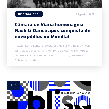
Internacional
7 Agosto, 2026
Câmara de Viana homenageia
Flash Li Dance após conquista de
nove pódios no Mundial
A escola Flash Li Dance foi recebida esta quarta-feira no Salão Nobre
dos Paços do Concelho, numa cerimónia de reconhecimento pelos
resultados alcançados na Dance World Cup 2026, realizada em
Dublin, na Irlanda.