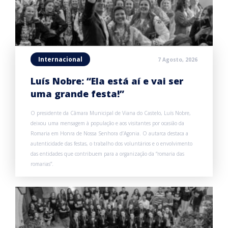
Internacional
7 Agosto, 2026
Luís Nobre: “Ela está aí e vai ser
uma grande festa!”
O presidente da Câmara Municipal de Viana do Castelo, Luís Nobre,
deixou uma mensagem à população e aos visitantes por ocasião da
Romaria em Honra de Nossa Senhora d’Agonia. O autarca destaca a
autenticidade das festas, o trabalho dos voluntários e o envolvimento
das entidades que contribuem para a organização da “romaria das
romarias”.