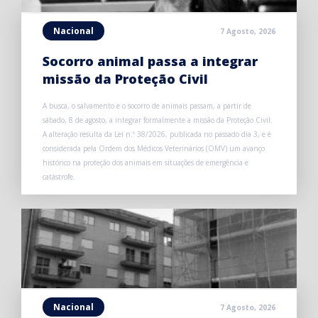
Nacional
7 Agosto, 2026
Socorro animal passa a integrar
missão da Proteção Civil
A busca, o salvamento e o socorro de animais passam, a partir de
sábado, 8 de agosto, a integrar formalmente a missão da Proteção Civil.
A alteração resulta da Lei n.º 38/2026, publicada no passado dia 3, e é
considerada pela Ordem dos Médicos Veterinários (OMV) um avanço
histórico na proteção dos animais em situações de emergência e
catástrofe.
Nacional
7 Agosto, 2026