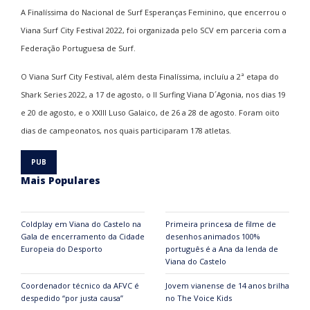
A Finalíssima do Nacional de Surf Esperanças Feminino, que encerrou o
Viana Surf City Festival 2022, foi organizada pelo SCV em parceria com a
Federação Portuguesa de Surf.
O Viana Surf City Festival, além desta Finalíssima, incluíu a 2ª etapa do
Shark Series 2022, a 17 de agosto, o II Surfing Viana D´Agonia, nos dias 19
e 20 de agosto, e o XXIII Luso Galaico, de 26 a 28 de agosto. Foram oito
dias de campeonatos, nos quais participaram 178 atletas.
Mais Populares
Coldplay em Viana do Castelo na
Primeira princesa de filme de
Gala de encerramento da Cidade
desenhos animados 100%
Europeia do Desporto
português é a Ana da lenda de
Viana do Castelo
Coordenador técnico da AFVC é
Jovem vianense de 14 anos brilha
despedido “por justa causa”
no The Voice Kids