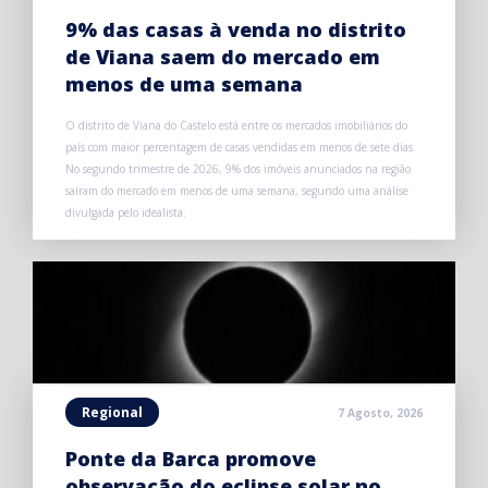
9% das casas à venda no distrito
de Viana saem do mercado em
menos de uma semana
O distrito de Viana do Castelo está entre os mercados imobiliários do
país com maior percentagem de casas vendidas em menos de sete dias.
No segundo trimestre de 2026, 9% dos imóveis anunciados na região
saíram do mercado em menos de uma semana, segundo uma análise
divulgada pelo idealista.
Regional
7 Agosto, 2026
Ponte da Barca promove
observação do eclipse solar no