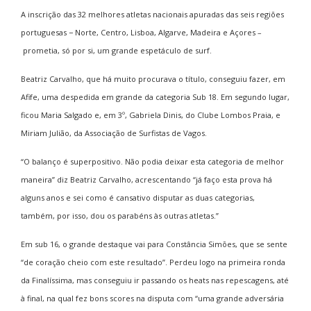
A inscrição das 32 melhores atletas nacionais apuradas das seis regiões
portuguesas − Norte, Centro, Lisboa, Algarve, Madeira e Açores –
prometia, só por si, um grande espetáculo de surf.
Beatriz Carvalho, que há muito procurava o título, conseguiu fazer, em
Afife, uma despedida em grande da categoria Sub 18. Em segundo lugar,
ficou Maria Salgado e, em 3º, Gabriela Dinis, do Clube Lombos Praia, e
Miriam Julião, da Associação de Surfistas de Vagos.
“O balanço é superpositivo. Não podia deixar esta categoria de melhor
maneira” diz Beatriz Carvalho, acrescentando “já faço esta prova há
alguns anos e sei como é cansativo disputar as duas categorias,
também, por isso, dou os parabéns às outras atletas.”
Em sub 16, o grande destaque vai para Constância Simões, que se sente
“de coração cheio com este resultado”. Perdeu logo na primeira ronda
da Finalíssima, mas conseguiu ir passando os heats nas repescagens, até
à final, na qual fez bons scores na disputa com “uma grande adversária