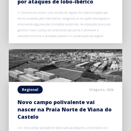
por ataques de lobo-ibérico
O Governo anunciou uma revisão do regime de indemnizações por
danos causados pelo lobo-ibérico, alargando as situações abrangidas e
eliminando algumas das limitações existentes. As alterações procuram
garantir maior justiça aos produtores pecuários e promover a
coexistência entre a atividade pastoril e a conservação da espécie.
Regional
10 Agosto, 2026
Novo campo polivalente vai
nascer na Praia Norte de Viana do
Castelo
Um novo campo polivalente destinado ao desporto universitário e à