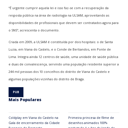
“É urgente cumprir aquela lei e isso faz-se com a recuperação da
resposta pública na área de radiologia na ULSAM, aproveitando as
disponibilidades de profissionais que devem ser contratados agora para
o SNS”, acrescenta o documento.
Criada em 2009, a ULSAM é constituída por dois hospitais: o de Santa
Luzia, em Viana do Castelo, e o Conde de Bertiandos, em Ponte de
Lima. Integra ainda 12 centros de saúde, uma unidade de saúde pública
e duas de convalescença, servindo uma população residente superior a
244 mil pessoas dos 10 concelhos do distrito de Viana do Castelo e
algumas populações vizinhas do distrito de Braga.
Mais Populares
Coldplay em Viana do Castelo na
Primeira princesa de filme de
Gala de encerramento da Cidade
desenhos animados 100%
Europeia do Desporto
português é a Ana da lenda de