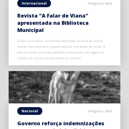
Internacional
10 Agosto, 2026
Revista “A Falar de Viana”
apresentada na Biblioteca
Municipal
A Sala Couto Viana, na Biblioteca Municipal de Viana do Castelo,
recebeu esta sexta-feira a apresentação da nova edição da revista “A
Falar de Viana”, publicação dedicada à preservação e divulgação da
história, da cultura e da identidade do concelho.
Nacional
10 Agosto, 2026
Governo reforça indemnizações