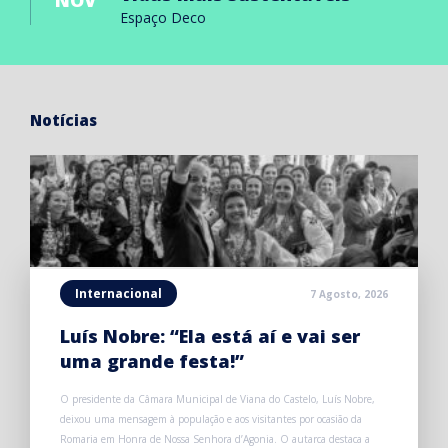
NOV
Espaço Deco
Notícias
Internacional
7 Agosto, 2026
Luís Nobre: “Ela está aí e vai ser
uma grande festa!”
O presidente da Câmara Municipal de Viana do Castelo, Luís Nobre,
deixou uma mensagem à população e aos visitantes por ocasião da
Romaria em Honra de Nossa Senhora d’Agonia. O autarca destaca a