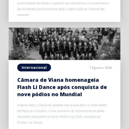
autenticidade das festas, o trabalho dos voluntários e o envolvimento
das entidades que contribuem para a organização da “romaria das
romarias”.
Internacional
7 Agosto, 2026
Câmara de Viana homenageia
Flash Li Dance após conquista de
nove pódios no Mundial
A escola Flash Li Dance foi recebida esta quarta-feira no Salão Nobre
dos Paços do Concelho, numa cerimónia de reconhecimento pelos
resultados alcançados na Dance World Cup 2026, realizada em
Dublin, na Irlanda.