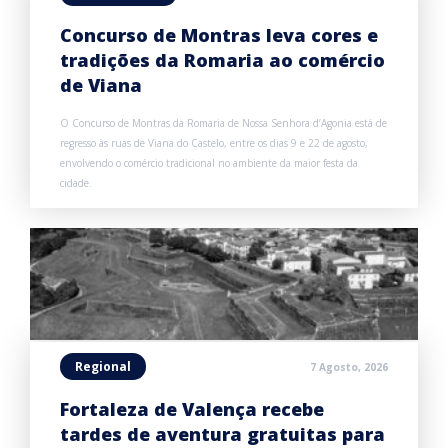
Concurso de Montras leva cores e
tradições da Romaria ao comércio
de Viana
O Concurso de Montras da Romaria de Nossa Senhora d’Agonia está de
regresso às ruas de Viana do Castelo, entre os dias 9 e 22 de agosto,
envolvendo o comércio tradicional no ambiente da maior festa da
cidade.
Regional
7 Agosto, 2026
Fortaleza de Valença recebe
tardes de aventura gratuitas para