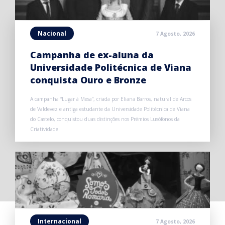
Nacional
7 Agosto, 2026
Campanha de ex-aluna da
Universidade Politécnica de Viana
conquista Ouro e Bronze
A campanha “Lugar à Mesa”, criada por Eliana Barros, natural de Arcos
de Valdevez e antiga estudante da Universidade Politécnica de Viana
do Castelo, conquistou duas distinções nos Prémios Lusófonos da
Criatividade.
Internacional
7 Agosto, 2026