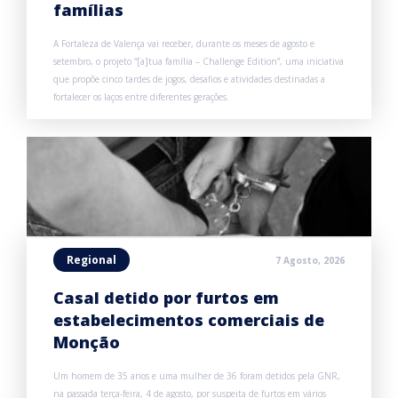
famílias
A Fortaleza de Valença vai receber, durante os meses de agosto e
setembro, o projeto “[a]tua família – Challenge Edition”, uma iniciativa
que propõe cinco tardes de jogos, desafios e atividades destinadas a
fortalecer os laços entre diferentes gerações.
Regional
7 Agosto, 2026
Casal detido por furtos em
estabelecimentos comerciais de
Monção
Um homem de 35 anos e uma mulher de 36 foram detidos pela GNR,
na passada terça-feira, 4 de agosto, por suspeita de furtos em vários