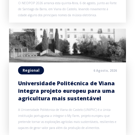
O NEOPOP 2026 arranca esta quinta-feira, 6 de agosto, junto ao Forte
de Santiago da Barra, em Viana do Castelo, levando novamente à
cidade alguns dos principais nomes da música eletrónica.
Regional
6 Agosto, 2026
Universidade Politécnica de Viana
integra projeto europeu para uma
agricultura mais sustentável
A Universidade Politécnica de Viana do Castelo (UNIPVC) é a única
instituição portuguesa a integrar o My Farm, projeto europeu que
pretende tornar as explorações agrícolas mais sustentáveis, resilientes e
capazes de gerar valor para além da produção de alimentos.