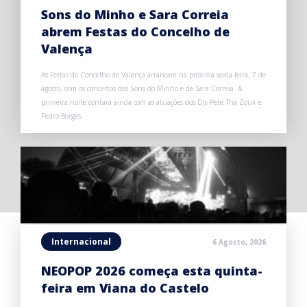
Sons do Minho e Sara Correia
abrem Festas do Concelho de
Valença
As Festas do Concelho de Valença arrancam na próxima sexta-feira, 7 de
agosto, com os concertos dos Sons do Minho e de Sara Correia. A
primeira noite contará ainda com as atuações dos DJs Pete Tha Zouk e
Pedro Borges.
Internacional
6 Agosto, 2026
NEOPOP 2026 começa esta quinta-
feira em Viana do Castelo