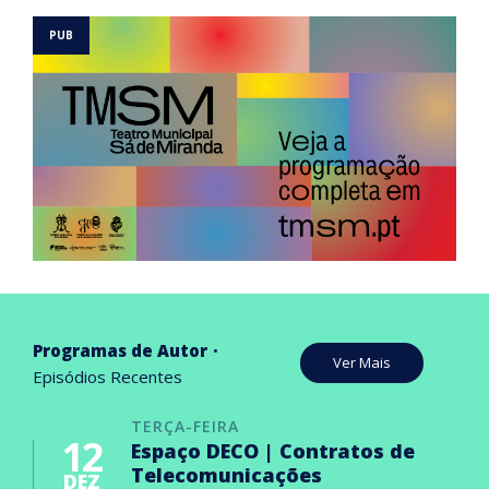
Programas de Autor
Ver Mais
Episódios Recentes
TERÇA-FEIRA
12
Espaço DECO | Contratos de
Telecomunicações
DEZ