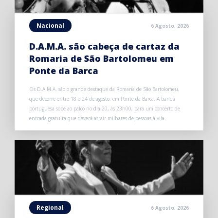
Nacional
6 Agosto, 2026
D.A.M.A. são cabeça de cartaz da
Romaria de São Bartolomeu em
Ponte da Barca
Os D.A.M.A. são o grande destaque da Romaria de São Bartolomeu,
que decorre entre 18 e 24 de agosto, em Ponte da Barca. A banda
portuguesa sobe ao palco no dia 20, às 23h00, para um concerto de
entrada gratuita que deverá atrair milhares de pessoas à vila.
Regional
6 Agosto, 2026