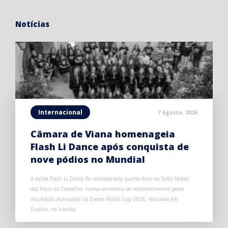
Notícias
Internacional
7 Agosto, 2026
Câmara de Viana homenageia
Flash Li Dance após conquista de
nove pódios no Mundial
A escola Flash Li Dance foi recebida esta quarta-feira no Salão Nobre
dos Paços do Concelho, numa cerimónia de reconhecimento pelos
resultados alcançados na Dance World Cup 2026, realizada em
Dublin, na Irlanda.