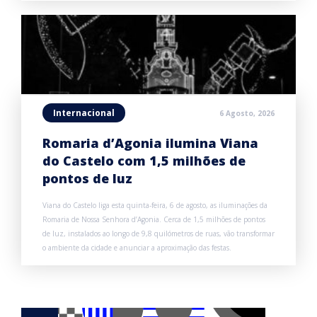
Internacional
6 Agosto, 2026
Romaria d’Agonia ilumina Viana
do Castelo com 1,5 milhões de
pontos de luz
Viana do Castelo liga esta quinta-feira, 6 de agosto, as iluminações da
Romaria de Nossa Senhora d’Agonia. Cerca de 1,5 milhões de pontos
de luz, instalados ao longo de 9,8 quilómetros de ruas, vão transformar
o ambiente da cidade e anunciar a aproximação das festas.