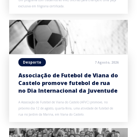
um programa com trabalhos ao vivo, oficinas para crianças e uma peça
exclusiva em filigrana certificada.
Desporto
7 Agosto, 2026
Associação de Futebol de Viana do
Castelo promove futebol de rua
no Dia Internacional da Juventude
A Associação de Futebol de Viana do Castelo (AFVC) promove, no
próximo dia 12 de agosto, quarta-feira, uma atividade de futebol de
rua no Jardim da Marina, em Viana do Castelo.