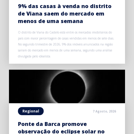
9% das casas à venda no distrito
de Viana saem do mercado em
menos de uma semana
O distrito de Viana do Castelo está entre os mercados imobiliários do
país com maior percentagem de casas vendidas em menos de sete dias.
No segundo trimestre de 2026, 9% dos imóveis anunciados na região
saíram do mercado em menos de uma semana, segundo uma análise
divulgada pelo idealista.
Regional
7 Agosto, 2026
Ponte da Barca promove
observação do eclipse solar no