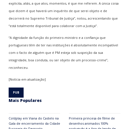
explicita, aliás, a que atos, momentos, é que me referem. A única coisa
que dizem é que haverá um inquérito de que serei objeto e de
decorrerá no Supremo Tribunal de Justiça”, notou, acrescentando que
“está totalmente disponível para colaborar com a Justiça”.
“A dignidade da função do primeiro-ministro e a confiança que
portugueses têm de ter nas instituições é absolutamente incompatível
com o facto de alguém que é PM esteja sob suspeição da sua
integridade, boa conduta, ou ser objeto de um processo-crime”,
reconheceu.
[Notícia em atualização]
Mais Populares
Coldplay em Viana do Castelo na
Primeira princesa de filme de
Gala de encerramento da Cidade
desenhos animados 100%
Europeia do Desporto
português é a Ana da lenda de