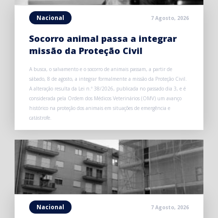
Nacional
7 Agosto, 2026
Socorro animal passa a integrar
missão da Proteção Civil
A busca, o salvamento e o socorro de animais passam, a partir de
sábado, 8 de agosto, a integrar formalmente a missão da Proteção Civil.
A alteração resulta da Lei n.º 38/2026, publicada no passado dia 3, e é
considerada pela Ordem dos Médicos Veterinários (OMV) um avanço
histórico na proteção dos animais em situações de emergência e
catástrofe.
Nacional
7 Agosto, 2026