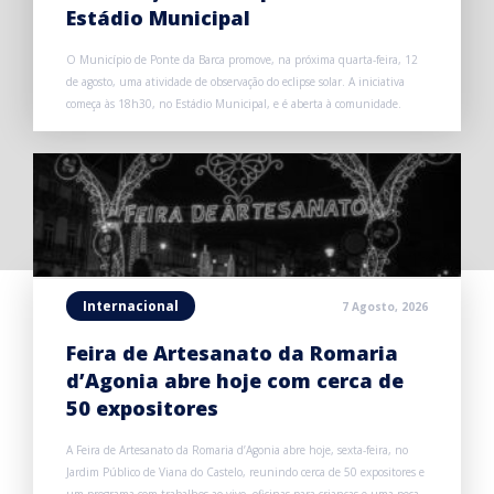
Estádio Municipal
O Município de Ponte da Barca promove, na próxima quarta-feira, 12
de agosto, uma atividade de observação do eclipse solar. A iniciativa
começa às 18h30, no Estádio Municipal, e é aberta à comunidade.
Internacional
7 Agosto, 2026
Feira de Artesanato da Romaria
d’Agonia abre hoje com cerca de
50 expositores
A Feira de Artesanato da Romaria d’Agonia abre hoje, sexta-feira, no
Jardim Público de Viana do Castelo, reunindo cerca de 50 expositores e