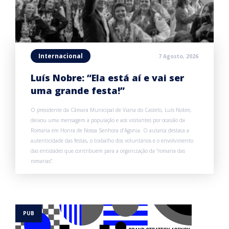
Internacional
7 Agosto, 2026
Luís Nobre: “Ela está aí e vai ser
uma grande festa!”
O presidente da Câmara Municipal de Viana do Castelo, Luís Nobre,
deixou uma mensagem à população e aos visitantes por ocasião da
Romaria em Honra de Nossa Senhora d’Agonia. O autarca destaca a
autenticidade das festas, o trabalho dos voluntários e o envolvimento
das entidades que contribuem para a organização da “romaria das
romarias”.