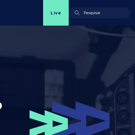
Live
o
a