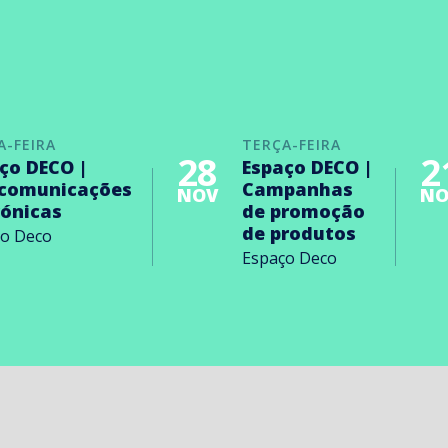
A-FEIRA
TERÇA-FEIRA
28
2
ço DECO |
Espaço DECO |
ecomunicações
Campanhas
NOV
NO
rónicas
de promoção
de produtos
ço Deco
Espaço Deco