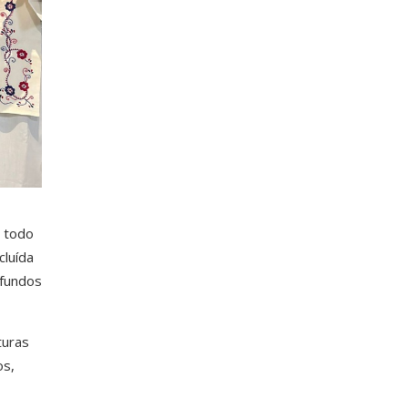
e todo
cluída
 fundos
turas
os,