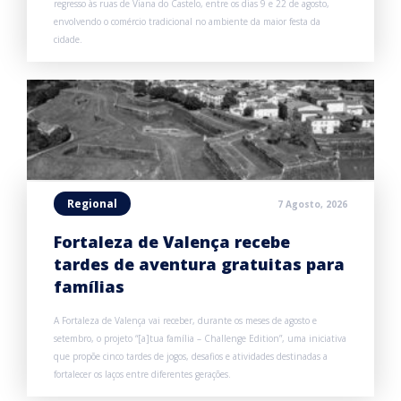
regresso às ruas de Viana do Castelo, entre os dias 9 e 22 de agosto,
envolvendo o comércio tradicional no ambiente da maior festa da
cidade.
Regional
7 Agosto, 2026
Fortaleza de Valença recebe
tardes de aventura gratuitas para
famílias
A Fortaleza de Valença vai receber, durante os meses de agosto e
setembro, o projeto “[a]tua família – Challenge Edition”, uma iniciativa
que propõe cinco tardes de jogos, desafios e atividades destinadas a
fortalecer os laços entre diferentes gerações.