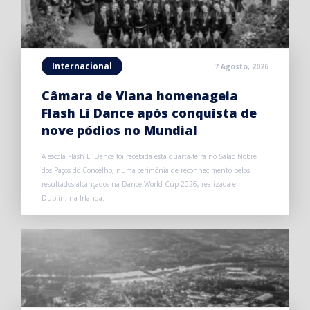
Internacional
7 Agosto, 2026
Câmara de Viana homenageia
Flash Li Dance após conquista de
nove pódios no Mundial
A escola Flash Li Dance foi recebida esta quarta-feira no Salão Nobre
dos Paços do Concelho, numa cerimónia de reconhecimento pelos
resultados alcançados na Dance World Cup 2026, realizada em
Dublin, na Irlanda.