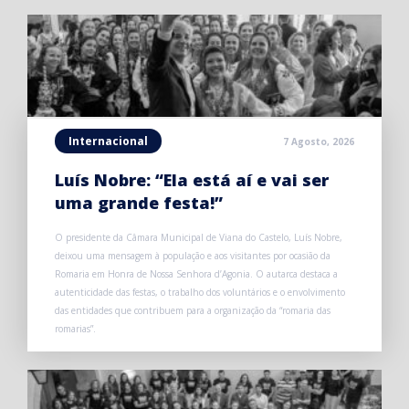
Internacional
7 Agosto, 2026
Luís Nobre: “Ela está aí e vai ser
uma grande festa!”
O presidente da Câmara Municipal de Viana do Castelo, Luís Nobre,
deixou uma mensagem à população e aos visitantes por ocasião da
Romaria em Honra de Nossa Senhora d’Agonia. O autarca destaca a
autenticidade das festas, o trabalho dos voluntários e o envolvimento
das entidades que contribuem para a organização da “romaria das
romarias”.