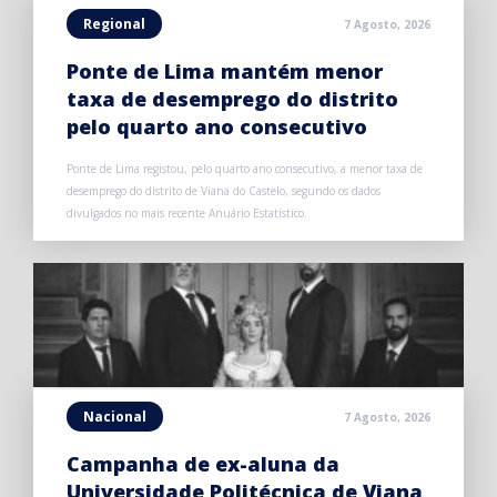
Regional
7 Agosto, 2026
Ponte de Lima mantém menor
taxa de desemprego do distrito
pelo quarto ano consecutivo
Ponte de Lima registou, pelo quarto ano consecutivo, a menor taxa de
desemprego do distrito de Viana do Castelo, segundo os dados
divulgados no mais recente Anuário Estatístico.
Nacional
7 Agosto, 2026
Campanha de ex-aluna da
Universidade Politécnica de Viana