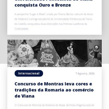
conquista Ouro e Bronze
A campanha “Lugar à Mesa”, criada por Eliana Barros, natural de Arcos
de Valdevez e antiga estudante da Universidade Politécnica de Viana
do Castelo, conquistou duas distinções nos Prémios Lusófonos da
Criatividade.
Internacional
7 Agosto, 2026
Concurso de Montras leva cores e
tradições da Romaria ao comércio
de Viana
O Concurso de Montras da Romaria de Nossa Senhora d’Agonia está de