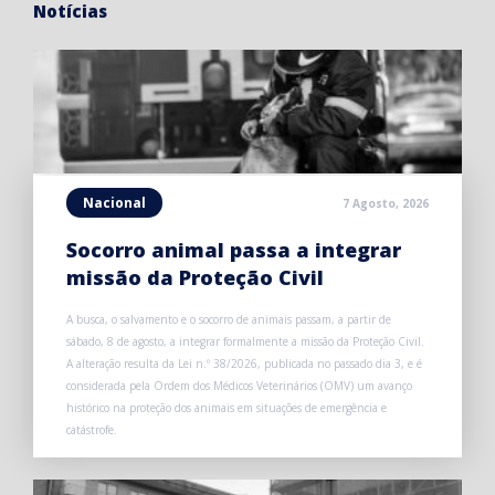
Notícias
Nacional
7 Agosto, 2026
Socorro animal passa a integrar
missão da Proteção Civil
A busca, o salvamento e o socorro de animais passam, a partir de
sábado, 8 de agosto, a integrar formalmente a missão da Proteção Civil.
A alteração resulta da Lei n.º 38/2026, publicada no passado dia 3, e é
considerada pela Ordem dos Médicos Veterinários (OMV) um avanço
histórico na proteção dos animais em situações de emergência e
catástrofe.