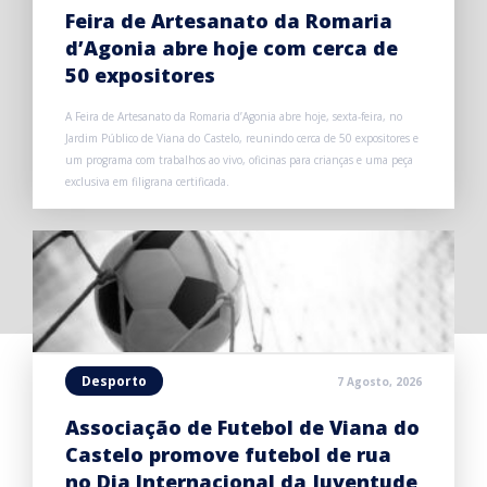
Feira de Artesanato da Romaria
d’Agonia abre hoje com cerca de
50 expositores
A Feira de Artesanato da Romaria d’Agonia abre hoje, sexta-feira, no
Jardim Público de Viana do Castelo, reunindo cerca de 50 expositores e
um programa com trabalhos ao vivo, oficinas para crianças e uma peça
exclusiva em filigrana certificada.
Desporto
7 Agosto, 2026
Associação de Futebol de Viana do
Castelo promove futebol de rua
no Dia Internacional da Juventude