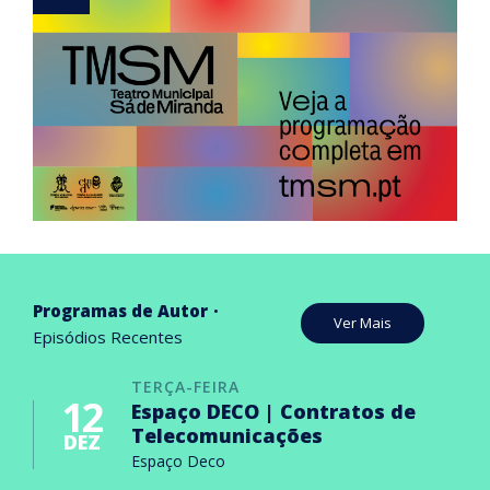
Programas de Autor
Ver Mais
Episódios Recentes
TERÇA-FEIRA
12
Espaço DECO | Contratos de
Telecomunicações
DEZ
Espaço Deco