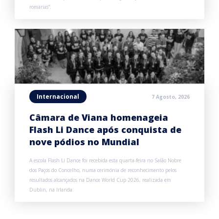
romarias”.
Internacional
7 Agosto, 2026
Câmara de Viana homenageia
Flash Li Dance após conquista de
nove pódios no Mundial
A escola Flash Li Dance foi recebida esta quarta-feira no Salão Nobre
dos Paços do Concelho, numa cerimónia de reconhecimento pelos
resultados alcançados na Dance World Cup 2026, realizada em
Dublin, na Irlanda.