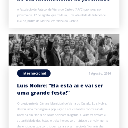
A Associação de Futebol de Viana do Castelo (AFVC) promove, no
próximo dia 12 de agosto, quarta-feira, uma atividade de futebol de
rua no Jardim da Marina, em Viana do Castelo.
Internacional
7 Agosto, 2026
Luís Nobre: “Ela está aí e vai ser
uma grande festa!”
O presidente da Câmara Municipal de Viana do Castelo, Luís Nobre,
deixou uma mensagem à população e aos visitantes por ocasião da
Romaria em Honra de Nossa Senhora d’Agonia. O autarca destaca a
autenticidade das festas, o trabalho dos voluntários e o envolvimento
das entidades que contribuem para a organização da “romaria das