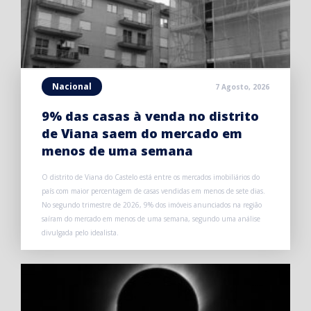
Nacional
7 Agosto, 2026
9% das casas à venda no distrito
de Viana saem do mercado em
menos de uma semana
O distrito de Viana do Castelo está entre os mercados imobiliários do
país com maior percentagem de casas vendidas em menos de sete dias.
No segundo trimestre de 2026, 9% dos imóveis anunciados na região
saíram do mercado em menos de uma semana, segundo uma análise
divulgada pelo idealista.