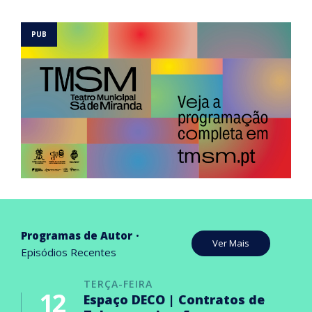
Programas de Autor
Ver Mais
Episódios Recentes
TERÇA-FEIRA
12
Espaço DECO | Contratos de