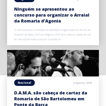
Ninguém se apresentou ao
concurso para organizar o Arraial
da Romaria d’Agonia
O concurso para a concessão da exploração e organização do “Arraial da
Romaria” de Nossa Senhora d’Agonia 2026 ficou deserto, depois de não
ter sido apresentada qualquer candidatura.
Nacional
6 Agosto, 2026
D.A.M.A. são cabeça de cartaz da
Romaria de São Bartolomeu em
Ponte da Barca