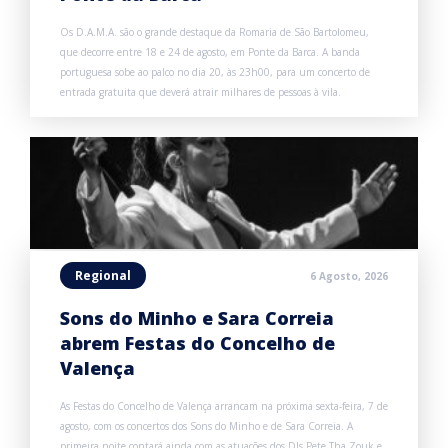
Os D.A.M.A. são o grande destaque da Romaria de São Bartolomeu,
que decorre entre 18 e 24 de agosto, em Ponte da Barca. A banda
portuguesa sobe ao palco no dia 20, às 23h00, para um concerto de
entrada gratuita que deverá atrair milhares de pessoas à vila.
Regional
6 Agosto, 2026
Sons do Minho e Sara Correia
abrem Festas do Concelho de
Valença
As Festas do Concelho de Valença arrancam na próxima sexta-feira, 7 de
agosto, com os concertos dos Sons do Minho e de Sara Correia. A
primeira noite contará ainda com as atuações dos DJs Pete Tha Zouk e