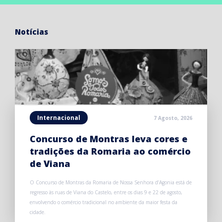
Notícias
Internacional
7 Agosto, 2026
Concurso de Montras leva cores e
tradições da Romaria ao comércio
de Viana
O Concurso de Montras da Romaria de Nossa Senhora d’Agonia está de
regresso às ruas de Viana do Castelo, entre os dias 9 e 22 de agosto,
envolvendo o comércio tradicional no ambiente da maior festa da
cidade.