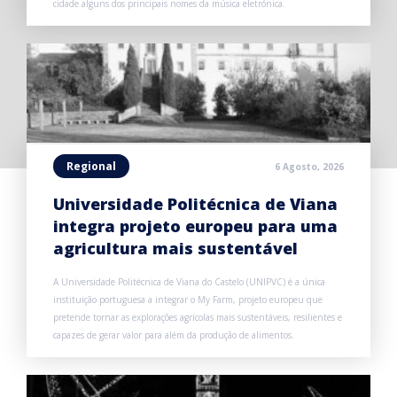
cidade alguns dos principais nomes da música eletrónica.
Regional
6 Agosto, 2026
Universidade Politécnica de Viana
integra projeto europeu para uma
agricultura mais sustentável
A Universidade Politécnica de Viana do Castelo (UNIPVC) é a única
instituição portuguesa a integrar o My Farm, projeto europeu que
pretende tornar as explorações agrícolas mais sustentáveis, resilientes e
capazes de gerar valor para além da produção de alimentos.