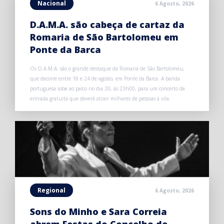
Nacional
6 Agosto, 2026
D.A.M.A. são cabeça de cartaz da
Romaria de São Bartolomeu em
Ponte da Barca
Os D.A.M.A. são o grande destaque da Romaria de São Bartolomeu,
que decorre entre 18 e 24 de agosto, em Ponte da Barca. A banda
portuguesa sobe ao palco no dia 20, às 23h00, para um concerto de
entrada gratuita que deverá atrair milhares de pessoas à vila.
Regional
6 Agosto, 2026
Sons do Minho e Sara Correia
abrem Festas do Concelho de