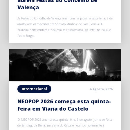
Valença
As Festas do Concelho de Valença arrancam na próxima sexta-feira, 7 de
agosto, com os concertos dos Sons do Minho e de Sara Correia. A
primeira noite contará ainda com as atuações dos DJs Pete Tha Zouk e
Pedro Borges.
Internacional
6 Agosto, 2026
NEOPOP 2026 começa esta quinta-
feira em Viana do Castelo
O NEOPOP 2026 arranca esta quinta-feira, 6 de agosto, junto ao Forte
de Santiago da Barra, em Viana do Castelo, levando novamente à