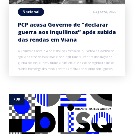
Nacional
6 Agosto, 2026
PCP acusa Governo de “declarar
guerra aos inquilinos” após subida
das rendas em Viana
A Comissão Concelhia de Viana do Castelo do PCP acusa o Governo de
agravar a crise da habitação e de dirigir uma “autêntica declaração de
guerra aos inquilinos”, numa altura em que a cidade registou a maior
subida homóloga das rendas entre as capitais de distrito portuguesas.