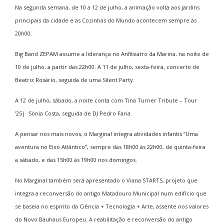
Na segunda semana, de 10 a 12 de julho, a animação volta aos jardins
principais da cidade e as Cozinhas do Mundo acontecem sempre às
20h00.
Big Band ZEPAM
assume a liderança no Anfiteatro da Marina, na noite de
10 de julho, a partir das 22h00. A 11 de julho, sexta-feira, concerto de
Beatriz Rosário
, seguida de uma
Silent Party
.
A 12 de julho, sábado, a noite conta com
Tina Turner Tribute – Tour
’25| Sónia Costa,
seguida de
DJ Pedro Faria
.
A pensar nos mais novos, o Marginal integra
atividades infantis “Uma
aventura no Eixo Atlântico”
, sempre das 18h00 às 22h00, de quinta-feira
a sábado, e das 15h00 às 19h00 nos domingos.
No Marginal também será apresentado o
Viana STARTS
, projeto que
integra a reconversão do antigo Matadouro Municipal num edifício que
se baseia no espírito da Ciência + Tecnologia + Arte, assente nos valores
do Novo Bauhaus Europeu. A reabilitação e reconversão do antigo