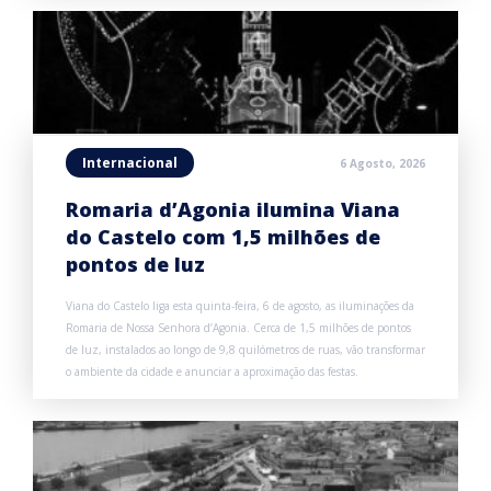
Internacional
6 Agosto, 2026
Romaria d’Agonia ilumina Viana
do Castelo com 1,5 milhões de
pontos de luz
Viana do Castelo liga esta quinta-feira, 6 de agosto, as iluminações da
Romaria de Nossa Senhora d’Agonia. Cerca de 1,5 milhões de pontos
de luz, instalados ao longo de 9,8 quilómetros de ruas, vão transformar
o ambiente da cidade e anunciar a aproximação das festas.