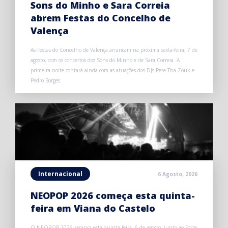
Sons do Minho e Sara Correia
abrem Festas do Concelho de
Valença
As Festas do Concelho de Valença arrancam na próxima sexta-feira, 7 de
agosto, com os concertos dos Sons do Minho e de Sara Correia. A
primeira noite contará ainda com as atuações dos DJs Pete Tha Zouk e
Pedro Borges.
Internacional
6 Agosto, 2026
NEOPOP 2026 começa esta quinta-
feira em Viana do Castelo
O NEOPOP 2026 arranca esta quinta-feira, 6 de agosto, junto ao Forte