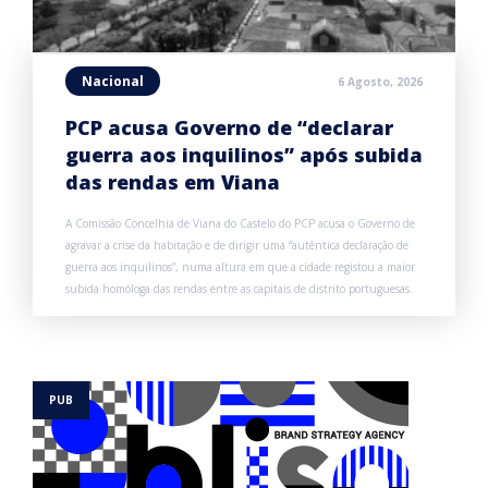
Nacional
6 Agosto, 2026
PCP acusa Governo de “declarar
guerra aos inquilinos” após subida
das rendas em Viana
A Comissão Concelhia de Viana do Castelo do PCP acusa o Governo de
agravar a crise da habitação e de dirigir uma “autêntica declaração de
guerra aos inquilinos”, numa altura em que a cidade registou a maior
subida homóloga das rendas entre as capitais de distrito portuguesas.