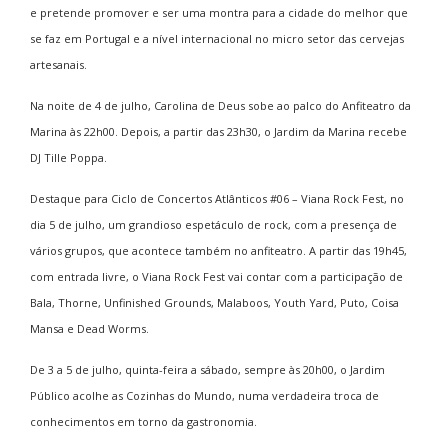
e pretende promover e ser uma montra para a cidade do melhor que
se faz em Portugal e a nível internacional no micro setor das cervejas
artesanais.
Na noite de
4 de julho, Carolina de Deus
sobe ao palco do Anfiteatro da
Marina às 22h00. Depois, a partir das 23h30, o Jardim da Marina recebe
DJ Tille Poppa.
Destaque para
Ciclo de Concertos Atlânticos #06 – Viana Rock Fest, no
dia 5 de julho
, um grandioso espetáculo de rock, com a presença de
vários grupos, que acontece também no anfiteatro. A partir das 19h45,
com entrada livre, o Viana Rock Fest vai contar com a participação de
Bala, Thorne, Unfinished Grounds, Malaboos, Youth Yard, Puto, Coisa
Mansa e Dead Worms.
De 3 a 5 de julho, quinta-feira a sábado, sempre às 20h00, o Jardim
Público acolhe as
Cozinhas do Mundo
, numa verdadeira troca de
conhecimentos em torno da gastronomia.