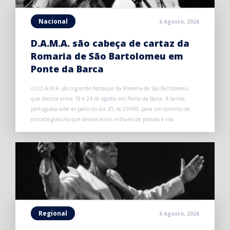
Nacional
6 Agosto, 2026
D.A.M.A. são cabeça de cartaz da
Romaria de São Bartolomeu em
Ponte da Barca
Os D.A.M.A. são o grande destaque da Romaria de São Bartolomeu,
que decorre entre 18 e 24 de agosto, em Ponte da Barca. A banda
portuguesa sobe ao palco no dia 20, às 23h00, para um concerto de
entrada gratuita que deverá atrair milhares de pessoas à vila.
Regional
6 Agosto, 2026