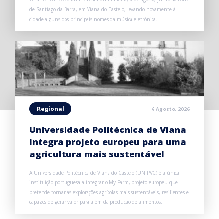
de Santiago da Barra, em Viana do Castelo, levando novamente à
cidade alguns dos principais nomes da música eletrónica.
Regional
6 Agosto, 2026
Universidade Politécnica de Viana
integra projeto europeu para uma
agricultura mais sustentável
A Universidade Politécnica de Viana do Castelo (UNIPVC) é a única
instituição portuguesa a integrar o My Farm, projeto europeu que
pretende tornar as explorações agrícolas mais sustentáveis, resilientes e
capazes de gerar valor para além da produção de alimentos.