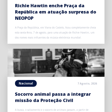
Richie Hawtin enche Praça da
República em atuação surpresa do
NEOPOP
A Praça da República, em Viana do Castelo, ficou completamente cheia
esta sexta-feira, 7 de agosto, para uma atuação de Richie Hawtin, um
dos nomes mais influentes da música eletrónica mundial.
Nacional
7 Agosto, 2026
Socorro animal passa a integrar
missão da Proteção Civil
A busca, o salvamento e o socorro de animais passam, a partir de