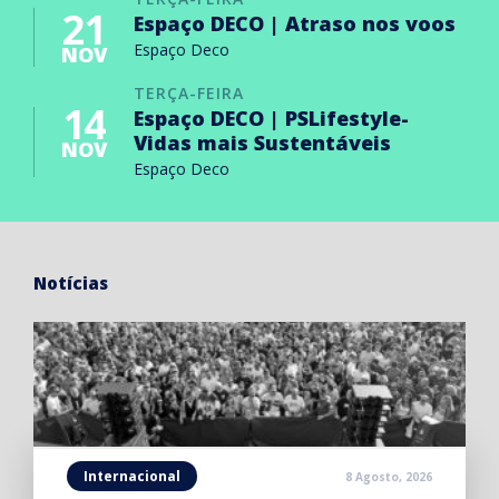
21
Espaço DECO | Atraso nos voos
Espaço Deco
NOV
TERÇA-FEIRA
14
Espaço DECO | PSLifestyle-
Vidas mais Sustentáveis
NOV
Espaço Deco
Notícias
Internacional
8 Agosto, 2026