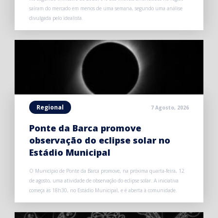
saíram do mercado em menos de uma semana, segundo uma análise
divulgada pelo idealista.
Regional
7 Agosto, 2026
Ponte da Barca promove
observação do eclipse solar no
Estádio Municipal
O Município de Ponte da Barca promove, na próxima quarta-feira, 12
de agosto, uma atividade de observação do eclipse solar. A iniciativa
começa às 18h30, no Estádio Municipal, e é aberta à comunidade.