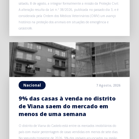
sábado, 8 de agosto, a integrar formalmente a missão da Proteção Civil.
A alteração resulta da Lei n.º 38/2026, publicada no passado dia 3, e é
considerada pela Ordem dos Médicos Veterinários (OMV) um avanço
histórico na proteção dos animais em situações de emergência e
catástrofe.
Nacional
7 Agosto, 2026
9% das casas à venda no distrito
de Viana saem do mercado em
menos de uma semana
O distrito de Viana do Castelo está entre os mercados imobiliários do
país com maior percentagem de casas vendidas em menos de sete dias.
No segundo trimestre de 2026, 9% dos imóveis anunciados na região