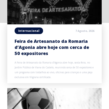
Internacional
7 Agosto, 2026
Feira de Artesanato da Romaria
d’Agonia abre hoje com cerca de
50 expositores
A Feira de Artesanato da Romaria d’Agonia abre hoje, sexta-feira, no
Jardim Público de Viana do Castelo, reunindo cerca de 50 expositores e
um programa com trabalhos ao vivo, oficinas para crianças e uma peça
exclusiva em filigrana certificada.