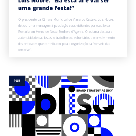
Luís Nobre: “Ela está aí e vai ser
uma grande festa!”
O presidente da Câmara Municipal de Viana do Castelo, Luís Nobre,
deixou uma mensagem à população e aos visitantes por ocasião da
Romaria em Honra de Nossa Senhora d’Agonia. O autarca destaca a
autenticidade das festas, o trabalho dos voluntários e o envolvimento
das entidades que contribuem para a organização da “romaria das
romarias”.