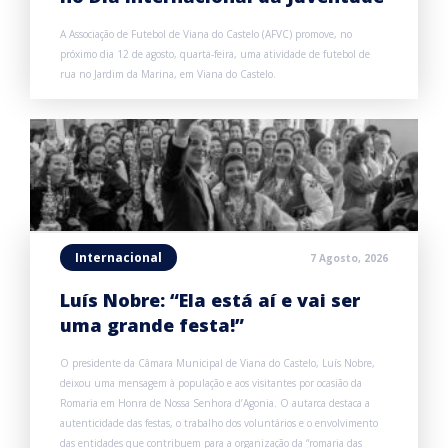
A Associação de Futebol de Viana do Castelo (AFVC) promove, no
próximo dia 12 de agosto, quarta-feira, uma atividade de futebol de
rua no Jardim da Marina, em Viana do Castelo.
Internacional
7 Agosto, 2026
Luís Nobre: “Ela está aí e vai ser
uma grande festa!”
O presidente da Câmara Municipal de Viana do Castelo, Luís Nobre,
deixou uma mensagem à população e aos visitantes por ocasião da
Romaria em Honra de Nossa Senhora d’Agonia. O autarca destaca a
autenticidade das festas, o trabalho dos voluntários e o envolvimento
das entidades que contribuem para a organização da “romaria das