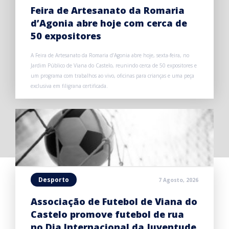
Feira de Artesanato da Romaria
d’Agonia abre hoje com cerca de
50 expositores
A Feira de Artesanato da Romaria d’Agonia abre hoje, sexta-feira, no
Jardim Público de Viana do Castelo, reunindo cerca de 50 expositores e
um programa com trabalhos ao vivo, oficinas para crianças e uma peça
exclusiva em filigrana certificada.
Desporto
7 Agosto, 2026
Associação de Futebol de Viana do
Castelo promove futebol de rua
no Dia Internacional da Juventude