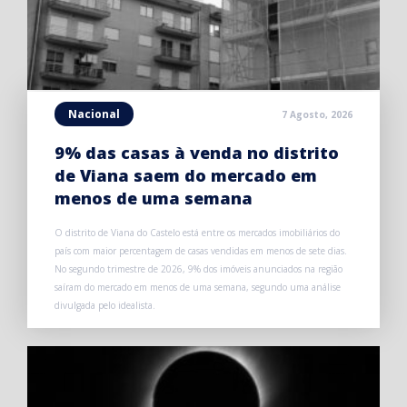
Nacional
7 Agosto, 2026
9% das casas à venda no distrito
de Viana saem do mercado em
menos de uma semana
O distrito de Viana do Castelo está entre os mercados imobiliários do
país com maior percentagem de casas vendidas em menos de sete dias.
No segundo trimestre de 2026, 9% dos imóveis anunciados na região
saíram do mercado em menos de uma semana, segundo uma análise
divulgada pelo idealista.