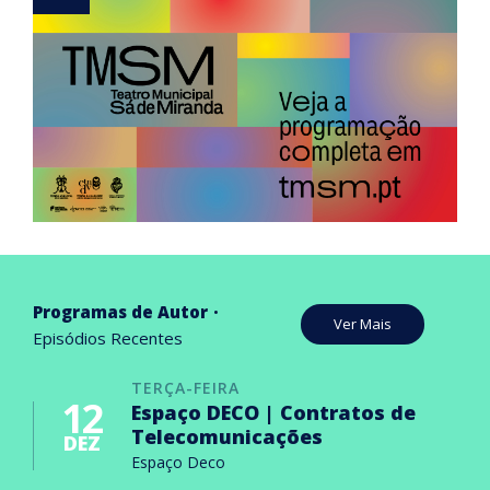
Programas de Autor
Ver Mais
Episódios Recentes
TERÇA-FEIRA
12
Espaço DECO | Contratos de
Telecomunicações
DEZ
Espaço Deco