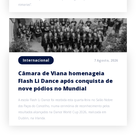
romarias”.
Internacional
7 Agosto, 2026
Câmara de Viana homenageia
Flash Li Dance após conquista de
nove pódios no Mundial
A escola Flash Li Dance foi recebida esta quarta-feira no Salão Nobre
dos Paços do Concelho, numa cerimónia de reconhecimento pelos
resultados alcançados na Dance World Cup 2026, realizada em
Dublin, na Irlanda.