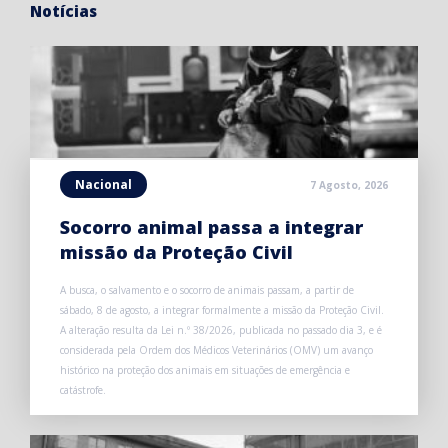
Notícias
Nacional
7 Agosto, 2026
Socorro animal passa a integrar
missão da Proteção Civil
A busca, o salvamento e o socorro de animais passam, a partir de
sábado, 8 de agosto, a integrar formalmente a missão da Proteção Civil.
A alteração resulta da Lei n.º 38/2026, publicada no passado dia 3, e é
considerada pela Ordem dos Médicos Veterinários (OMV) um avanço
histórico na proteção dos animais em situações de emergência e
catástrofe.