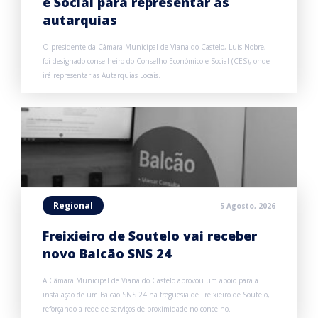
e Social para representar as
autarquias
O presidente da Câmara Municipal de Viana do Castelo, Luís Nobre,
foi designado conselheiro do Conselho Económico e Social (CES), onde
irá representar as Autarquias Locais.
Regional
5 Agosto, 2026
Freixieiro de Soutelo vai receber
novo Balcão SNS 24
A Câmara Municipal de Viana do Castelo aprovou um apoio para a
instalação de um Balcão SNS 24 na freguesia de Freixieiro de Soutelo,
reforçando a rede de serviços de proximidade no concelho.