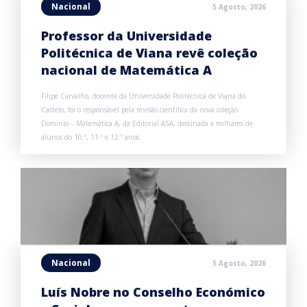
Nacional
5 Agosto, 2026
Professor da Universidade
Politécnica de Viana revê coleção
nacional de Matemática A
Filipe Carvalho, docente da Universidade Politécnica de Viana do
Castelo, foi o responsável pela revisão científica da nova coleção
Domínio – Matemática A, da Editorial ASA, destinada a milhares de
alunos do 10.º, 11.º e 12.º anos.
Nacional
5 Agosto, 2026
Luís Nobre no Conselho Económico