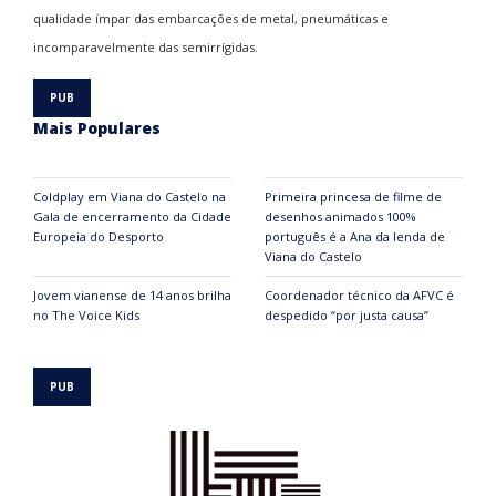
qualidade ímpar das embarcações de metal, pneumáticas e
incomparavelmente das semirrígidas.
Mais Populares
Coldplay em Viana do Castelo na
Primeira princesa de filme de
Gala de encerramento da Cidade
desenhos animados 100%
Europeia do Desporto
português é a Ana da lenda de
Viana do Castelo
Jovem vianense de 14 anos brilha
Coordenador técnico da AFVC é
no The Voice Kids
despedido “por justa causa”