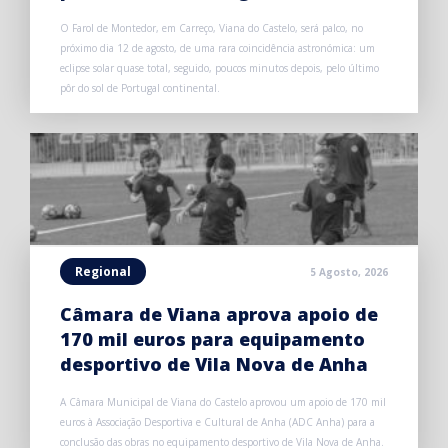
O Farol de Montedor, em Carreço, Viana do Castelo, será palco, no
próximo dia 12 de agosto, de uma rara coincidência astronómica: um
eclipse solar quase total, seguido, poucos minutos depois, pelo último
pôr do sol de Portugal continental.
Regional
5 Agosto, 2026
Câmara de Viana aprova apoio de
170 mil euros para equipamento
desportivo de Vila Nova de Anha
A Câmara Municipal de Viana do Castelo aprovou um apoio de 170 mil
euros à Associação Desportiva e Cultural de Anha (ADC Anha) para a
conclusão das obras no equipamento desportivo de Vila Nova de Anha.