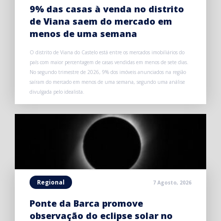
9% das casas à venda no distrito
de Viana saem do mercado em
menos de uma semana
O distrito de Viana do Castelo está entre os mercados imobiliários do
país com maior percentagem de casas vendidas em menos de sete dias.
No segundo trimestre de 2026, 9% dos imóveis anunciados na região
saíram do mercado em menos de uma semana, segundo uma análise
divulgada pelo idealista.
Regional
7 Agosto, 2026
Ponte da Barca promove
observação do eclipse solar no