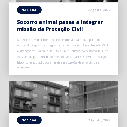
Nacional
7 Agosto, 2026
Socorro animal passa a integrar
missão da Proteção Civil
A busca, o salvamento e o socorro de animais passam, a partir de
sábado, 8 de agosto, a integrar formalmente a missão da Proteção Civil.
A alteração resulta da Lei n.º 38/2026, publicada no passado dia 3, e é
considerada pela Ordem dos Médicos Veterinários (OMV) um avanço
histórico na proteção dos animais em situações de emergência e
catástrofe.
Nacional
7 Agosto, 2026