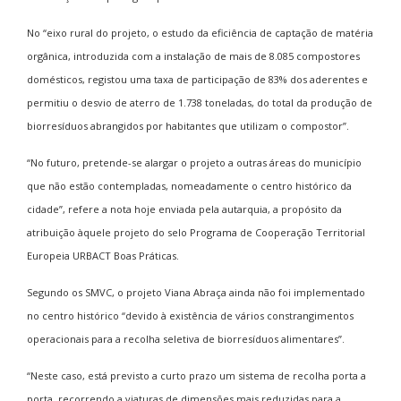
No “eixo rural do projeto, o estudo da eficiência de captação de matéria
orgânica, introduzida com a instalação de mais de 8.085 compostores
domésticos, registou uma taxa de participação de 83% dos aderentes e
permitiu o desvio de aterro de 1.738 toneladas, do total da produção de
biorresíduos abrangidos por habitantes que utilizam o compostor”.
“No futuro, pretende-se alargar o projeto a outras áreas do município
que não estão contempladas, nomeadamente o centro histórico da
cidade”, refere a nota hoje enviada pela autarquia, a propósito da
atribuição àquele projeto do selo Programa de Cooperação Territorial
Europeia URBACT Boas Práticas.
Segundo os SMVC, o projeto Viana Abraça ainda não foi implementado
no centro histórico “devido à existência de vários constrangimentos
operacionais para a recolha seletiva de biorresíduos alimentares”.
“Neste caso, está previsto a curto prazo um sistema de recolha porta a
porta, recorrendo a viaturas de dimensões mais reduzidas para a