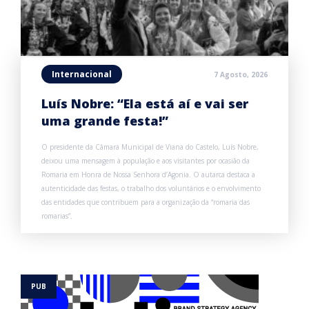
Internacional
7 Agosto, 2026
Luís Nobre: “Ela está aí e vai ser
uma grande festa!”
O presidente da Câmara Municipal de Viana do Castelo, Luís Nobre,
deixou uma mensagem à população e aos visitantes por ocasião da
Romaria em Honra de Nossa Senhora d’Agonia. O autarca destaca a
autenticidade das festas, o trabalho dos voluntários e o envolvimento
das entidades que contribuem para a organização da “romaria das
romarias”.