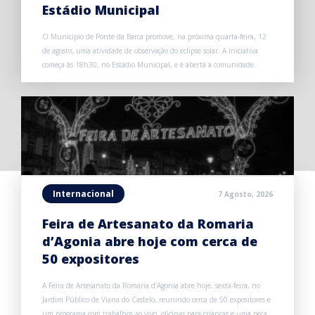
Estádio Municipal
O Município de Ponte da Barca promove, na próxima quarta-feira, 12
de agosto, uma atividade de observação do eclipse solar. A iniciativa
começa às 18h30, no Estádio Municipal, e é aberta à comunidade.
Internacional
7 Agosto, 2026
Feira de Artesanato da Romaria
d’Agonia abre hoje com cerca de
50 expositores
A Feira de Artesanato da Romaria d’Agonia abre hoje, sexta-feira, no
Jardim Público de Viana do Castelo, reunindo cerca de 50 expositores e
um programa com trabalhos ao vivo, oficinas para crianças e uma peça