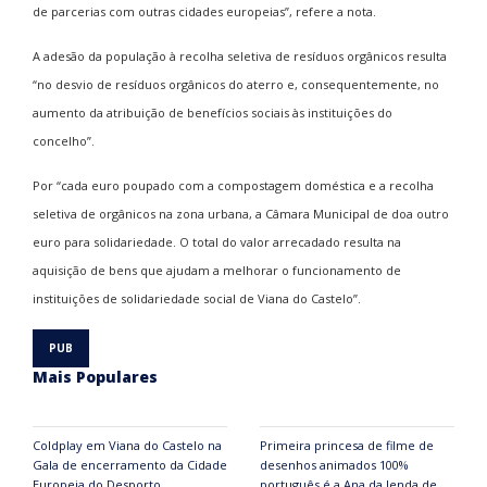
de parcerias com outras cidades europeias”, refere a nota.
A adesão da população à recolha seletiva de resíduos orgânicos resulta
“no desvio de resíduos orgânicos do aterro e, consequentemente, no
aumento da atribuição de benefícios sociais às instituições do
concelho”.
Por “cada euro poupado com a compostagem doméstica e a recolha
seletiva de orgânicos na zona urbana, a Câmara Municipal de doa outro
euro para solidariedade. O total do valor arrecadado resulta na
aquisição de bens que ajudam a melhorar o funcionamento de
instituições de solidariedade social de Viana do Castelo”.
Mais Populares
Coldplay em Viana do Castelo na
Primeira princesa de filme de
Gala de encerramento da Cidade
desenhos animados 100%
Europeia do Desporto
português é a Ana da lenda de