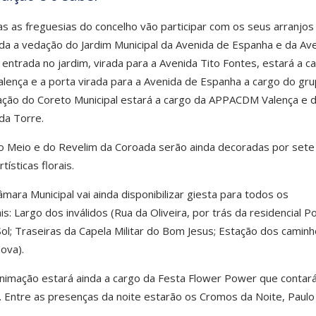
s as freguesias do concelho vão participar com os seus arranjos 
a a vedação do Jardim Municipal da Avenida de Espanha e da Av
e entrada no jardim, virada para a Avenida Tito Fontes, estará a c
lença e a porta virada para a Avenida de Espanha a cargo do gr
ação do Coreto Municipal estará a cargo da APPACDM Valença e 
da Torre.
do Meio e do Revelim da Coroada serão ainda decoradas por sete
ísticas florais.
Câmara Municipal vai ainda disponibilizar giesta para todos os
s: Largo dos inválidos (Rua da Oliveira, por trás da residencial P
Sol; Traseiras da Capela Militar do Bom Jesus; Estação dos camin
ova).
 animação estará ainda a cargo da Festa Flower Power que contar
. Entre as presenças da noite estarão os Cromos da Noite, Paulo