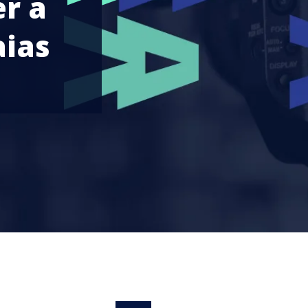
er a
aias