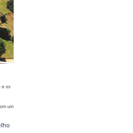
e e os
 com um
elho