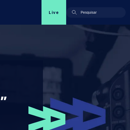
Live
o”