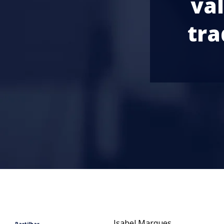
val
tra
Isabel Marques