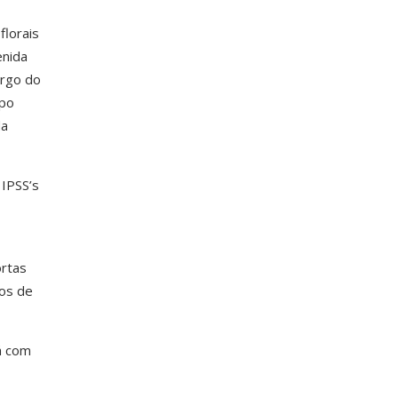
florais
enida
argo do
upo
da
 IPSS’s
ortas
hos de
á com