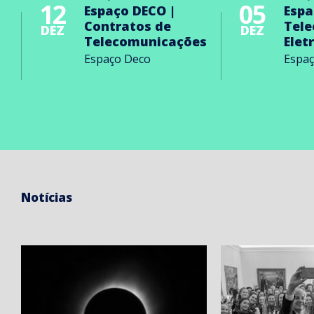
12
05
Espaço DECO |
Espa
Contratos de
Tel
DEZ
DEZ
Telecomunicações
Elet
Espaço Deco
Espa
Notícias