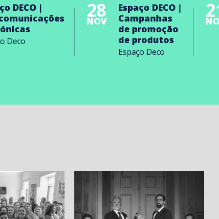
28
2
ço DECO |
Espaço DECO |
ecomunicações
Campanhas
NOV
NO
rónicas
de promoção
de produtos
ço Deco
Espaço Deco