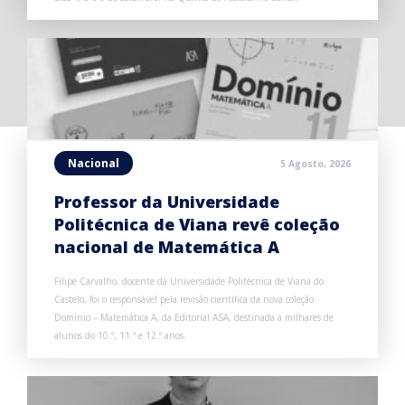
Nacional
5 Agosto, 2026
Professor da Universidade
Politécnica de Viana revê coleção
nacional de Matemática A
Filipe Carvalho, docente da Universidade Politécnica de Viana do
Castelo, foi o responsável pela revisão científica da nova coleção
Domínio – Matemática A, da Editorial ASA, destinada a milhares de
alunos do 10.º, 11.º e 12.º anos.