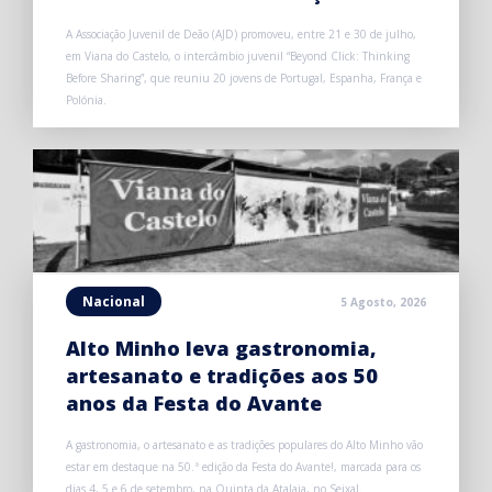
A Associação Juvenil de Deão (AJD) promoveu, entre 21 e 30 de julho,
em Viana do Castelo, o intercâmbio juvenil “Beyond Click: Thinking
Before Sharing”, que reuniu 20 jovens de Portugal, Espanha, França e
Polónia.
Nacional
5 Agosto, 2026
Alto Minho leva gastronomia,
artesanato e tradições aos 50
anos da Festa do Avante
A gastronomia, o artesanato e as tradições populares do Alto Minho vão
estar em destaque na 50.ª edição da Festa do Avante!, marcada para os
dias 4, 5 e 6 de setembro, na Quinta da Atalaia, no Seixal.