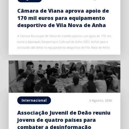
Câmara de Viana aprova apoio de
170 mil euros para equipamento
desportivo de Vila Nova de Anha
A Câmara Municipal de Viana do Castelo aprovou um apoio de 170 mil
euros à Associação Desportiva e Cultural de Anha (ADC Anha) para a
conclusão das obras no equipamento desportivo de Vila Nova de Anha.
Internacional
5 Agosto, 2026
Associação Juvenil de Deão reuniu
jovens de quatro países para
combater a desinformação