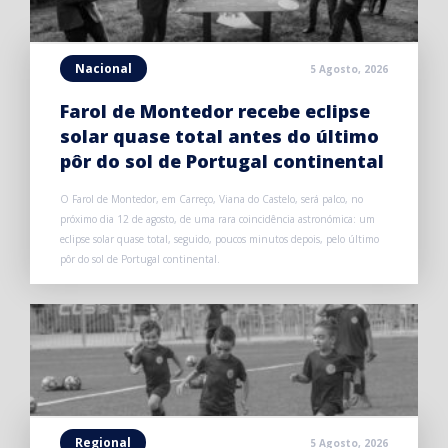
Nacional
5 Agosto, 2026
Farol de Montedor recebe eclipse
solar quase total antes do último
pôr do sol de Portugal continental
O Farol de Montedor, em Carreço, Viana do Castelo, será palco, no
próximo dia 12 de agosto, de uma rara coincidência astronómica: um
eclipse solar quase total, seguido, poucos minutos depois, pelo último
pôr do sol de Portugal continental.
Regional
5 Agosto, 2026