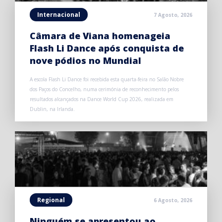
Internacional
7 Agosto, 2026
Câmara de Viana homenageia
Flash Li Dance após conquista de
nove pódios no Mundial
A escola Flash Li Dance foi recebida esta quarta-feira no Salão Nobre
dos Paços do Concelho, numa cerimónia de reconhecimento pelos
resultados alcançados na Dance World Cup 2026, realizada em
Dublin, na Irlanda.
Regional
6 Agosto, 2026
Ninguém se apresentou ao