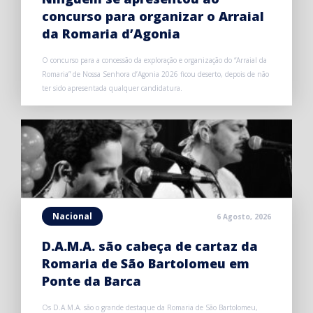
concurso para organizar o Arraial
da Romaria d’Agonia
O concurso para a concessão da exploração e organização do “Arraial da
Romaria” de Nossa Senhora d’Agonia 2026 ficou deserto, depois de não
ter sido apresentada qualquer candidatura.
Nacional
6 Agosto, 2026
D.A.M.A. são cabeça de cartaz da
Romaria de São Bartolomeu em
Ponte da Barca
Os D.A.M.A. são o grande destaque da Romaria de São Bartolomeu,