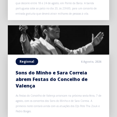
que decorre entre 18 e 24 de agosto, em Ponte da Barca. A banda
portuguesa sobe ao palco no dia 20, às 23h00, para um concerto de
entrada gratuita que deverá atrair milhares de pessoas à vila.
Regional
6 Agosto, 2026
Sons do Minho e Sara Correia
abrem Festas do Concelho de
Valença
As Festas do Concelho de Valença arrancam na próxima sexta-feira, 7 de
agosto, com os concertos dos Sons do Minho e de Sara Correia. A
primeira noite contará ainda com as atuações dos DJs Pete Tha Zouk e
Pedro Borges.