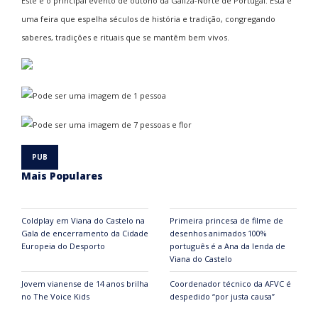
Este é o principal evento de outono da Galiza-Norte de Portugal. Esta é
uma feira que espelha séculos de história e tradição, congregando
saberes, tradições e rituais que se mantêm bem vivos.
Mais Populares
Coldplay em Viana do Castelo na
Primeira princesa de filme de
Gala de encerramento da Cidade
desenhos animados 100%
Europeia do Desporto
português é a Ana da lenda de
Viana do Castelo
Jovem vianense de 14 anos brilha
Coordenador técnico da AFVC é
no The Voice Kids
despedido “por justa causa”