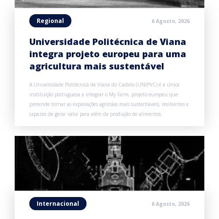
Regional
6 Agosto, 2026
Universidade Politécnica de Viana
integra projeto europeu para uma
agricultura mais sustentável
A Universidade Politécnica de Viana do Castelo (UNIPVC) é a única
instituição portuguesa a integrar o My Farm, projeto europeu que
pretende tornar as explorações agrícolas mais sustentáveis, resilientes e
capazes de gerar valor para além da produção de alimentos.
Internacional
6 Agosto, 2026