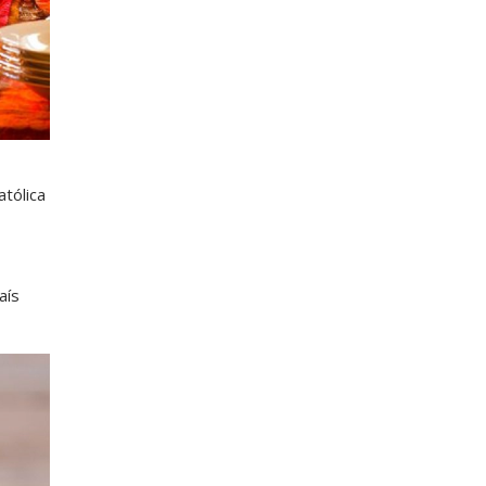
tólica
aís