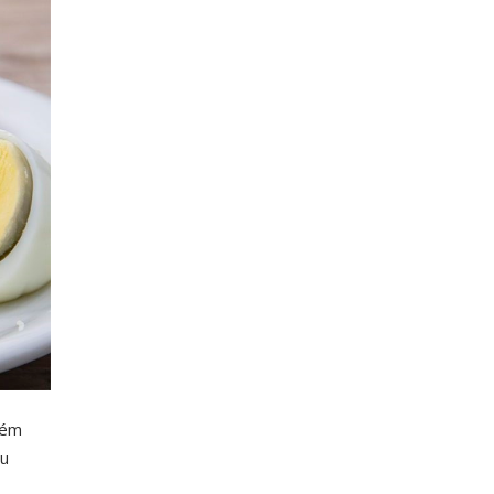
bém
ru