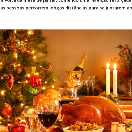
e à volta da mesa de jantar, comendo uma refeição reforçada
tas pessoas percorrem longas distâncias para se juntarem a