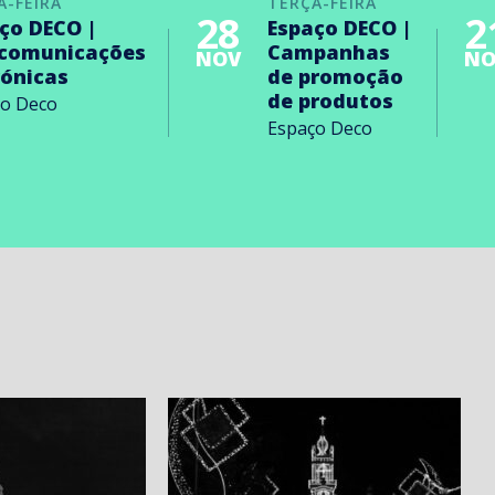
A-FEIRA
TERÇA-FEIRA
28
2
ço DECO |
Espaço DECO |
ecomunicações
Campanhas
NOV
NO
rónicas
de promoção
de produtos
ço Deco
Espaço Deco