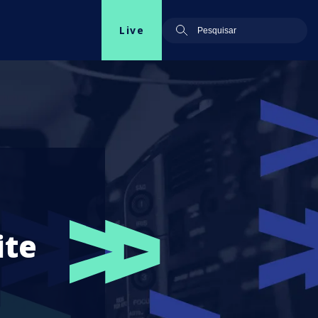
Live
ite