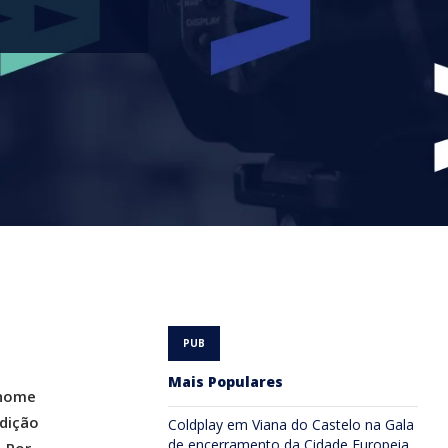
Mais Populares
 nome
adição
Coldplay em Viana do Castelo na Gala
de encerramento da Cidade Europeia