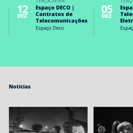
TERÇA-FEIRA
TERÇ
12
05
Espaço DECO |
Espa
Contratos de
Tel
DEZ
DEZ
Telecomunicações
Elet
Espaço Deco
Espa
Notícias