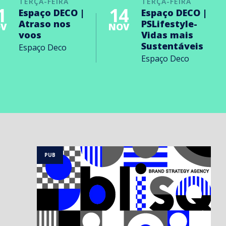
TERÇA-FEIRA
TERÇA-FEIRA
1
14
Espaço DECO |
Espaço DECO |
Atraso nos
PSLifestyle-
V
NOV
voos
Vidas mais
Sustentáveis
Espaço Deco
Espaço Deco