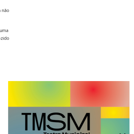
a não
 uma
ozido