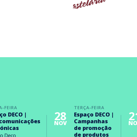
A-FEIRA
TERÇA-FEIRA
28
2
ço DECO |
Espaço DECO |
ecomunicações
Campanhas
NOV
NO
rónicas
de promoção
de produtos
ço Deco