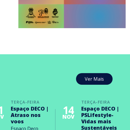
Ver Mais
TERÇA-FEIRA
TERÇA-FEIRA
1
14
Espaço DECO |
Espaço DECO |
Atraso nos
PSLifestyle-
V
NOV
voos
Vidas mais
Sustentáveis
Espaço Deco