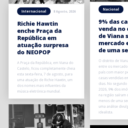
Nacional
Internacional
8 Agosto, 2026
9% das ca
Richie Hawtin
venda no 
enche Praça da
de Viana 
República em
mercado 
atuação surpresa
de uma s
do NEOPOP
O distrito de Vian
A Praça da República, em Viana do
entre os mercados
Castelo, ficou completamente cheia
país com maior p
esta sexta-feira, 7 de agosto, para
casas vendidas e
uma atuação de Richie Hawtin, um
dias. No segundo 
dos nomes mais influentes da
2026, 9% dos imó
música eletrónica mundial.
na região saíram
menos de uma se
uma análise divul
idealista.