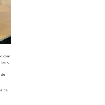
ção com
 forno
o de
as de