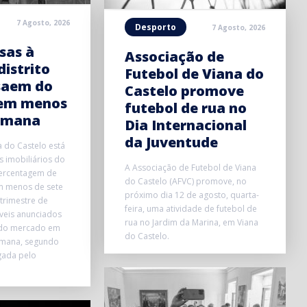
7 Agosto, 2026
Desporto
7 Agosto, 2026
sas à
Associação de
distrito
Futebol de Viana do
saem do
Castelo promove
em menos
futebol de rua no
emana
Dia Internacional
da Juventude
a do Castelo está
 imobiliários do
A Associação de Futebol de Viana
ercentagem de
do Castelo (AFVC) promove, no
m menos de sete
próximo dia 12 de agosto, quarta-
trimestre de
feira, uma atividade de futebol de
veis anunciados
rua no Jardim da Marina, em Viana
 do mercado em
do Castelo.
mana, segundo
gada pelo