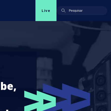
Live
be,