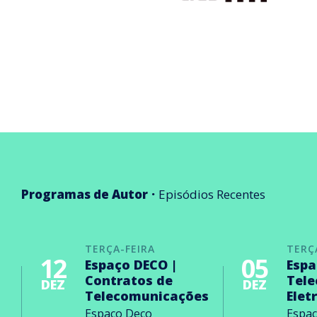
Programas de Autor
Episódios Recentes
TERÇA-FEIRA
TERÇ
12
05
Espaço DECO |
Espa
Contratos de
Tel
DEZ
DEZ
Telecomunicações
Elet
Espaço Deco
Espa