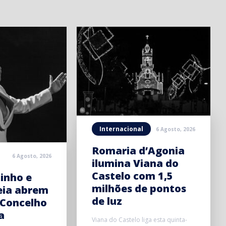
Internacional
6 Agosto, 2026
Romaria d’Agonia
6 Agosto, 2026
ilumina Viana do
Castelo com 1,5
inho e
milhões de pontos
eia abrem
de luz
 Concelho
a
Viana do Castelo liga esta quinta-