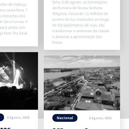
feira, 6 de agosto, as iluminações
elho de Valença
da Romaria de Nossa Senhora
ma sexta-feira, 7
d’Agonia. Cerca de 1,5 milhões de
s concertos dos
pontos de luz, instalados ao longo
e Sara Correia. A
de 9,8 quilómetros de ruas, vão
ntará ainda com
transformar o ambiente da cidade
Js Pete Tha Zouk
e anunciar a aproximação das
festas.
6 Agosto, 2026
Nacional
6 Agosto, 2026