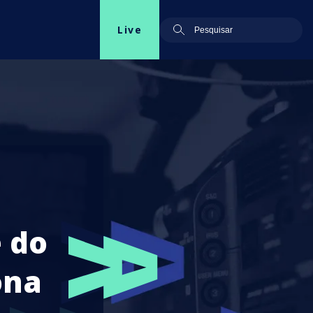
Live
 do
ona