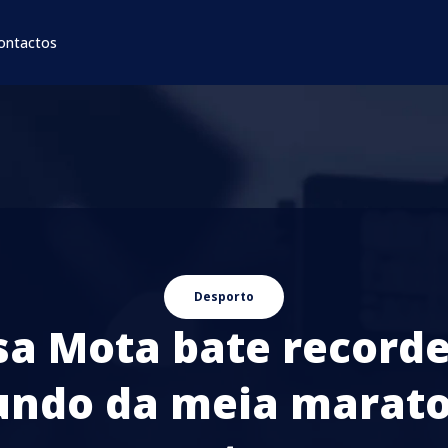
ontactos
Desporto
sa Mota bate recorde
ndo da meia marat