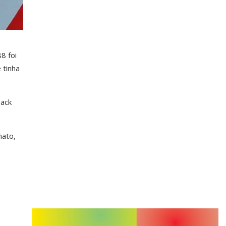
8 foi
 tinha
Back
mato,