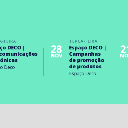
A-FEIRA
TERÇA-FEIRA
28
2
ço DECO |
Espaço DECO |
ecomunicações
Campanhas
NOV
NO
rónicas
de promoção
de produtos
ço Deco
Espaço Deco