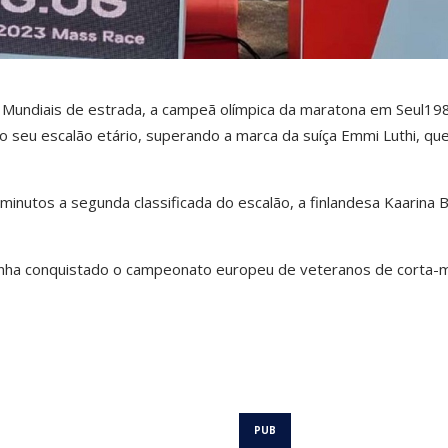
s Mundiais de estrada, a campeã olímpica da maratona em Seul198
do seu escalão etário, superando a marca da suíça Emmi Luthi, que
inutos a segunda classificada do escalão, a finlandesa Kaarina 
inha conquistado o campeonato europeu de veteranos de corta-