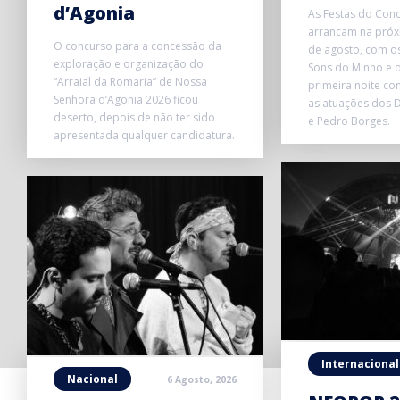
d’Agonia
As Festas do Conc
arrancam na próxi
O concurso para a concessão da
de agosto, com o
exploração e organização do
Sons do Minho e d
“Arraial da Romaria” de Nossa
primeira noite co
Senhora d’Agonia 2026 ficou
as atuações dos D
deserto, depois de não ter sido
e Pedro Borges.
apresentada qualquer candidatura.
Internacional
Nacional
6 Agosto, 2026