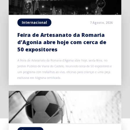
Internacional
7 Agosto, 2026
Feira de Artesanato da Romaria
d’Agonia abre hoje com cerca de
50 expositores
A Feira de Artesanato da Romaria d’Agonia abre hoje, sexta-feira, no
Jardim Público de Viana do Castelo, reunindo cerca de 50 expositores e
um programa com trabalhos ao vivo, oficinas para crianças e uma peça
exclusiva em filigrana certificada.