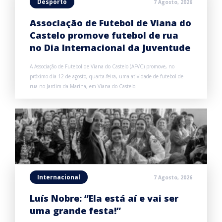
Desporto
7 Agosto, 2026
Associação de Futebol de Viana do
Castelo promove futebol de rua
no Dia Internacional da Juventude
A Associação de Futebol de Viana do Castelo (AFVC) promove, no
próximo dia 12 de agosto, quarta-feira, uma atividade de futebol de
rua no Jardim da Marina, em Viana do Castelo.
Internacional
7 Agosto, 2026
Luís Nobre: “Ela está aí e vai ser
uma grande festa!”