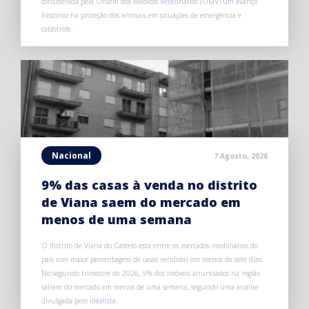
considerada pela Ordem dos Médicos Veterinários (OMV) um avanço
histórico na proteção dos animais em situações de emergência e
catástrofe.
Nacional
7 Agosto, 2026
9% das casas à venda no distrito
de Viana saem do mercado em
menos de uma semana
O distrito de Viana do Castelo está entre os mercados imobiliários do
país com maior percentagem de casas vendidas em menos de sete dias.
No segundo trimestre de 2026, 9% dos imóveis anunciados na região
saíram do mercado em menos de uma semana, segundo uma análise
divulgada pelo idealista.