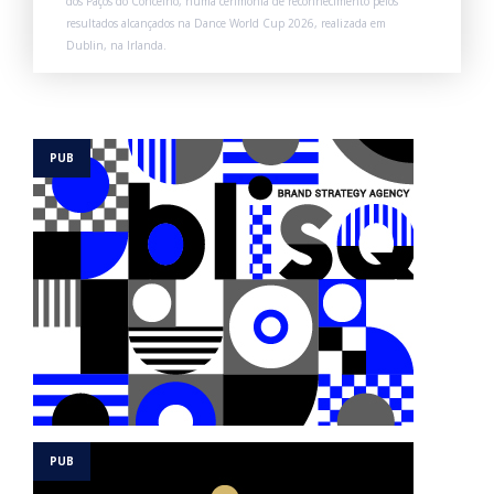
dos Paços do Concelho, numa cerimónia de reconhecimento pelos
resultados alcançados na Dance World Cup 2026, realizada em
Dublin, na Irlanda.