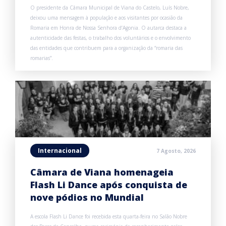
O presidente da Câmara Municipal de Viana do Castelo, Luís Nobre,
deixou uma mensagem à população e aos visitantes por ocasião da
Romaria em Honra de Nossa Senhora d’Agonia. O autarca destaca a
autenticidade das festas, o trabalho dos voluntários e o envolvimento
das entidades que contribuem para a organização da “romaria das
romarias”.
Internacional
7 Agosto, 2026
Câmara de Viana homenageia
Flash Li Dance após conquista de
nove pódios no Mundial
A escola Flash Li Dance foi recebida esta quarta-feira no Salão Nobre