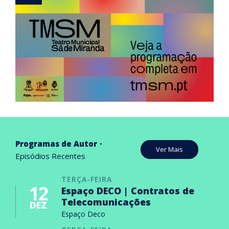
Programas de Autor
Ver Mais
Episódios Recentes
TERÇA-FEIRA
12
Espaço DECO | Contratos de
Telecomunicações
DEZ
Espaço Deco