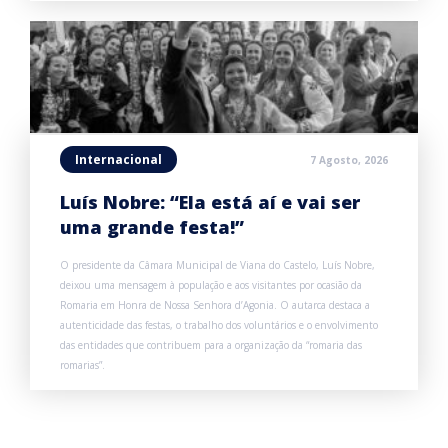
Internacional
7 Agosto, 2026
Luís Nobre: “Ela está aí e vai ser
uma grande festa!”
O presidente da Câmara Municipal de Viana do Castelo, Luís Nobre,
deixou uma mensagem à população e aos visitantes por ocasião da
Romaria em Honra de Nossa Senhora d’Agonia. O autarca destaca a
autenticidade das festas, o trabalho dos voluntários e o envolvimento
das entidades que contribuem para a organização da “romaria das
romarias”.