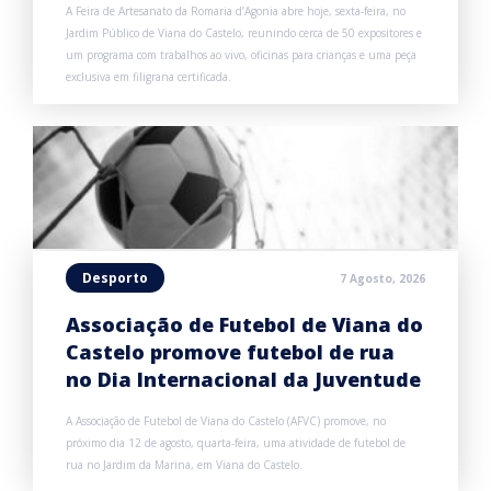
A Feira de Artesanato da Romaria d’Agonia abre hoje, sexta-feira, no
Jardim Público de Viana do Castelo, reunindo cerca de 50 expositores e
um programa com trabalhos ao vivo, oficinas para crianças e uma peça
exclusiva em filigrana certificada.
Desporto
7 Agosto, 2026
Associação de Futebol de Viana do
Castelo promove futebol de rua
no Dia Internacional da Juventude
A Associação de Futebol de Viana do Castelo (AFVC) promove, no
próximo dia 12 de agosto, quarta-feira, uma atividade de futebol de
rua no Jardim da Marina, em Viana do Castelo.