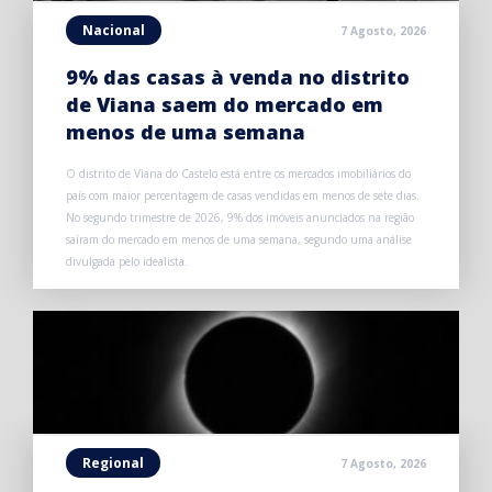
Nacional
7 Agosto, 2026
9% das casas à venda no distrito
de Viana saem do mercado em
menos de uma semana
O distrito de Viana do Castelo está entre os mercados imobiliários do
país com maior percentagem de casas vendidas em menos de sete dias.
No segundo trimestre de 2026, 9% dos imóveis anunciados na região
saíram do mercado em menos de uma semana, segundo uma análise
divulgada pelo idealista.
Regional
7 Agosto, 2026