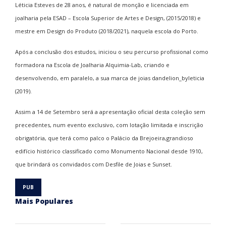
Léticia Esteves de 28 anos, é natural de monção e licenciada em
joalharia pela ESAD – Escola Superior de Artes e Design, (2015/2018) e
mestre em Design do Produto (2018/2021), naquela escola do Porto.
Após a conclusão dos estudos, iniciou o seu percurso profissional como
formadora na Escola de Joalharia Alquimia-Lab, criando e
desenvolvendo, em paralelo, a sua marca de joias dandelion_byleticia
(2019).
Assim a 14 de Setembro será a apresentação oficial desta coleção sem
precedentes, num evento exclusivo, com lotação limitada e inscrição
obrigatória
, que ter
á como palco o Palácio da Brejoeira,
grandioso
edif
í
cio hist
órico classificado como Monumento Nacional desde 1910,
que brindará os convidados com Desfile de Joias e Sunset.
Mais Populares