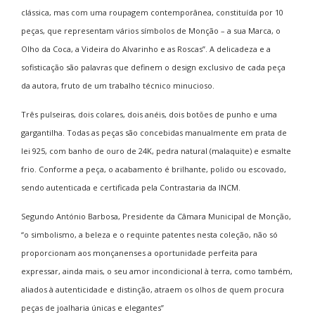
clássica, mas com uma roupagem contemporânea, constituída por 10
peças, que representam vários sí
mbolos de Mon
ção – a sua Marca, o
Olho da Coca, a Videira do Alvarinho e as Roscas”. A delicadeza e a
sofisticação são palavras que definem o design exclusivo de cada peça
da autora, fruto de um trabalho técnico minucioso.
Três pulseiras, dois colares, dois anéis, dois botões de punho e uma
gargantilha. Todas as peç
as s
ão concebidas manualmente em prata de
lei 925, com banho de ouro de 24K, pedra natural (malaquite) e esmalte
frio. Conforme a peça, o acabamento é brilhante, polido ou escovado,
sendo autenticada e certificada pela Contrastaria da INCM.
Segundo António Barbosa, Presidente da Câmara Municipal de Monção,
“o simbolismo, a beleza e o requinte patentes nesta coleção, não só
proporcionam aos monçanenses a oportunidade perfeita para
expressar, ainda mais, o seu amor incondicional à terra, como também,
aliados à autenticidade e distinção, atraem os olhos de quem procura
peças de joalharia únicas e elegantes”