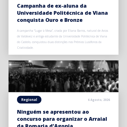
Campanha de ex-aluna da
Universidade Politécnica de Viana
conquista Ouro e Bronze
A campanha “Lugar à Mesa”, criada por Eliana Barros, natural de Arcos
de Valdevez e antiga estudante da Universidade Politécnica de Viana
do Castelo, conquistou duas distinções nos Prémios Lusófonos da
Criatividade.
Regional
6 Agosto, 2026
Ninguém se apresentou ao
concurso para organizar o Arraial
da Romaria d’Agonia