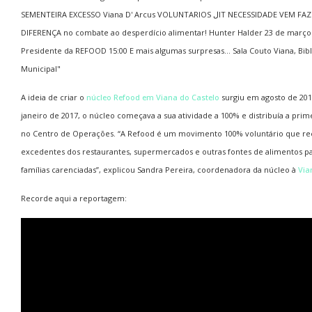
A ideia de criar o
núcleo Refood em Viana do Castelo
surgiu em agosto de 201
janeiro de 2017, o núcleo começava a sua atividade a 100% e distribuía a prim
no Centro de Operações. “A Refood é um movimento 100% voluntário que re
excedentes dos restaurantes, supermercados e outras fontes de alimentos pa
famílias carenciadas”, explicou Sandra Pereira, coordenadora da núcleo à
Via
Recorde aqui a reportagem: