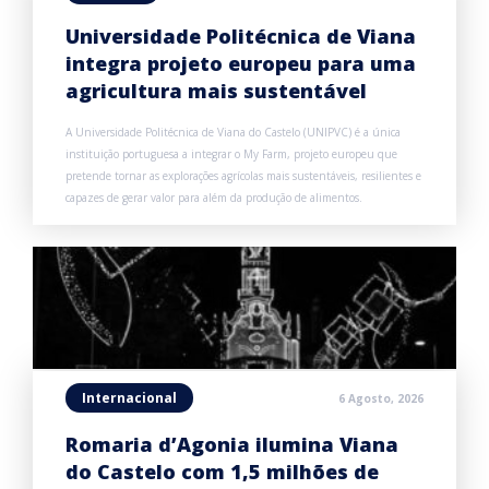
Universidade Politécnica de Viana
integra projeto europeu para uma
agricultura mais sustentável
A Universidade Politécnica de Viana do Castelo (UNIPVC) é a única
instituição portuguesa a integrar o My Farm, projeto europeu que
pretende tornar as explorações agrícolas mais sustentáveis, resilientes e
capazes de gerar valor para além da produção de alimentos.
Internacional
6 Agosto, 2026
Romaria d’Agonia ilumina Viana
do Castelo com 1,5 milhões de