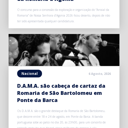
O concurso para a concessão da exploração e organização do “Arraial da
Romaria” de Nossa Senhora d’Agonia 2026 ficou deserto, depois de não
ter sido apresentada qualquer candidatura.
Nacional
6 Agosto, 2026
D.A.M.A. são cabeça de cartaz da
Romaria de São Bartolomeu em
Ponte da Barca
Os D.A.M.A. são o grande destaque da Romaria de São Bartolomeu,
que decorre entre 18 e 24 de agosto, em Ponte da Barca. A banda
portuguesa sobe ao palco no dia 20, às 23h00, para um concerto de