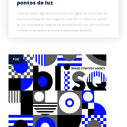
pontos de luz
Viana do Castelo liga esta quinta-feira, 6 de agosto, as iluminações da
Romaria de Nossa Senhora d’Agonia. Cerca de 1,5 milhões de pontos
de luz, instalados ao longo de 9,8 quilómetros de ruas, vão transformar
o ambiente da cidade e anunciar a aproximação das festas.