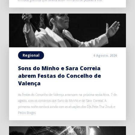
entrada gratuita que deverá atrair milhares de pessoas à vila.
Regional
6 Agosto, 2026
Sons do Minho e Sara Correia
abrem Festas do Concelho de
Valença
As Festas do Concelho de Valença arrancam na próxima sexta-feira, 7 de
agosto, com os concertos dos Sons do Minho e de Sara Correia. A
primeira noite contará ainda com as atuações dos DJs Pete Tha Zouk e
Pedro Borges.