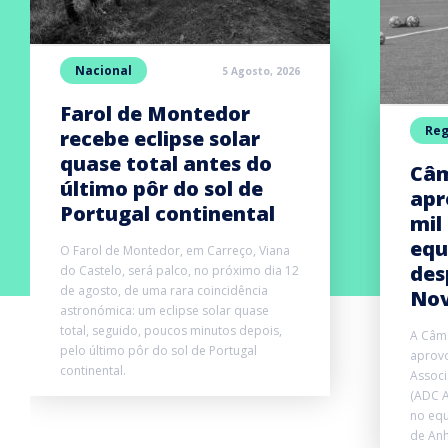
Nacional
5 Agosto, 2026
Farol de Montedor
Reg
recebe eclipse solar
quase total antes do
Câm
último pôr do sol de
apr
Portugal continental
mil
equ
O Farol de Montedor, em Carreço, Viana
des
do Castelo, será palco, no próximo dia 12
de agosto, de uma rara coincidência
Nov
astronómica: um eclipse solar quase
total, seguido, poucos minutos depois,
A Câma
pelo último pôr do sol de Portugal
aprovo
continental.
Associ
(ADC A
no equ
de Anh