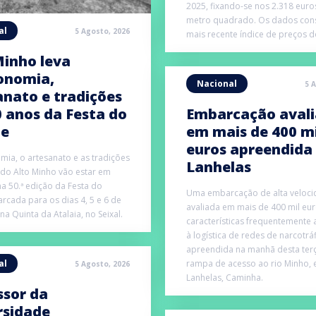
2025, fixando-se nos 2.318 euro
metro quadrado. Os dados con
al
5 Agosto, 2026
mais recente índice de preços do
Minho leva
onomia,
Nacional
5 
anato e tradições
0 anos da Festa do
Embarcação aval
te
em mais de 400 mi
euros apreendida
mia, o artesanato e as tradições
Lanhelas
do Alto Minho vão estar em
a 50.ª edição da Festa do
Uma embarcação de alta veloci
arcada para os dias 4, 5 e 6 de
avaliada em mais de 400 mil eu
a Quinta da Atalaia, no Seixal.
características frequentemente
à logística de redes de narcotráf
apreendida na manhã desta terça
al
rampa de acesso ao rio Minho,
5 Agosto, 2026
Lanhelas, Caminha.
ssor da
rsidade