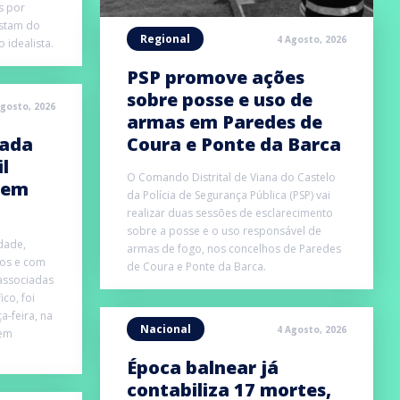
s por
stam do
Regional
4 Agosto, 2026
 idealista.
PSP promove ações
sobre posse e uso de
Agosto, 2026
armas em Paredes de
iada
Coura e Ponte da Barca
l
O Comando Distrital de Viana do Castelo
 em
da Polícia de Segurança Pública (PSP) vai
realizar duas sessões de esclarecimento
sobre a posse e o uso responsável de
dade,
armas de fogo, nos concelhos de Paredes
ros e com
de Coura e Ponte da Barca.
 associadas
ico, foi
-feira, na
Nacional
4 Agosto, 2026
 em
Época balnear já
contabiliza 17 mortes,