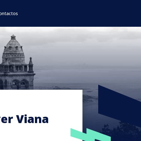
ontactos
er Viana