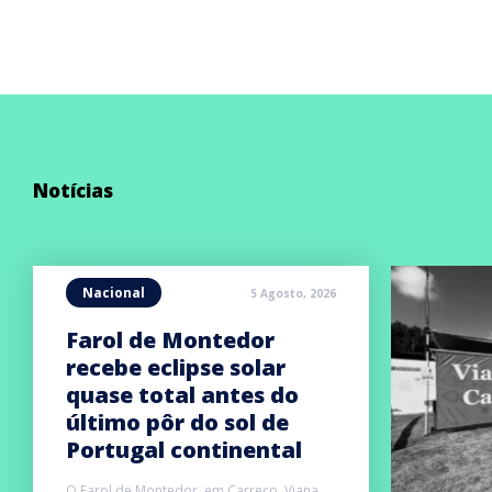
Notícias
Nacional
5 Agosto, 2026
Farol de Montedor
recebe eclipse solar
quase total antes do
último pôr do sol de
Portugal continental
O Farol de Montedor, em Carreço, Viana