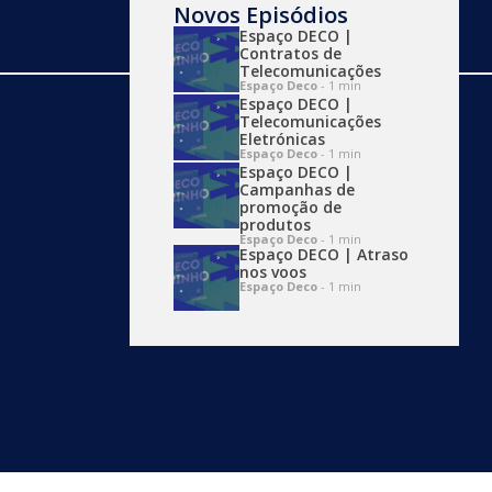
Novos Episódios
Espaço DECO |
Contratos de
Telecomunicações
Espaço Deco
- 1 min
Espaço DECO |
Telecomunicações
Eletrónicas
Espaço Deco
Espaço Deco
- 1 min
Espaço DECO |
Campanhas de
Todos nós enquanto consumidores
promoção de
temos dúvidas. O “Espaço Deco”
produtos
existe com um propósito: esclarecer
Espaço Deco
- 1 min
as dúvidas dos espectadores da
Espaço DECO | Atraso
Viana TV. Para acompanhar todas as
nos voos
terças-feiras, às 11h00.
Espaço Deco
- 1 min
Mais Episódios