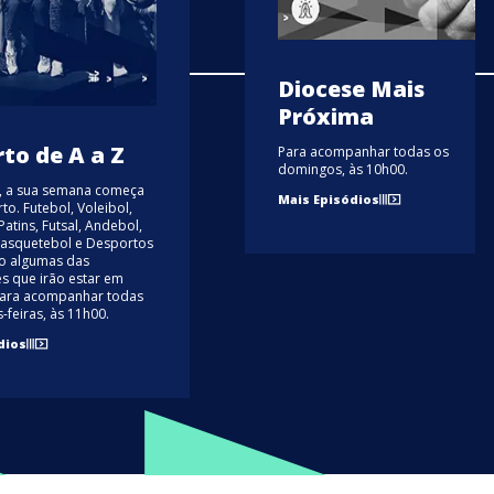
Diocese Mais
Próxima
to de A a Z
Para acompanhar todas os
domingos, às 10h00.
V, a sua semana começa
Mais Episódios
o. Futebol, Voleibol,
atins, Futsal, Andebol,
Basquetebol e Desportos
ão algumas das
s que irão estar em
Para acompanhar todas
-feiras, às 11h00.
dios