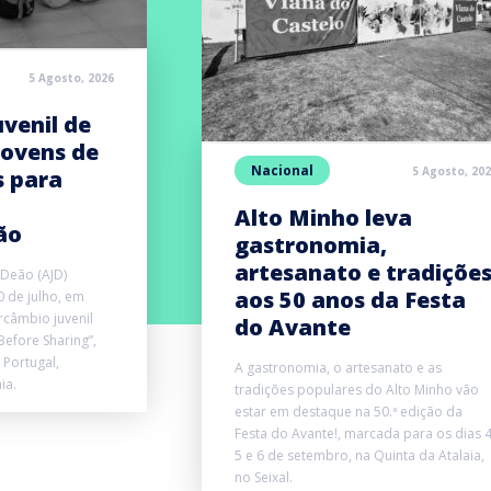
5 Agosto, 2026
venil de
jovens de
Nacional
5 Agosto, 20
s para
Alto Minho leva
ão
gastronomia,
artesanato e tradiçõe
 Deão (AJD)
aos 50 anos da Festa
0 de julho, em
rcâmbio juvenil
do Avante
Before Sharing”,
 Portugal,
A gastronomia, o artesanato e as
ia.
tradições populares do Alto Minho vão
estar em destaque na 50.ª edição da
Festa do Avante!, marcada para os dias 4
5 e 6 de setembro, na Quinta da Atalaia,
no Seixal.