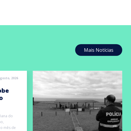
Mais Notícias
Agosto, 2026
obe
o
Viana do
ho,
o mês de