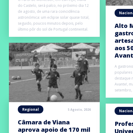
do Castelo, será palco, no próximo dia 12
de agosto, de uma rara coincidência
Nacion
astronómica: um eclipse solar quase total,
seguido, poucos minutos depois, pelo
Alto 
último pôr do sol de Portugal continental.
gastr
artes
aos 5
Avan
A gastrono
populares 
destaque n
Avante!, m
setembro, n
Regional
5 Agosto, 2026
Nacion
Câmara de Viana
Profe
aprova apoio de 170 mil
Unive