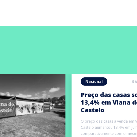
Nacional
5 
Preço das casas s
13,4% em Viana d
Castelo
O preço das casas à venda em 
Castelo aumentou 13,4% em jul
comparativamente com o mesm