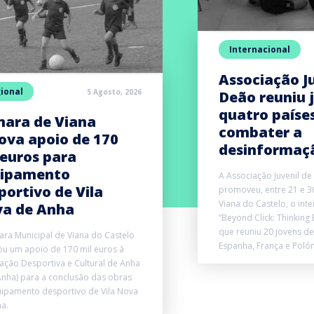
Internacional
Associação Ju
ional
5 Agosto, 2026
Deão reuniu 
quatro paíse
ara de Viana
combater a
ova apoio de 170
desinformaç
 euros para
ipamento
A Associação Juvenil de
portivo de Vila
promoveu, entre 21 e 3
Viana do Castelo, o inte
a de Anha
“Beyond Click: Thinking 
que reuniu 20 jovens de
ra Municipal de Viana do Castelo
Espanha, França e Polón
u um apoio de 170 mil euros à
ação Desportiva e Cultural de Anha
nha) para a conclusão das obras
ipamento desportivo de Vila Nova
a.