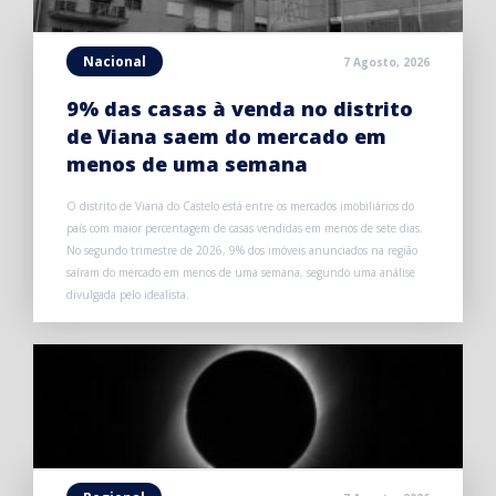
Nacional
7 Agosto, 2026
9% das casas à venda no distrito
de Viana saem do mercado em
menos de uma semana
O distrito de Viana do Castelo está entre os mercados imobiliários do
país com maior percentagem de casas vendidas em menos de sete dias.
No segundo trimestre de 2026, 9% dos imóveis anunciados na região
saíram do mercado em menos de uma semana, segundo uma análise
divulgada pelo idealista.