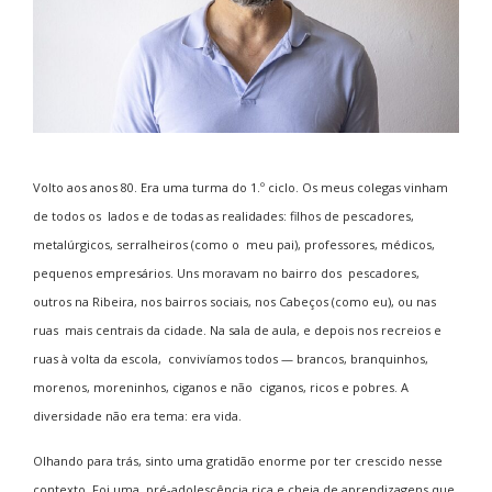
Volto aos anos 80. Era uma turma do 1.º ciclo. Os meus colegas vinham
de todos os lados e de todas as realidades: filhos de pescadores,
metalúrgicos, serralheiros (como o meu pai), professores, médicos,
pequenos empresários. Uns moravam no bairro dos pescadores,
outros na Ribeira, nos bairros sociais, nos Cabeços (como eu), ou nas
ruas mais centrais da cidade. Na sala de aula, e depois nos recreios e
ruas à volta da escola, convivíamos todos — brancos, branquinhos,
morenos, moreninhos, ciganos e não ciganos, ricos e pobres. A
diversidade não era tema: era vida.
Olhando para trás, sinto uma gratidão enorme por ter crescido nesse
contexto. Foi uma pré-adolescência rica e cheia de aprendizagens que