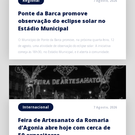
Regional
7 Agosto, 2026
Ponte da Barca promove
observação do eclipse solar no
Estádio Municipal
O Município de Ponte da Barca promove, na próxima quarta-feira, 12
de agosto, uma atividade de observação do eclipse solar. A iniciativa
começa às 18h30, no Estádio Municipal, e é aberta à comunidade.
Internacional
7 Agosto, 2026
Feira de Artesanato da Romaria
d’Agonia abre hoje com cerca de
50 expositores