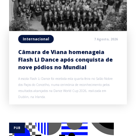
Internacional
7 Agosto, 2026
Câmara de Viana homenageia
Flash Li Dance após conquista de
nove pódios no Mundial
A escola Flash Li Dance foi recebida esta quarta-feira no Salão Nobre
dos Paços do Concelho, numa cerimónia de reconhecimento pelos
resultados alcançados na Dance World Cup 2026, realizada em
Dublin, na Irlanda.