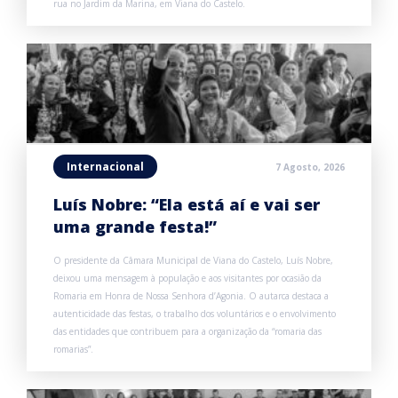
rua no Jardim da Marina, em Viana do Castelo.
Internacional
7 Agosto, 2026
Luís Nobre: “Ela está aí e vai ser
uma grande festa!”
O presidente da Câmara Municipal de Viana do Castelo, Luís Nobre,
deixou uma mensagem à população e aos visitantes por ocasião da
Romaria em Honra de Nossa Senhora d’Agonia. O autarca destaca a
autenticidade das festas, o trabalho dos voluntários e o envolvimento
das entidades que contribuem para a organização da “romaria das
romarias”.