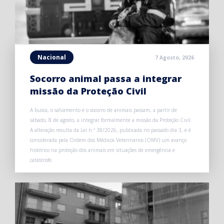
Nacional
7 Agosto, 2026
Socorro animal passa a integrar
missão da Proteção Civil
A busca, o salvamento e o socorro de animais passam, a partir de
sábado, 8 de agosto, a integrar formalmente a missão da Proteção Civil.
A alteração resulta da Lei n.º 38/2026, publicada no passado dia 3, e é
considerada pela Ordem dos Médicos Veterinários (OMV) um avanço
histórico na proteção dos animais em situações de emergência e
catástrofe.