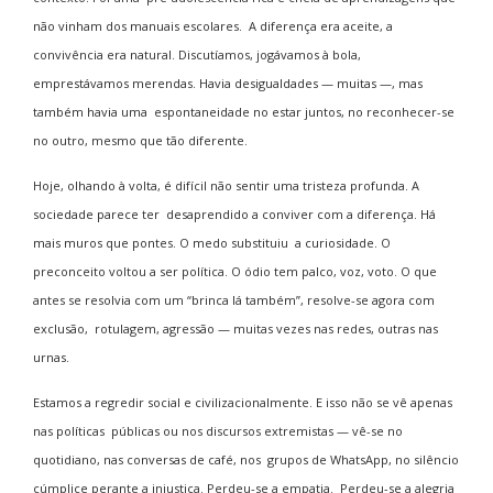
não vinham dos manuais escolares. A diferença era aceite, a
convivência era natural. Discutíamos, jogávamos à bola,
emprestávamos merendas. Havia desigualdades — muitas —, mas
também havia uma espontaneidade no estar juntos, no reconhecer-se
no outro, mesmo que tão diferente.
Hoje, olhando à volta, é difícil não sentir uma tristeza profunda. A
sociedade parece ter desaprendido a conviver com a diferença. Há
mais muros que pontes. O medo substituiu a curiosidade. O
preconceito voltou a ser política. O ódio tem palco, voz, voto. O que
antes se resolvia com um “brinca lá também”, resolve-se agora com
exclusão, rotulagem, agressão — muitas vezes nas redes, outras nas
urnas.
Estamos a regredir social e civilizacionalmente. E isso não se vê apenas
nas políticas públicas ou nos discursos extremistas — vê-se no
quotidiano, nas conversas de café, nos grupos de WhatsApp, no silêncio
cúmplice perante a injustiça. Perdeu-se a empatia. Perdeu-se a alegria