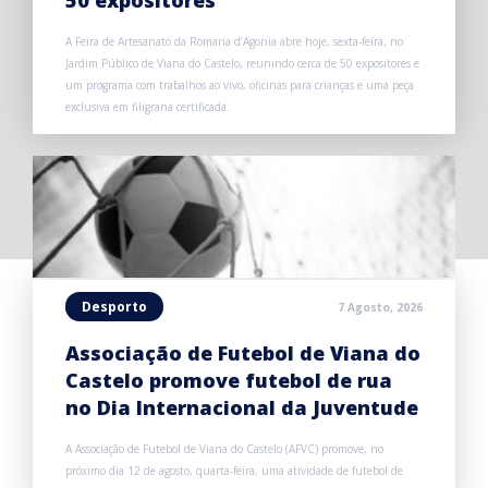
A Feira de Artesanato da Romaria d’Agonia abre hoje, sexta-feira, no
Jardim Público de Viana do Castelo, reunindo cerca de 50 expositores e
um programa com trabalhos ao vivo, oficinas para crianças e uma peça
exclusiva em filigrana certificada.
Desporto
7 Agosto, 2026
Associação de Futebol de Viana do
Castelo promove futebol de rua
no Dia Internacional da Juventude
A Associação de Futebol de Viana do Castelo (AFVC) promove, no
próximo dia 12 de agosto, quarta-feira, uma atividade de futebol de