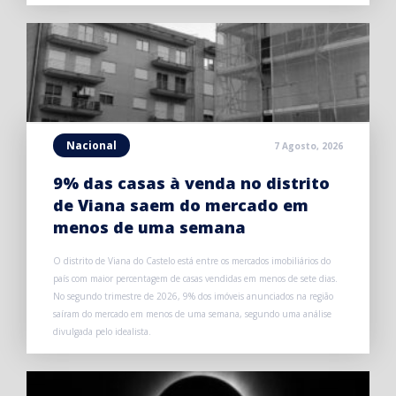
Nacional
7 Agosto, 2026
9% das casas à venda no distrito
de Viana saem do mercado em
menos de uma semana
O distrito de Viana do Castelo está entre os mercados imobiliários do
país com maior percentagem de casas vendidas em menos de sete dias.
No segundo trimestre de 2026, 9% dos imóveis anunciados na região
saíram do mercado em menos de uma semana, segundo uma análise
divulgada pelo idealista.