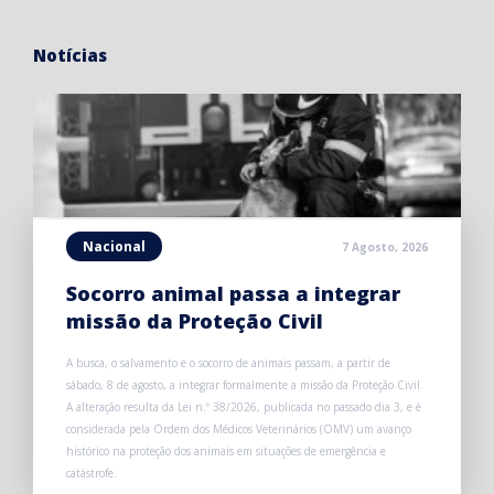
Notícias
Nacional
7 Agosto, 2026
Socorro animal passa a integrar
missão da Proteção Civil
A busca, o salvamento e o socorro de animais passam, a partir de
sábado, 8 de agosto, a integrar formalmente a missão da Proteção Civil.
A alteração resulta da Lei n.º 38/2026, publicada no passado dia 3, e é
considerada pela Ordem dos Médicos Veterinários (OMV) um avanço
histórico na proteção dos animais em situações de emergência e
catástrofe.