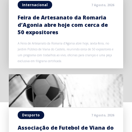
Internacional
7 Agosto, 2026
Feira de Artesanato da Romaria
d’Agonia abre hoje com cerca de
50 expositores
A Feira de Artesanato da Romaria d’Agonia abre hoje, sexta-feira, no
Jardim Público de Viana do Castelo, reunindo cerca de 50 expositores e
um programa com trabalhos ao vivo, oficinas para crianças e uma peça
exclusiva em filigrana certificada.
Desporto
7 Agosto, 2026
Associação de Futebol de Viana do