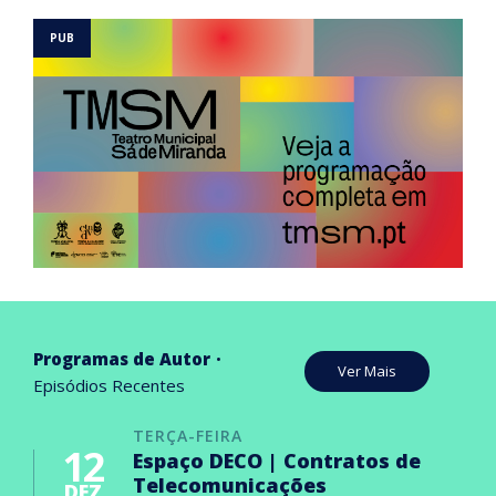
Programas de Autor
Ver Mais
Episódios Recentes
TERÇA-FEIRA
12
Espaço DECO | Contratos de
Telecomunicações
DEZ