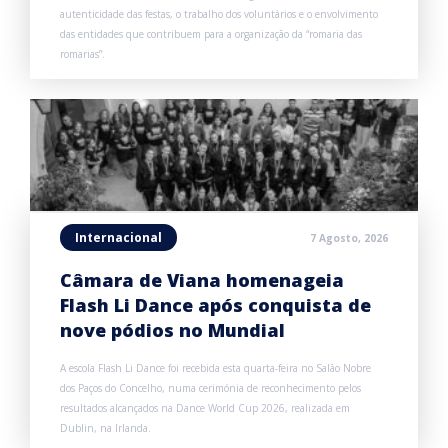
autenticidade das festas, o trabalho dos voluntários e o envolvimento
das entidades que contribuem para a organização da “romaria das
romarias”.
Internacional
7 Agosto, 2026
Câmara de Viana homenageia
Flash Li Dance após conquista de
nove pódios no Mundial
A escola Flash Li Dance foi recebida esta quarta-feira no Salão Nobre
dos Paços do Concelho, numa cerimónia de reconhecimento pelos
resultados alcançados na Dance World Cup 2026, realizada em
Dublin, na Irlanda.