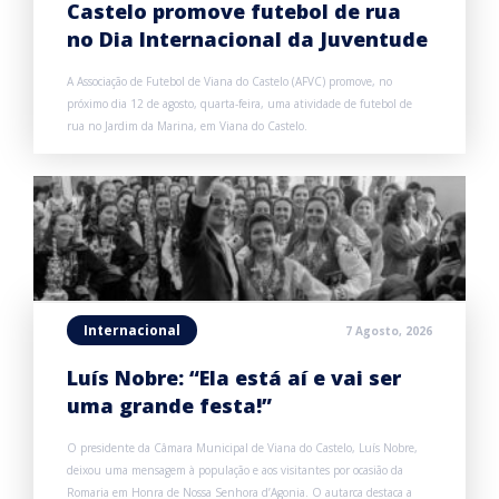
Castelo promove futebol de rua
no Dia Internacional da Juventude
A Associação de Futebol de Viana do Castelo (AFVC) promove, no
próximo dia 12 de agosto, quarta-feira, uma atividade de futebol de
rua no Jardim da Marina, em Viana do Castelo.
Internacional
7 Agosto, 2026
Luís Nobre: “Ela está aí e vai ser
uma grande festa!”
O presidente da Câmara Municipal de Viana do Castelo, Luís Nobre,
deixou uma mensagem à população e aos visitantes por ocasião da
Romaria em Honra de Nossa Senhora d’Agonia. O autarca destaca a