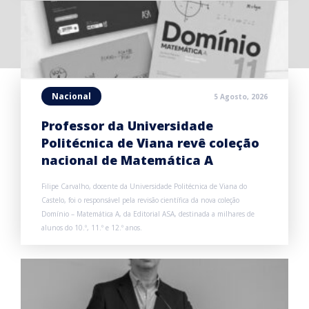
Nacional
5 Agosto, 2026
Professor da Universidade
Politécnica de Viana revê coleção
nacional de Matemática A
Filipe Carvalho, docente da Universidade Politécnica de Viana do
Castelo, foi o responsável pela revisão científica da nova coleção
Domínio – Matemática A, da Editorial ASA, destinada a milhares de
alunos do 10.º, 11.º e 12.º anos.