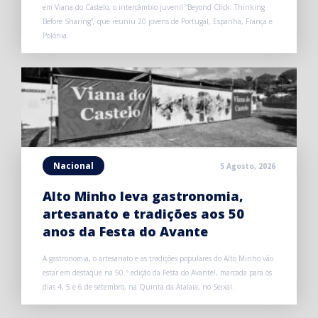
em Viana do Castelo, o intercâmbio juvenil “Beyond Click: Thinking
Before Sharing”, que reuniu 20 jovens de Portugal, Espanha, França e
Polónia.
Nacional
5 Agosto, 2026
Alto Minho leva gastronomia,
artesanato e tradições aos 50
anos da Festa do Avante
A gastronomia, o artesanato e as tradições populares do Alto Minho vão
estar em destaque na 50.ª edição da Festa do Avante!, marcada para os
dias 4, 5 e 6 de setembro, na Quinta da Atalaia, no Seixal.