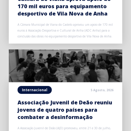
170 mil euros para equipamento
desportivo de Vila Nova de Anha
A Câmara Municipal de Viana do Castelo aprovou um apoio de 170 mil
euros à Associação Desportiva e Cultural de Anha (ADC Anha) para a
conclusão das obras no equipamento desportivo de Vila Nova de Anha.
Internacional
5 Agosto, 2026
Associação Juvenil de Deão reuniu
jovens de quatro países para
combater a desinformação
A Associação Juvenil de Deão (AJD) promoveu, entre 21 e 30 de julho,