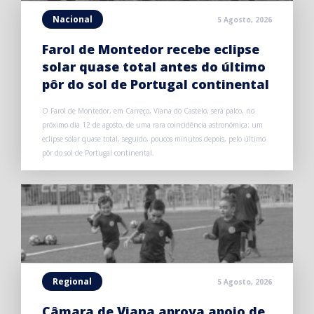
Nacional
5 Agosto, 2026
Farol de Montedor recebe eclipse
solar quase total antes do último
pôr do sol de Portugal continental
O Farol de Montedor, em Carreço, Viana do Castelo, será palco, no
próximo dia 12 de agosto, de uma rara coincidência astronómica: um
eclipse solar quase total, seguido, poucos minutos depois, pelo último
pôr do sol de Portugal continental.
Regional
5 Agosto, 2026
Câmara de Viana aprova apoio de