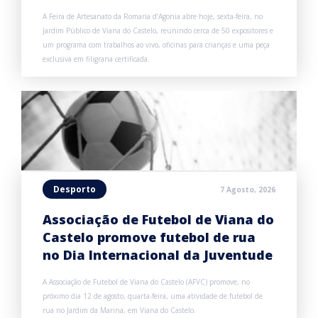
A Feira de Artesanato da Romaria d’Agonia abre hoje, sexta-feira, no
Jardim Público de Viana do Castelo, reunindo cerca de 50 expositores e
um programa com trabalhos ao vivo, oficinas para crianças e uma peça
exclusiva em filigrana certificada.
Desporto
7 Agosto, 2026
Associação de Futebol de Viana do
Castelo promove futebol de rua
no Dia Internacional da Juventude
A Associação de Futebol de Viana do Castelo (AFVC) promove, no
próximo dia 12 de agosto, quarta-feira, uma atividade de futebol de
rua no Jardim da Marina, em Viana do Castelo.