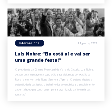
Internacional
7 Agosto, 2026
Luís Nobre: “Ela está aí e vai ser
uma grande festa!”
O presidente da Câmara Municipal de Viana do Castelo, Luís Nobre,
deixou uma mensagem à população e aos visitantes por ocasião da
Romaria em Honra de Nossa Senhora d’Agonia. O autarca destaca a
autenticidade das festas, o trabalho dos voluntários e o envolvimento
das entidades que contribuem para a organização da “romaria das
romarias”.