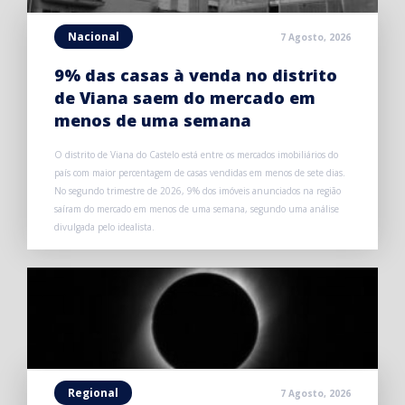
Nacional
7 Agosto, 2026
9% das casas à venda no distrito
de Viana saem do mercado em
menos de uma semana
O distrito de Viana do Castelo está entre os mercados imobiliários do
país com maior percentagem de casas vendidas em menos de sete dias.
No segundo trimestre de 2026, 9% dos imóveis anunciados na região
saíram do mercado em menos de uma semana, segundo uma análise
divulgada pelo idealista.
Regional
7 Agosto, 2026