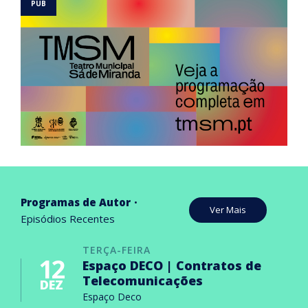
Programas de Autor
Ver Mais
Episódios Recentes
TERÇA-FEIRA
12
Espaço DECO | Contratos de
Telecomunicações
DEZ
Espaço Deco