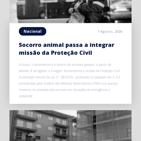
Nacional
7 Agosto, 2026
Socorro animal passa a integrar
missão da Proteção Civil
A busca, o salvamento e o socorro de animais passam, a partir de
sábado, 8 de agosto, a integrar formalmente a missão da Proteção Civil.
A alteração resulta da Lei n.º 38/2026, publicada no passado dia 3, e é
considerada pela Ordem dos Médicos Veterinários (OMV) um avanço
histórico na proteção dos animais em situações de emergência e
catástrofe.