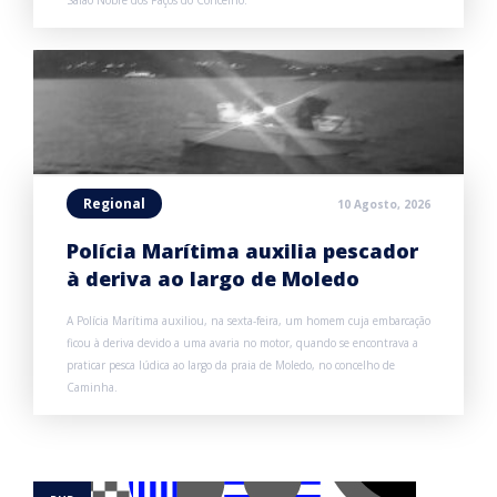
Salão Nobre dos Paços do Concelho.
Regional
10 Agosto, 2026
Polícia Marítima auxilia pescador
à deriva ao largo de Moledo
A Polícia Marítima auxiliou, na sexta-feira, um homem cuja embarcação
ficou à deriva devido a uma avaria no motor, quando se encontrava a
praticar pesca lúdica ao largo da praia de Moledo, no concelho de
Caminha.