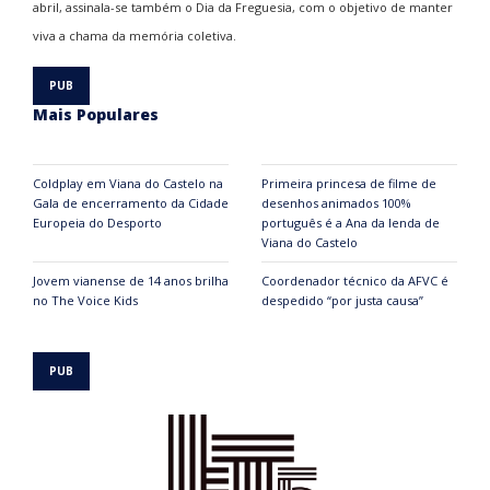
abril, assinala-se também o Dia da Freguesia, com o objetivo de manter
viva a chama da memória coletiva.
Mais Populares
Coldplay em Viana do Castelo na
Primeira princesa de filme de
Gala de encerramento da Cidade
desenhos animados 100%
Europeia do Desporto
português é a Ana da lenda de
Viana do Castelo
Jovem vianense de 14 anos brilha
Coordenador técnico da AFVC é
no The Voice Kids
despedido “por justa causa”