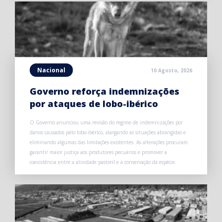
Nacional
10 Agosto, 2026
Governo reforça indemnizações
por ataques de lobo-ibérico
O Governo anunciou uma revisão do regime de indemnizações por
danos causados pelo lobo-ibérico, alargando as situações abrangidas e
eliminando algumas das limitações existentes. As alterações procuram
garantir maior justiça aos produtores pecuários e promover a
coexistência entre a atividade pastoril e a conservação da espécie.