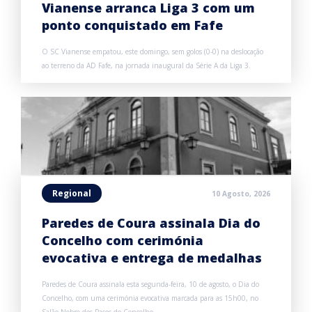
Vianense arranca Liga 3 com um
ponto conquistado em Fafe
O SC Vianense empatou, este domingo, sem golos (0-0) na deslocação
ao terreno da AD Fafe, na jornada inaugural da Série A da Liga 3.
Regional
10 Agosto, 2026
Paredes de Coura assinala Dia do
Concelho com cerimónia
evocativa e entrega de medalhas
Paredes de Coura assinala esta segunda-feira, 10 de agosto, o Dia do
Concelho, com uma cerimónia evocativa marcada para as 15h00, no