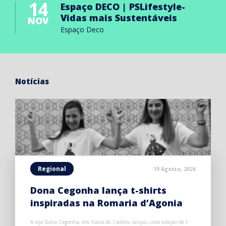
14
Espaço DECO | PSLifestyle-
Vidas mais Sustentáveis
NOV
Espaço Deco
Notícias
Regional
10 Agosto, 2026
Dona Cegonha lança t-shirts
inspiradas na Romaria d’Agonia
A loja Dona Cegonha, em Viana do Castelo, lançou uma coleção de t-