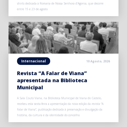
shirts dedicada à Romaria de Nossa Senhora d’Agonia, que decorre
entre 15 e 23 de agosto.
Internacional
10 Agosto, 2026
Revista “A Falar de Viana”
apresentada na Biblioteca
Municipal
A Sala Couto Viana, na Biblioteca Municipal de Viana do Castelo,
recebeu esta sexta-feira a apresentação da nova edição da revista “A
Falar de Viana”, publicação dedicada à preservação e divulgação da
história, da cultura e da identidade do concelho.