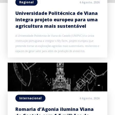
Regional
6 Agosto, 2026
Universidade Politécnica de Viana
integra projeto europeu para uma
agricultura mais sustentável
A Universidade Politécnica de Viana do Castelo (UNIPVC) é a única
instituição portuguesa a integrar o My Farm, projeto europeu que
pretende tornar as explorações agrícolas mais sustentáveis, resilientes e
capazes de gerar valor para além da produção de alimentos.
Internacional
6 Agosto, 2026
Romaria d’Agonia ilumina Viana