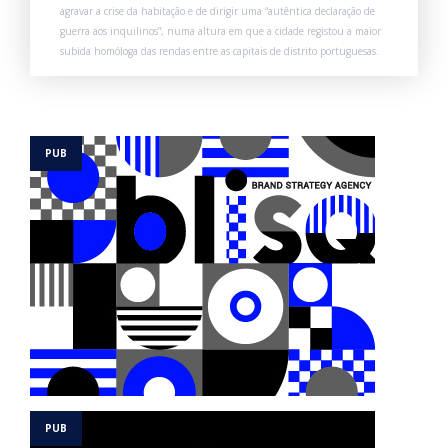
agravar a crise da habitação e de dirigir uma “autêntica declaração de
guerra aos inquilinos”, numa altura em que a cidade registou a maior
subida homóloga das rendas entre as capitais de distrito portuguesas.