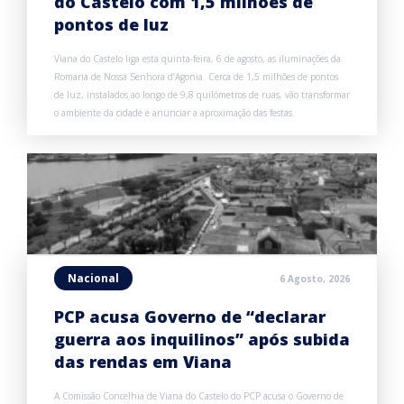
do Castelo com 1,5 milhões de
pontos de luz
Viana do Castelo liga esta quinta-feira, 6 de agosto, as iluminações da
Romaria de Nossa Senhora d’Agonia. Cerca de 1,5 milhões de pontos
de luz, instalados ao longo de 9,8 quilómetros de ruas, vão transformar
o ambiente da cidade e anunciar a aproximação das festas.
Nacional
6 Agosto, 2026
PCP acusa Governo de “declarar
guerra aos inquilinos” após subida
das rendas em Viana
A Comissão Concelhia de Viana do Castelo do PCP acusa o Governo de