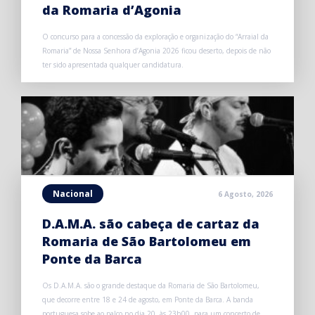
da Romaria d’Agonia
O concurso para a concessão da exploração e organização do “Arraial da
Romaria” de Nossa Senhora d’Agonia 2026 ficou deserto, depois de não
ter sido apresentada qualquer candidatura.
Nacional
6 Agosto, 2026
D.A.M.A. são cabeça de cartaz da
Romaria de São Bartolomeu em
Ponte da Barca
Os D.A.M.A. são o grande destaque da Romaria de São Bartolomeu,
que decorre entre 18 e 24 de agosto, em Ponte da Barca. A banda
portuguesa sobe ao palco no dia 20, às 23h00, para um concerto de