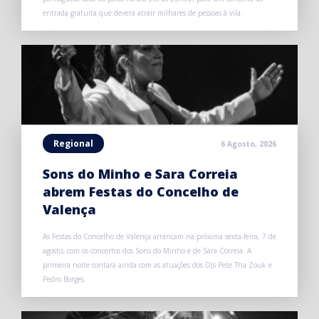
entrada gratuita que deverá atrair milhares de pessoas à vila.
Regional
6 Agosto, 2026
Sons do Minho e Sara Correia
abrem Festas do Concelho de
Valença
As Festas do Concelho de Valença arrancam na próxima sexta-feira, 7 de
agosto, com os concertos dos Sons do Minho e de Sara Correia. A
primeira noite contará ainda com as atuações dos DJs Pete Tha Zouk e
Pedro Borges.