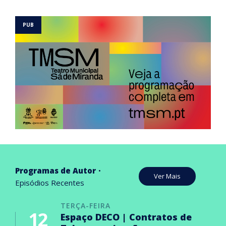
Programas de Autor
Ver Mais
Episódios Recentes
TERÇA-FEIRA
12
Espaço DECO | Contratos de