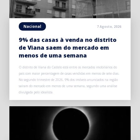
Nacional
7 Agosto, 2026
9% das casas à venda no distrito
de Viana saem do mercado em
menos de uma semana
O distrito de Viana do Castelo está entre os mercados imobiliários do
país com maior percentagem de casas vendidas em menos de sete dias.
No segundo trimestre de 2026, 9% dos imóveis anunciados na região
saíram do mercado em menos de uma semana, segundo uma análise
divulgada pelo idealista.