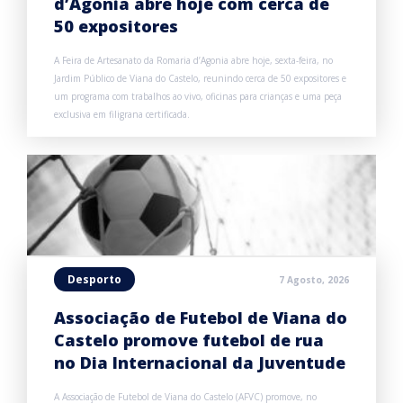
d’Agonia abre hoje com cerca de
50 expositores
A Feira de Artesanato da Romaria d’Agonia abre hoje, sexta-feira, no
Jardim Público de Viana do Castelo, reunindo cerca de 50 expositores e
um programa com trabalhos ao vivo, oficinas para crianças e uma peça
exclusiva em filigrana certificada.
Desporto
7 Agosto, 2026
Associação de Futebol de Viana do
Castelo promove futebol de rua
no Dia Internacional da Juventude
A Associação de Futebol de Viana do Castelo (AFVC) promove, no