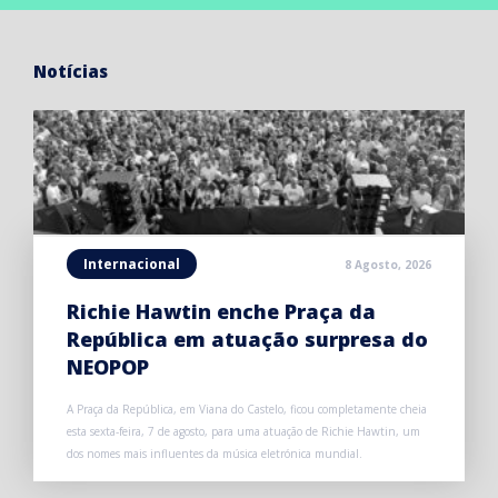
Notícias
Internacional
8 Agosto, 2026
Richie Hawtin enche Praça da
República em atuação surpresa do
NEOPOP
A Praça da República, em Viana do Castelo, ficou completamente cheia
esta sexta-feira, 7 de agosto, para uma atuação de Richie Hawtin, um
dos nomes mais influentes da música eletrónica mundial.