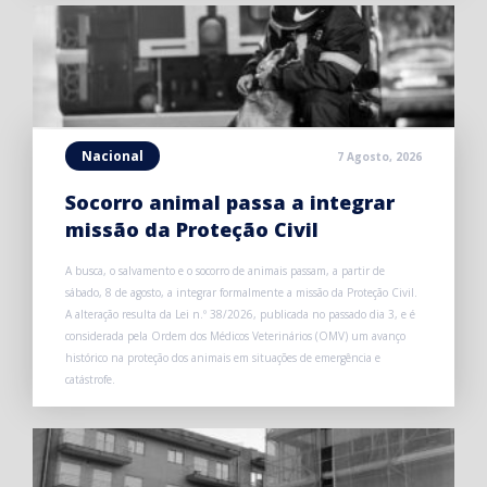
Nacional
7 Agosto, 2026
Socorro animal passa a integrar
missão da Proteção Civil
A busca, o salvamento e o socorro de animais passam, a partir de
sábado, 8 de agosto, a integrar formalmente a missão da Proteção Civil.
A alteração resulta da Lei n.º 38/2026, publicada no passado dia 3, e é
considerada pela Ordem dos Médicos Veterinários (OMV) um avanço
histórico na proteção dos animais em situações de emergência e
catástrofe.