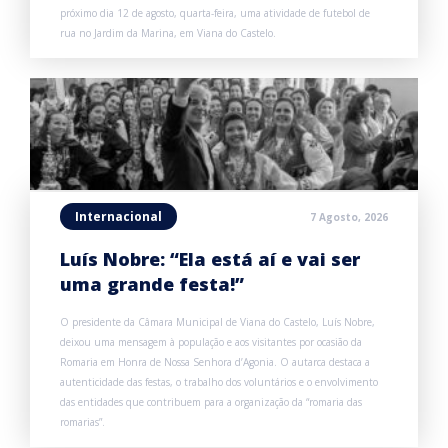
próximo dia 12 de agosto, quarta-feira, uma atividade de futebol de
rua no Jardim da Marina, em Viana do Castelo.
Internacional
7 Agosto, 2026
Luís Nobre: “Ela está aí e vai ser
uma grande festa!”
O presidente da Câmara Municipal de Viana do Castelo, Luís Nobre,
deixou uma mensagem à população e aos visitantes por ocasião da
Romaria em Honra de Nossa Senhora d’Agonia. O autarca destaca a
autenticidade das festas, o trabalho dos voluntários e o envolvimento
das entidades que contribuem para a organização da “romaria das
romarias”.