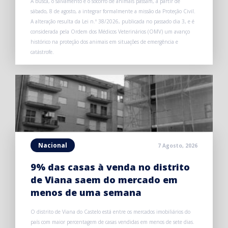
A busca, o salvamento e o socorro de animais passam, a partir de
sábado, 8 de agosto, a integrar formalmente a missão da Proteção Civil.
A alteração resulta da Lei n.º 38/2026, publicada no passado dia 3, e é
considerada pela Ordem dos Médicos Veterinários (OMV) um avanço
histórico na proteção dos animais em situações de emergência e
catástrofe.
Nacional
7 Agosto, 2026
9% das casas à venda no distrito
de Viana saem do mercado em
menos de uma semana
O distrito de Viana do Castelo está entre os mercados imobiliários do
país com maior percentagem de casas vendidas em menos de sete dias.