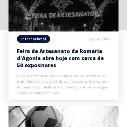
Internacional
7 Agosto, 2026
Feira de Artesanato da Romaria
d’Agonia abre hoje com cerca de
50 expositores
A Feira de Artesanato da Romaria d’Agonia abre hoje, sexta-feira, no
Jardim Público de Viana do Castelo, reunindo cerca de 50 expositores e
um programa com trabalhos ao vivo, oficinas para crianças e uma peça
exclusiva em filigrana certificada.