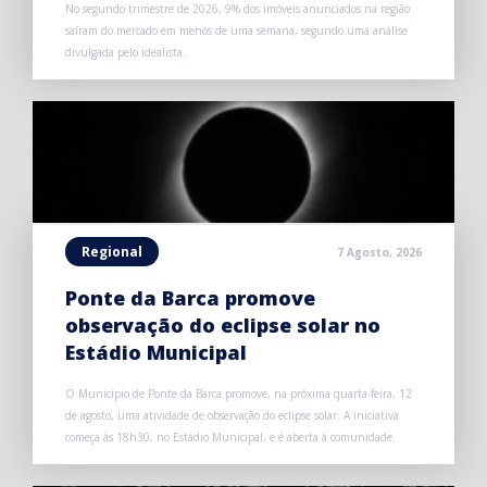
No segundo trimestre de 2026, 9% dos imóveis anunciados na região
saíram do mercado em menos de uma semana, segundo uma análise
divulgada pelo idealista.
Regional
7 Agosto, 2026
Ponte da Barca promove
observação do eclipse solar no
Estádio Municipal
O Município de Ponte da Barca promove, na próxima quarta-feira, 12
de agosto, uma atividade de observação do eclipse solar. A iniciativa
começa às 18h30, no Estádio Municipal, e é aberta à comunidade.