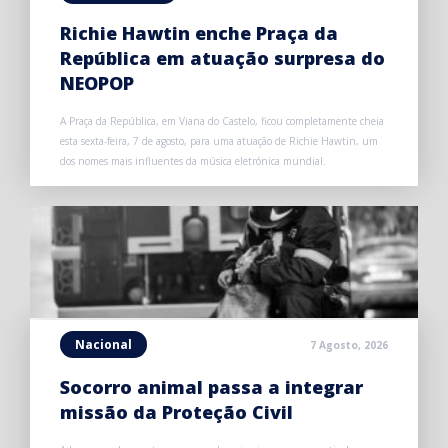
Richie Hawtin enche Praça da
República em atuação surpresa do
NEOPOP
A Praça da República, em Viana do Castelo, ficou completamente cheia
esta sexta-feira, 7 de agosto, para uma atuação de Richie Hawtin, um
dos nomes mais influentes da música eletrónica mundial.
Nacional
7 Agosto, 2026
Socorro animal passa a integrar
missão da Proteção Civil