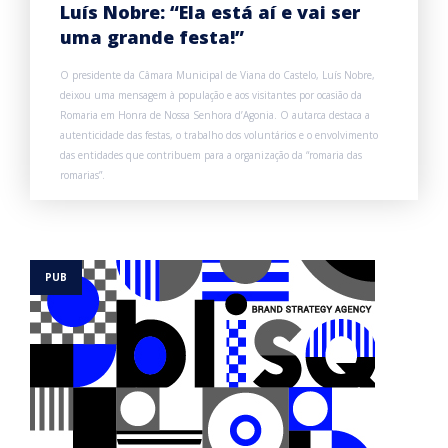
Luís Nobre: “Ela está aí e vai ser
uma grande festa!”
O presidente da Câmara Municipal de Viana do Castelo, Luís Nobre,
deixou uma mensagem à população e aos visitantes por ocasião da
Romaria em Honra de Nossa Senhora d’Agonia. O autarca destaca a
autenticidade das festas, o trabalho dos voluntários e o envolvimento
das entidades que contribuem para a organização da “romaria das
romarias”.