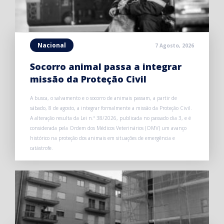
Nacional
7 Agosto, 2026
Socorro animal passa a integrar
missão da Proteção Civil
A busca, o salvamento e o socorro de animais passam, a partir de
sábado, 8 de agosto, a integrar formalmente a missão da Proteção Civil.
A alteração resulta da Lei n.º 38/2026, publicada no passado dia 3, e é
considerada pela Ordem dos Médicos Veterinários (OMV) um avanço
histórico na proteção dos animais em situações de emergência e
catástrofe.