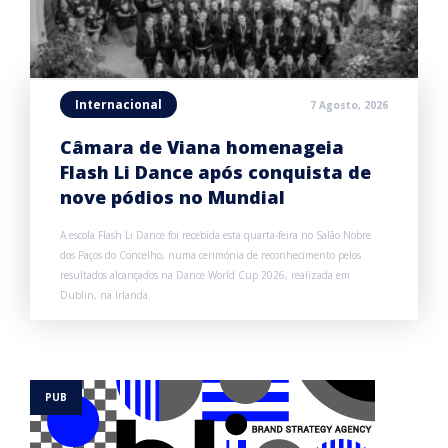
Internacional
7 Agosto, 2026
Câmara de Viana homenageia
Flash Li Dance após conquista de
nove pódios no Mundial
A escola Flash Li Dance foi recebida esta quarta-feira no Salão Nobre
dos Paços do Concelho, numa cerimónia de reconhecimento pelos
resultados alcançados na Dance World Cup 2026, realizada em
Dublin, na Irlanda.