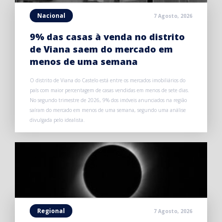
Nacional
7 Agosto, 2026
9% das casas à venda no distrito
de Viana saem do mercado em
menos de uma semana
O distrito de Viana do Castelo está entre os mercados imobiliários do
país com maior percentagem de casas vendidas em menos de sete dias.
No segundo trimestre de 2026, 9% dos imóveis anunciados na região
saíram do mercado em menos de uma semana, segundo uma análise
divulgada pelo idealista.
Regional
7 Agosto, 2026