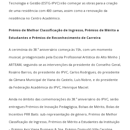
Tecnologia e Gestão (ESTG-IPVC) irão começar as obras para a criação
de uma residência com 400 camas, assim como a renovação da
residência no Centro Académico.
Prémio de Melhor Classificação de Ingresso, Prémios de Mérito a
Estudantes e Prémios de Reconhecimento de Carreira
A cerimónia do 38.º aniversário começa às 15h, com um momento
musical, protagonizado pela Escola Profissional Artística do Alto Minho |
ARTEAM, seguindo-se as intervenções da presidente do Conselho Geral,
Rosário Barros, do presidente do IPVC, Carlos Rodrigues, do presidente
da Câmara Municipal de Viana do Castelo, Luís Nobre, e do presidente
da Federação Académica do IPVC, Henrique Maciel.
Ainda no âmbito das comemorações do 38.º aniversário do IPVC, serão
entregues Prémios de Inovação Pedagógica, Bolsas de Mérito, Bolas de
Incentivo PRR Baits sub-representação de género, Prémio de Melhor
Classificação de Ingresso, Prémios de Mérito a Estudantes da Instituição
– Prémio Axis Viana Business & Spa, Prémio DomusVi Villa Carolina,