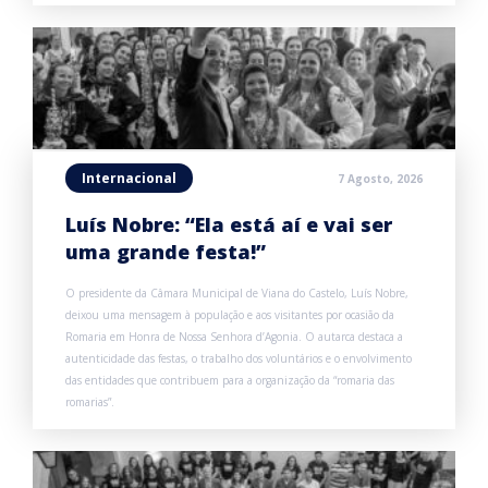
Internacional
7 Agosto, 2026
Luís Nobre: “Ela está aí e vai ser
uma grande festa!”
O presidente da Câmara Municipal de Viana do Castelo, Luís Nobre,
deixou uma mensagem à população e aos visitantes por ocasião da
Romaria em Honra de Nossa Senhora d’Agonia. O autarca destaca a
autenticidade das festas, o trabalho dos voluntários e o envolvimento
das entidades que contribuem para a organização da “romaria das
romarias”.