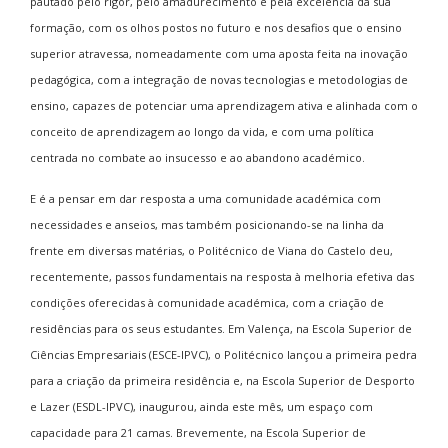
pautado pelo rigor, pelo amadurecimento e pela excelência da sua
formação, com os olhos postos no futuro e nos desafios que o ensino
superior atravessa, nomeadamente com uma aposta feita na inovação
pedagógica, com a integração de novas tecnologias e metodologias de
ensino, capazes de potenciar uma aprendizagem ativa e alinhada com o
conceito de aprendizagem ao longo da vida, e com uma política
centrada no combate ao insucesso e ao abandono académico.
E é a pensar em dar resposta a uma comunidade académica com
necessidades e anseios, mas também posicionando-se na linha da
frente em diversas matérias, o Politécnico de Viana do Castelo deu,
recentemente, passos fundamentais na resposta à melhoria efetiva das
condições oferecidas à comunidade académica, com a criação de
residências para os seus estudantes. Em Valença, na Escola Superior de
Ciências Empresariais (ESCE-IPVC), o Politécnico lançou a primeira pedra
para a criação da primeira residência e, na Escola Superior de Desporto
e Lazer (ESDL-IPVC), inaugurou, ainda este mês, um espaço com
capacidade para 21 camas. Brevemente, na Escola Superior de