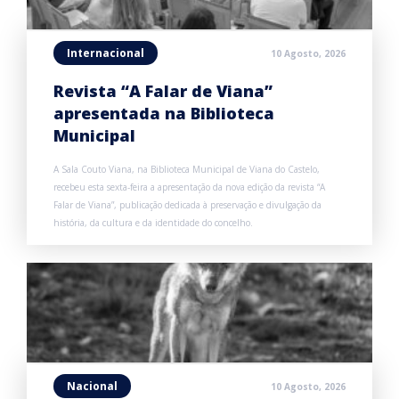
Internacional
10 Agosto, 2026
Revista “A Falar de Viana”
apresentada na Biblioteca
Municipal
A Sala Couto Viana, na Biblioteca Municipal de Viana do Castelo,
recebeu esta sexta-feira a apresentação da nova edição da revista “A
Falar de Viana”, publicação dedicada à preservação e divulgação da
história, da cultura e da identidade do concelho.
Nacional
10 Agosto, 2026