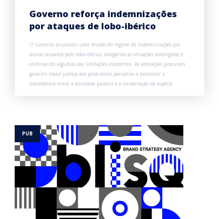
Governo reforça indemnizações
por ataques de lobo-ibérico
O Governo anunciou uma revisão do regime de indemnizações por
danos causados pelo lobo-ibérico, alargando as situações abrangidas e
eliminando algumas das limitações existentes. As alterações procuram
garantir maior justiça aos produtores pecuários e promover a
coexistência entre a atividade pastoril e a conservação da espécie.