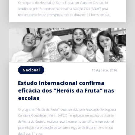
O heliporto do Hospital de Santa Luzia, em Viana do Castelo, foi
certificado pela Autoridade Nacional da Aviação Civil (ANAC) para
receber operações de emergência médica durante 24 horas por dia.
Nacional
10 Agosto, 2026
Estudo internacional confirma
eficácia dos “Heróis da Fruta” nas
escolas
O programa “Heróis da Fruta”, desenvolvido pela Associação Portuguesa
Contra a Obesidade Infantil (APCOI) e aplicado em escolas do distrito
de Viana do Castelo, recebeu reconhecimento científico internacional
pela eficácia na promoção do consumo regular de fruta entre crianças
dos 3 aos 11 anos.