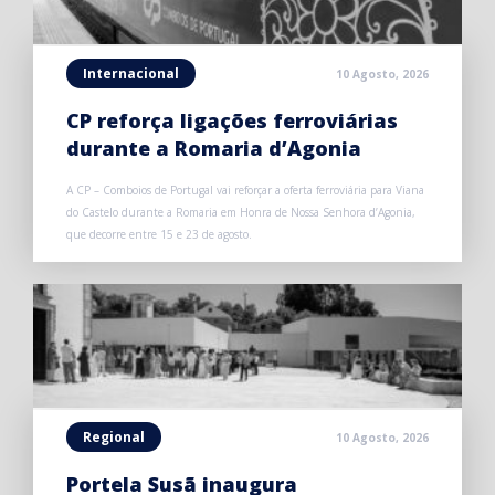
Internacional
10 Agosto, 2026
CP reforça ligações ferroviárias
durante a Romaria d’Agonia
A CP – Comboios de Portugal vai reforçar a oferta ferroviária para Viana
do Castelo durante a Romaria em Honra de Nossa Senhora d’Agonia,
que decorre entre 15 e 23 de agosto.
Regional
10 Agosto, 2026
Portela Susã inaugura