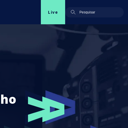
Live
lho
a