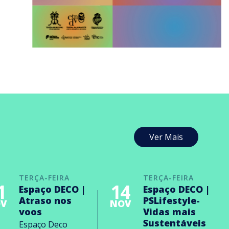
Ver Mais
TERÇA-FEIRA
TERÇA-FEIRA
1
14
Espaço DECO |
Espaço DECO |
Atraso nos
PSLifestyle-
V
NOV
voos
Vidas mais
Sustentáveis
Espaço Deco