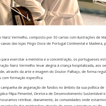
 Nariz Vermelho, composto por 30 cartas com ilustrações de Ma
 caixas das lojas Pingo Doce de Portugal Continental e Madeira, 
 para exercitar a memória e a concentração, os portugueses est
ação Nariz Vermelho: levar alegria à criança hospitalizada, aos s
aúde, através da arte e imagem do Doutor Palhaço, de forma regul
s com formação específica.
 campanha de angariação de fundos no âmbito da sua política de
plica Filipa Pimentel, Diretora de Desenvolvimento Sustentável e
rocuramos retribuir, diariamente, às comunidades onde estarmo
apacitação das instituições através do apoio a iniciativas ou de