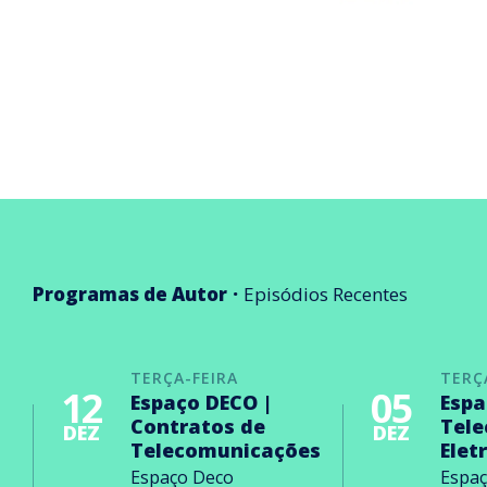
Programas de Autor
Episódios Recentes
TERÇA-FEIRA
TERÇ
12
05
Espaço DECO |
Espa
Contratos de
Tel
DEZ
DEZ
Telecomunicações
Elet
Espaço Deco
Espa