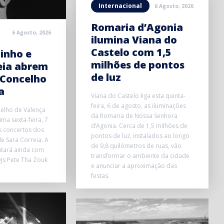
Internacional
6 Agosto, 2026
Romaria d’Agonia
6 Agosto, 2026
ilumina Viana do
Castelo com 1,5
inho e
milhões de pontos
eia abrem
de luz
 Concelho
a
Viana do Castelo liga esta quinta-
feira, 6 de agosto, as iluminações
elho de Valença
da Romaria de Nossa Senhora
ma sexta-feira, 7
d’Agonia. Cerca de 1,5 milhões de
s concertos dos
pontos de luz, instalados ao longo
e Sara Correia. A
de 9,8 quilómetros de ruas, vão
ntará ainda com
transformar o ambiente da cidade
Js Pete Tha Zouk
e anunciar a aproximação das
festas.