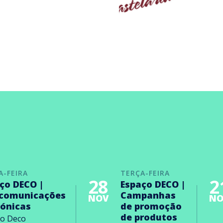
A-FEIRA
TERÇA-FEIRA
28
2
ço DECO |
Espaço DECO |
ecomunicações
Campanhas
NOV
NO
rónicas
de promoção
de produtos
ço Deco