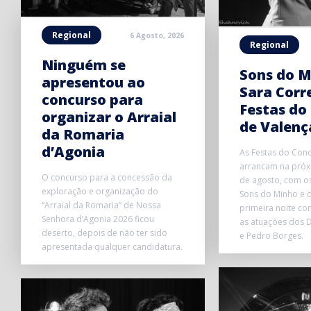
Regional
6 Agosto, 2026
Regional
Ninguém se
Sons do M
apresentou ao
Sara Corr
concurso para
Festas do
organizar o Arraial
de Valenç
da Romaria
d’Agonia
As Festas do Conc
arrancam na próxi
O concurso para a concessão da
de agosto, com o
exploração e organização do
Sons do Minho e d
“Arraial da Romaria” de Nossa
primeira noite co
Senhora d’Agonia 2026 ficou
as atuações dos D
deserto, depois de não ter sido
e Pedro Borges.
apresentada qualquer candidatura.