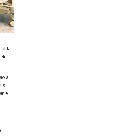
falda
pelo
ão a
eus
ar e
s