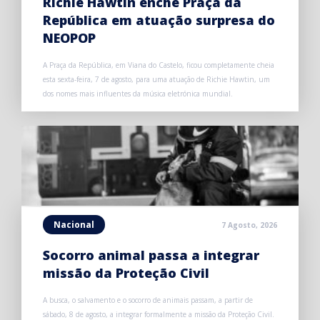
Richie Hawtin enche Praça da
República em atuação surpresa do
NEOPOP
A Praça da República, em Viana do Castelo, ficou completamente cheia
esta sexta-feira, 7 de agosto, para uma atuação de Richie Hawtin, um
dos nomes mais influentes da música eletrónica mundial.
Nacional
7 Agosto, 2026
Socorro animal passa a integrar
missão da Proteção Civil
A busca, o salvamento e o socorro de animais passam, a partir de
sábado, 8 de agosto, a integrar formalmente a missão da Proteção Civil.