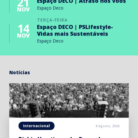
21
Espaço DECO | Atraso nos voos
Espaço Deco
NOV
TERÇA-FEIRA
14
Espaço DECO | PSLifestyle-
Vidas mais Sustentáveis
NOV
Espaço Deco
Notícias
Internacional
8 Agosto, 2026