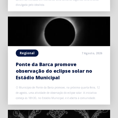
divulgada pelo idealista.
Regional
7 Agosto, 2026
Ponte da Barca promove
observação do eclipse solar no
Estádio Municipal
O Município de Ponte da Barca promove, na próxima quarta-feira, 12
de agosto, uma atividade de observação do eclipse solar. A iniciativa
começa às 18h30, no Estádio Municipal, e é aberta à comunidade.