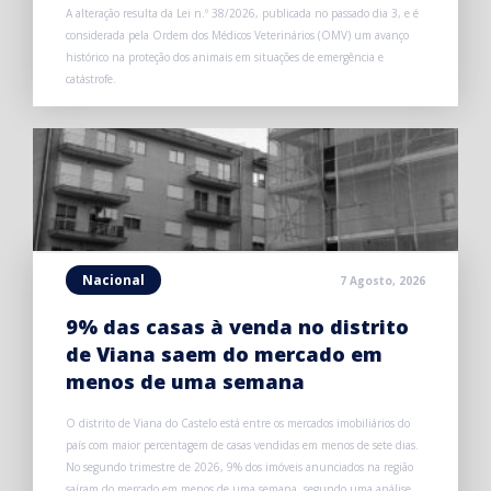
A alteração resulta da Lei n.º 38/2026, publicada no passado dia 3, e é
considerada pela Ordem dos Médicos Veterinários (OMV) um avanço
histórico na proteção dos animais em situações de emergência e
catástrofe.
Nacional
7 Agosto, 2026
9% das casas à venda no distrito
de Viana saem do mercado em
menos de uma semana
O distrito de Viana do Castelo está entre os mercados imobiliários do
país com maior percentagem de casas vendidas em menos de sete dias.
No segundo trimestre de 2026, 9% dos imóveis anunciados na região
saíram do mercado em menos de uma semana, segundo uma análise