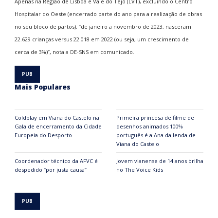
Apenas na Região de Lisboa e Vale do Tejo (LVT), excluindo o Centro
Hospitalar do Oeste (encerrado parte do ano para a realização de obras
no seu bloco de partos), “de janeiro a novembro de 2023, nasceram
22.629 crianças versus 22.018 em 2022 (ou seja, um crescimento de
cerca de 3%)”, nota a DE-SNS em comunicado.
Mais Populares
Coldplay em Viana do Castelo na
Primeira princesa de filme de
Gala de encerramento da Cidade
desenhos animados 100%
Europeia do Desporto
português é a Ana da lenda de
Viana do Castelo
Coordenador técnico da AFVC é
Jovem vianense de 14 anos brilha
despedido “por justa causa”
no The Voice Kids