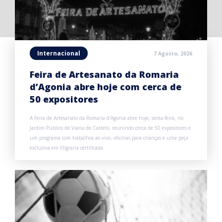
Internacional
7 Agosto, 2026
Feira de Artesanato da Romaria
d’Agonia abre hoje com cerca de
50 expositores
A Feira de Artesanato da Romaria d’Agonia abre hoje, sexta-feira, no
Jardim Público de Viana do Castelo, reunindo cerca de 50 expositores e
um programa com trabalhos ao vivo, oficinas para crianças e uma peça
exclusiva em filigrana certificada.